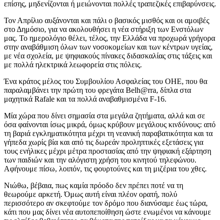
επίσης, μηδενίζονται ή μειώνονται πολλές τραπεζικές επιβαρύνσεις.
Τον Απρίλιο αυξάνονται και πάλι ο βασικός μισθός και οι αμοιβές
στο Δημόσιο, για να ακολουθήσει η νέα στήριξη των Ενστόλων
μας. Το ημερολόγιο θέλει, τέλος, την Ελλάδα να προχωρά γρήγορα
στην αναβάθμιση όλων των νοσοκομείων και των κέντρων υγείας,
με νέα σχολεία, με ψηφιακούς πίνακες διδασκαλίας στις τάξεις και
με πολλά ηλεκτρικά λεωφορεία στις πόλεις.
Ένα κράτος μέλος του Συμβουλίου Ασφαλείας του ΟΗΕ, που θα
παραλαμβάνει την πρώτη του φρεγάτα Belh@rra, δίπλα στα
μαχητικά Rafale και τα πολλά αναβαθμισμένα F-16.
Μία χώρα που δίνει σημασία στα μεγάλα ζητήματα, αλλά και σε
όσα φαίνονται ίσως μικρά, όμως κρύβουν μεγάλους κινδύνους: από
τη βαριά εγκληματικότητα μέχρι τη νεανική παραβατικότητα και τα
γήπεδα χωρίς βία και από τις δωρεάν προληπτικές εξετάσεις για
τους ενήλικες μέχρι μέτρα προστασίας από την ψηφιακή εξάρτηση
των παιδιών και την αλόγιστη χρήση του κινητού τηλεφώνου.
Αφήνουμε πίσω, λοιπόν, τις φουρτούνες και τη μιζέρια του χθες.
Νιώθω, βέβαια, πως καμία πρόοδο δεν πρέπει ποτέ να τη
θεωρούμε αρκετή. Όμως αυτή είναι πλέον ορατή, πολύ
περισσότερο αν σκεφτούμε τον δρόμο που διανύσαμε έως τώρα,
κάτι που μας δίνει νέα αυτοπεποίθηση ώστε ενωμένοι να κάνουμε