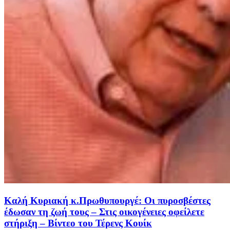
Καλή Κυριακή κ.Πρωθυπουργέ: Οι πυροσβέστες
έδωσαν τη ζωή τους – Στις οικογένειες οφείλετε
στήριξη – Βίντεο του Τέρενς Κουίκ