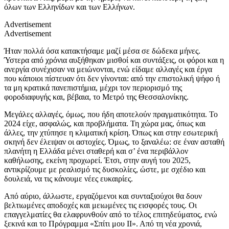
όλων των Ελληνίδων και των Ελλήνων.
Advertisement
Advertisement
Ήταν πολλά όσα κατακτήσαμε μαζί μέσα σε δώδεκα μήνες.
Ύστερα από χρόνια αυξήθηκαν μισθοί και συντάξεις, οι φόροι και η
ανεργία συνέχισαν να μειώνονται, ενώ είδαμε αλλαγές και έργα
που κάποιοι πίστευαν ότι δεν γίνονται: από την επιστολική ψήφο ή
τα μη κρατικά πανεπιστήμια, μέχρι τον περιορισμό της
φοροδιαφυγής και, βέβαια, το Μετρό της Θεσσαλονίκης.
Μεγάλες αλλαγές, όμως, που ήδη αποτελούν πραγματικότητα. Το
2024 είχε, ασφαλώς, και προβλήματα. Τη χώρα μας, όπως και
άλλες, την χτύπησε η κλιματική κρίση. Όπως και στην εσωτερική
σκηνή δεν έλειψαν οι αστοχίες. Όμως, το ξαναλέω: σε έναν ασταθή
πλανήτη η Ελλάδα μένει σταθερή και σ’ ένα περιβάλλον
καθήλωσης, εκείνη προχωρεί. Έτσι, στην αυγή του 2025,
αντικρίζουμε με ρεαλισμό τις δυσκολίες, ώστε, με σχέδιο και
δουλειά, να τις κάνουμε νέες ευκαιρίες.
Από αύριο, άλλωστε, εργαζόμενοι και συνταξιούχοι θα δουν
βελτιωμένες αποδοχές και μειωμένες τις εισφορές τους. Οι
επαγγελματίες θα ελαφρυνθούν από το τέλος επιτηδεύματος, ενώ
ξεκινά και το Πρόγραμμα «Σπίτι μου ΙΙ». Από τη νέα χρονιά,