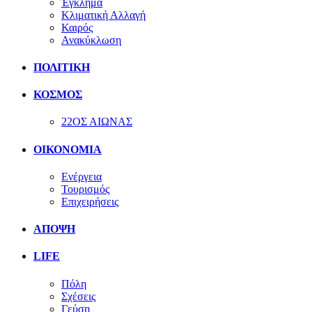
Έγκλημα
Κλιματική Αλλαγή
Καιρός
Ανακύκλωση
ΠΟΛΙΤΙΚΗ
ΚΟΣΜΟΣ
22ΟΣ ΑΙΩΝΑΣ
ΟΙΚΟΝΟΜΙΑ
Ενέργεια
Τουρισμός
Επιχειρήσεις
ΑΠΟΨΗ
LIFE
Πόλη
Σχέσεις
Γεύση