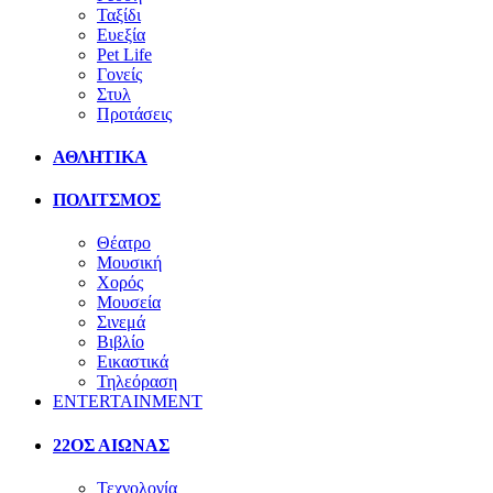
Ταξίδι
Ευεξία
Pet Life
Γονείς
Στυλ
Προτάσεις
ΑΘΛΗΤΙΚΑ
ΠΟΛΙΤΣΜΟΣ
Θέατρο
Μουσική
Χορός
Μουσεία
Σινεμά
Βιβλίο
Εικαστικά
Τηλεόραση
ENTERTAINMENT
22ΟΣ ΑΙΩΝΑΣ
Τεχνολογία