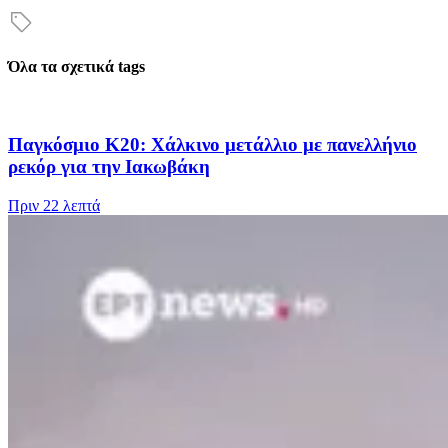
Όλα τα σχετικά tags
Παγκόσμιο Κ20: Χάλκινο μετάλλιο με πανελλήνιο
ρεκόρ για την Ιακωβάκη
Πριν
22 λεπτά