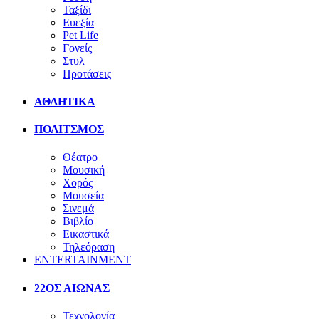
Ταξίδι
Ευεξία
Pet Life
Γονείς
Στυλ
Προτάσεις
ΑΘΛΗΤΙΚΑ
ΠΟΛΙΤΣΜΟΣ
Θέατρο
Μουσική
Χορός
Μουσεία
Σινεμά
Βιβλίο
Εικαστικά
Τηλεόραση
ENTERTAINMENT
22ΟΣ ΑΙΩΝΑΣ
Τεχνολογία