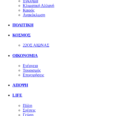
Έγκλημα
Κλιματική Αλλαγή
Καιρός
Ανακύκλωση
ΠΟΛΙΤΙΚΗ
ΚΟΣΜΟΣ
22ΟΣ ΑΙΩΝΑΣ
ΟΙΚΟΝΟΜΙΑ
Ενέργεια
Τουρισμός
Επιχειρήσεις
ΑΠΟΨΗ
LIFE
Πόλη
Σχέσεις
Γεύση