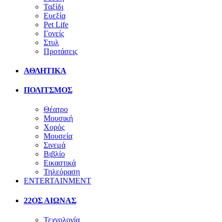
Ταξίδι
Ευεξία
Pet Life
Γονείς
Στυλ
Προτάσεις
ΑΘΛΗΤΙΚΑ
ΠΟΛΙΤΣΜΟΣ
Θέατρο
Μουσική
Χορός
Μουσεία
Σινεμά
Βιβλίο
Εικαστικά
Τηλεόραση
ENTERTAINMENT
22ΟΣ ΑΙΩΝΑΣ
Τεχνολογία