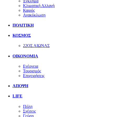
Έγκλημα
Κλιματική Αλλαγή
Καιρός
Ανακύκλωση
ΠΟΛΙΤΙΚΗ
ΚΟΣΜΟΣ
22ΟΣ ΑΙΩΝΑΣ
ΟΙΚΟΝΟΜΙΑ
Ενέργεια
Τουρισμός
Επιχειρήσεις
ΑΠΟΨΗ
LIFE
Πόλη
Σχέσεις
Γεύση