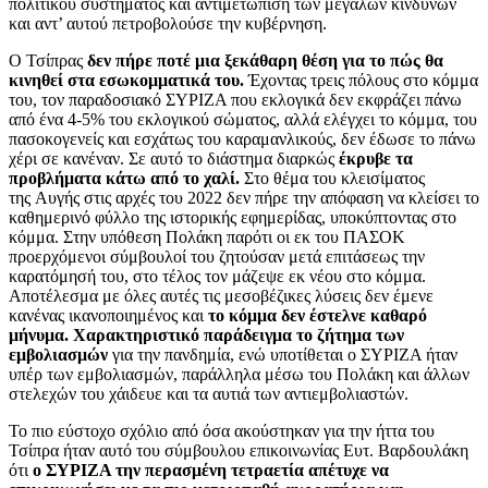
πολιτικού συστήματος και αντιμετώπιση των μεγάλων κινδύνων
και αντ’ αυτού πετροβολούσε την κυβέρνηση.
Ο Τσίπρας
δεν πήρε ποτέ μια ξεκάθαρη θέση για το πώς θα
κινηθεί στα εσωκομματικά του.
Έχοντας τρεις πόλους στο κόμμα
του, τον παραδοσιακό ΣΥΡΙΖΑ που εκλογικά δεν εκφράζει πάνω
από ένα 4-5% του εκλογικού σώματος, αλλά ελέγχει το κόμμα, του
πασοκογενείς και εσχάτως του καραμανλικούς, δεν έδωσε το πάνω
χέρι σε κανέναν. Σε αυτό το διάστημα διαρκώς
έκρυβε τα
προβλήματα κάτω από το χαλί.
Στο θέμα του κλεισίματος
της Αυγής στις αρχές του 2022 δεν πήρε την απόφαση να κλείσει το
καθημερινό φύλλο της ιστορικής εφημερίδας, υποκύπτοντας στο
κόμμα. Στην υπόθεση Πολάκη παρότι οι εκ του ΠΑΣΟΚ
προερχόμενοι σύμβουλοί του ζητούσαν μετά επιτάσεως την
καρατόμησή του, στο τέλος τον μάζεψε εκ νέου στο κόμμα.
Αποτέλεσμα με όλες αυτές τις μεσοβέζικες λύσεις δεν έμενε
κανένας ικανοποιημένος και
το κόμμα δεν έστελνε καθαρό
μήνυμα.
Χαρακτηριστικό παράδειγμα το ζήτημα των
εμβολιασμών
για την πανδημία, ενώ υποτίθεται ο ΣΥΡΙΖΑ ήταν
υπέρ των εμβολιασμών, παράλληλα μέσω του Πολάκη και άλλων
στελεχών του χάιδευε και τα αυτιά των αντιεμβολιαστών.
Το πιο εύστοχο σχόλιο από όσα ακούστηκαν για την ήττα του
Τσίπρα ήταν αυτό του σύμβουλου επικοινωνίας Ευτ. Βαρδουλάκη
ότι
ο ΣΥΡΙΖΑ την περασμένη τετραετία απέτυχε να