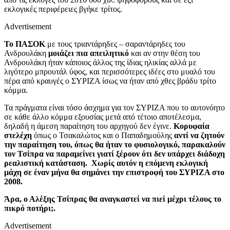
εκλογικές περιφέρειες βγήκε τρίτος.
Advertisement
Το ΠΑΣΟΚ
με τους τριαντάρηδες – σαραντάρηδες του
Ανδρουλάκη
μοιάζει πια απειλητικό
και αν στην θέση του
Ανδρουλάκη ήταν κάποιος άλλος της ίδιας ηλικίας αλλά με
λιγότερο μπρουτάλ ύφος, και περισσότερες ιδέες στο μυαλό του
πέρα από κραυγές ο ΣΥΡΙΖΑ ίσως να ήταν από χθες βράδυ τρίτο
κόμμα.
Τα πράγματα είναι τόσο άσχημα για τον ΣΥΡΙΖΑ που το αυτονόητο
σε κάθε άλλο κόμμα εξουσίας μετά από τέτοιο αποτέλεσμα,
δηλαδή η άμεση παραίτηση του αρχηγού δεν έγινε.
Κορυφαία
στελέχη
όπως ο Τσακαλώτος και ο Παπαδημούλης
αντί να ζητούν
την παραίτηση του, όπως θα ήταν το φυσιολογικό, παρακαλούν
τον Τσίπρα να παραμείνει γιατί ξέρουν ότι δεν υπάρχει διάδοχη
ρεαλιστική κατάσταση.
Χωρίς αυτόν η επόμενη εκλογική
μάχη σε έναν μήνα θα σημάνει την επιστροφή του ΣΥΡΙΖΑ στο
2008.
Άρα, ο Αλέξης Τσίπρας θα αναγκαστεί να πιεί μέχρι τέλους το
πικρό ποτήρι;.
Advertisement