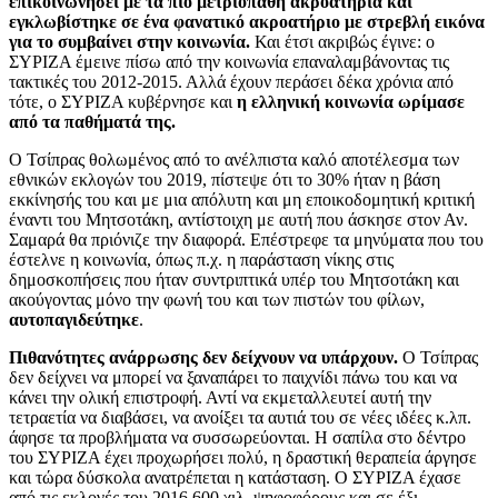
επικοινωνήσει με τα πιο μετριοπαθή ακροατήρια και
εγκλωβίστηκε σε ένα φανατικό ακροατήριο με στρεβλή εικόνα
για το συμβαίνει στην κοινωνία.
Και έτσι ακριβώς έγινε: ο
ΣΥΡΙΖΑ έμεινε πίσω από την κοινωνία επαναλαμβάνοντας τις
τακτικές του 2012-2015. Αλλά έχουν περάσει δέκα χρόνια από
τότε, ο ΣΥΡΙΖΑ κυβέρνησε και
η ελληνική κοινωνία ωρίμασε
από τα παθήματά της.
Ο Τσίπρας θολωμένος από το ανέλπιστα καλό αποτέλεσμα των
εθνικών εκλογών του 2019, πίστεψε ότι το 30% ήταν η βάση
εκκίνησής του και με μια απόλυτη και μη εποικοδομητική κριτική
έναντι του Μητσοτάκη, αντίστοιχη με αυτή που άσκησε στον Αν.
Σαμαρά θα πριόνιζε την διαφορά. Επέστρεφε τα μηνύματα που του
έστελνε η κοινωνία, όπως π.χ. η παράσταση νίκης στις
δημοσκοπήσεις που ήταν συντριπτικά υπέρ του Μητσοτάκη και
ακούγοντας μόνο την φωνή του και των πιστών του φίλων,
αυτοπαγιδεύτηκε
.
Πιθανότητες ανάρρωσης δεν δείχνουν να υπάρχουν.
Ο Τσίπρας
δεν δείχνει να μπορεί να ξαναπάρει το παιχνίδι πάνω του και να
κάνει την ολική επιστροφή. Αντί να εκμεταλλευτεί αυτή την
τετραετία να διαβάσει, να ανοίξει τα αυτιά του σε νέες ιδέες κ.λπ.
άφησε τα προβλήματα να συσσωρεύονται. Η σαπίλα στο δέντρο
του ΣΥΡΙΖΑ έχει προχωρήσει πολύ, η δραστική θεραπεία άργησε
και τώρα δύσκολα ανατρέπεται η κατάσταση. Ο ΣΥΡΙΖΑ έχασε
από τις εκλογές του 2016 600 χιλ. ψηφοφόρους και σε έξι