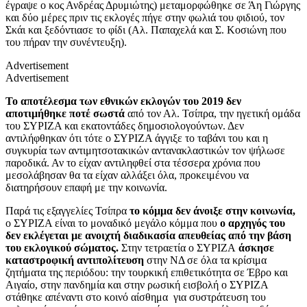
έγραψε ο κος Ανδρέας Δρυμιώτης) μεταμορφώθηκε σε Άη Γιώργης
και δύο μέρες πριν τις εκλογές πήγε στην φωλιά του φιδιού, τον
Σκάι και ξεδόντιασε το φίδι (Αλ. Παπαχελά και Σ. Κοσιώνη που
του πήραν την συνέντευξη).
Advertisement
Advertisement
Το αποτέλεσμα των εθνικών εκλογών του 2019 δεν
αποτιμήθηκε ποτέ σωστά
από τον Αλ. Τσίπρα, την ηγετική ομάδα
του ΣΥΡΙΖΑ και εκατοντάδες δημοσιολογούντων. Δεν
αντιλήφθηκαν ότι τότε ο ΣΥΡΙΖΑ άγγιξε το ταβάνι του και η
συγκυρία των αντιμητσοτακικών αντανακλαστικών τον ψήλωσε
παροδικά. Αν το είχαν αντιληφθεί στα τέσσερα χρόνια που
μεσολάβησαν θα τα είχαν αλλάξει όλα, προκειμένου να
διατηρήσουν επαφή με την κοινωνία.
Παρά τις εξαγγελίες Τσίπρα
το κόμμα δεν άνοιξε στην κοινωνία,
ο ΣΥΡΙΖΑ είναι το μοναδικό μεγάλο κόμμα που
ο αρχηγός του
δεν εκλέγεται με ανοιχτή διαδικασία απευθείας από την βάση
του εκλογικού σώματος.
Στην τετραετία ο ΣΥΡΙΖΑ
άσκησε
καταστροφική αντιπολίτευση
στην ΝΔ σε όλα τα κρίσιμα
ζητήματα της περιόδου: την τουρκική επιθετικότητα σε Έβρο και
Αιγαίο, στην πανδημία και στην ρωσική εισβολή ο ΣΥΡΙΖΑ
στάθηκε απέναντι στο κοινό αίσθημα για συστράτευση του