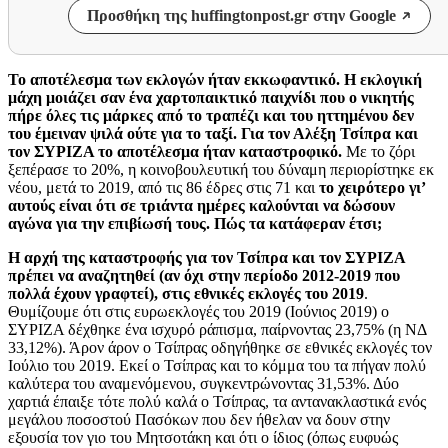
Προσθήκη της huffingtonpost.gr στην Google
Το αποτέλεσμα των εκλογών ήταν εκκωφαντικό. Η εκλογική
μάχη μοιάζει σαν ένα χαρτοπαικτικό παιχνίδι που ο νικητής
πήρε όλες τις μάρκες από το τραπέζι και του ηττημένου δεν
του έμειναν ψιλά ούτε για το ταξί. Για τον Αλέξη Τσίπρα και
τον ΣΥΡΙΖΑ το αποτέλεσμα ήταν καταστροφικό.
Με το ζόρι
ξεπέρασε το 20%, η κοινοβουλευτική του δύναμη περιορίστηκε εκ
νέου, μετά το 2019, από τις 86 έδρες στις 71 και
το χειρότερο γι’
αυτούς είναι ότι σε τριάντα ημέρες καλούνται να δώσουν
αγώνα για την επιβίωσή τους. Πώς τα κατάφεραν έτσι;
Η αρχή της καταστροφής για τον Τσίπρα και τον ΣΥΡΙΖΑ
πρέπει να αναζητηθεί (αν όχι στην περίοδο 2012-2019 που
πολλά έχουν γραφτεί), στις εθνικές εκλογές του 2019
.
Θυμίζουμε ότι στις ευρωεκλογές του 2019 (Ιούνιος 2019) ο
ΣΥΡΙΖΑ δέχθηκε ένα ισχυρό ράπισμα, παίρνοντας 23,75% (η ΝΔ
33,12%). Άρον άρον ο Τσίπρας οδηγήθηκε σε εθνικές εκλογές τον
Ιούλιο του 2019. Εκεί ο Τσίπρας και το κόμμα του τα πήγαν πολύ
καλύτερα του αναμενόμενου, συγκεντρώνοντας 31,53%. Δύο
χαρτιά έπαιξε τότε πολύ καλά ο Τσίπρας, τα αντανακλαστικά ενός
μεγάλου ποσοστού Πασόκων που δεν ήθελαν να δουν στην
εξουσία τον γιο του Μητσοτάκη και ότι ο ίδιος (όπως ευφυώς