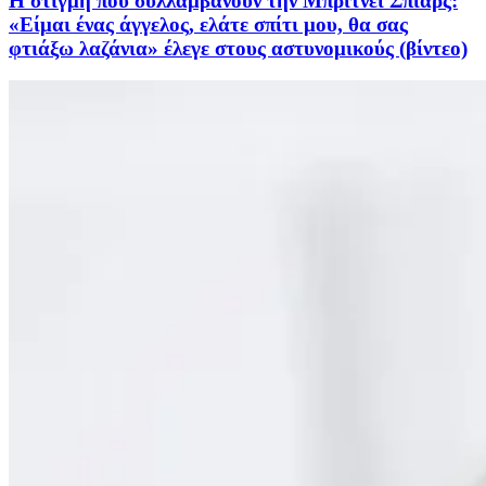
Η στιγμή που συλλαμβάνουν την Μπρίτνεϊ Σπίαρς:
«Είμαι ένας άγγελος, ελάτε σπίτι μου, θα σας
φτιάξω λαζάνια» έλεγε στους αστυνομικούς (βίντεο)