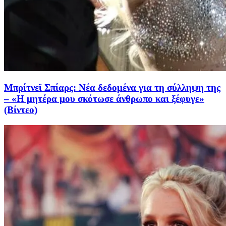
Μπρίτνεϊ Σπίαρς: Νέα δεδομένα για τη σύλληψη της
– «Η μητέρα μου σκότωσε άνθρωπο και ξέφυγε»
(Βίντεο)