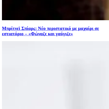
Μπρίτνεϊ Σπίαρς: Νέο περιστατικό με μαχαίρι σε
εστιατόριο – «Φώναζε και γαύγιζε»