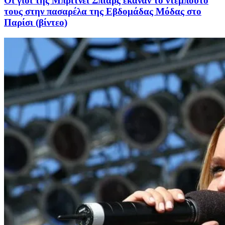
Οι γιοι της Μπρίτνεϊ Σπίαρς έκαναν το ντεμπούτο
τους στην πασαρέλα της Εβδομάδας Μόδας στο
Παρίσι (βίντεο)