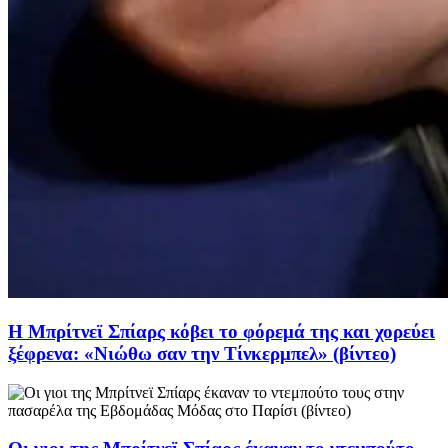
Η Μπρίτνεϊ Σπίαρς κόβει το φόρεμά της και χορεύει
ξέφρενα: «Νιώθω σαν την Τίνκερμπελ» (βίντεο)