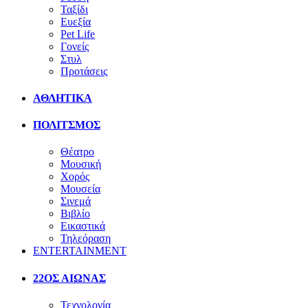
Ταξίδι
Ευεξία
Pet Life
Γονείς
Στυλ
Προτάσεις
ΑΘΛΗΤΙΚΑ
ΠΟΛΙΤΣΜΟΣ
Θέατρο
Μουσική
Χορός
Μουσεία
Σινεμά
Βιβλίο
Εικαστικά
Τηλεόραση
ENTERTAINMENT
22ΟΣ ΑΙΩΝΑΣ
Τεχνολογία