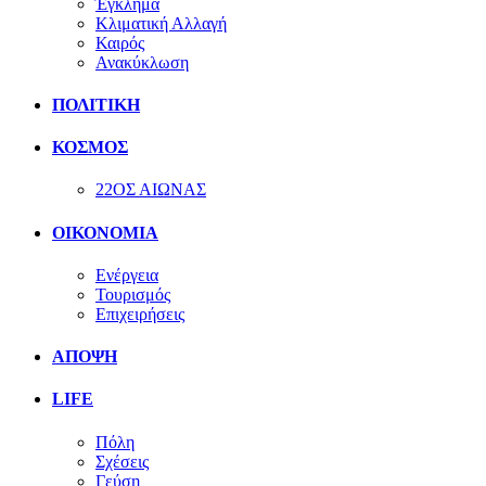
Έγκλημα
Κλιματική Αλλαγή
Καιρός
Ανακύκλωση
ΠΟΛΙΤΙΚΗ
ΚΟΣΜΟΣ
22ΟΣ ΑΙΩΝΑΣ
ΟΙΚΟΝΟΜΙΑ
Ενέργεια
Τουρισμός
Επιχειρήσεις
ΑΠΟΨΗ
LIFE
Πόλη
Σχέσεις
Γεύση