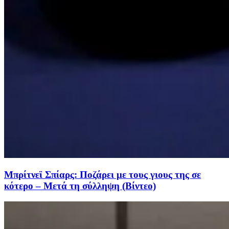
Μπρίτνεϊ Σπίαρς: Ποζάρει με τους γιους της σε
κότερο – Μετά τη σύλληψη (Βίντεο)