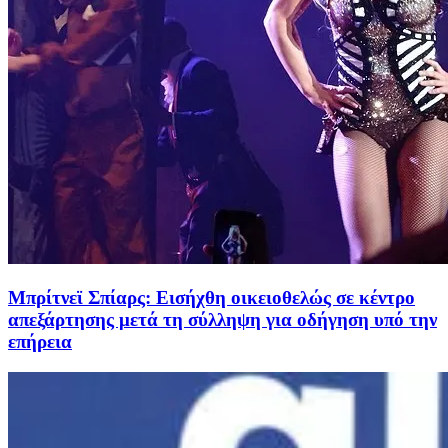
Μπρίτνεϊ Σπίαρς: Εισήχθη οικειοθελώς σε κέντρο
απεξάρτησης μετά τη σύλληψη για οδήγηση υπό την
επήρεια