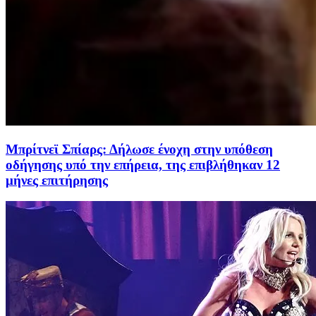
Μπρίτνεϊ Σπίαρς: Δήλωσε ένοχη στην υπόθεση
οδήγησης υπό την επήρεια, της επιβλήθηκαν 12
μήνες επιτήρησης