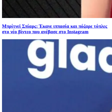
Μπρίτνεϊ Σπίαρς: Έκανε ιππασία και πόζαρε τόπλες
στο νέο βίντεο που ανέβασε στο Instagram