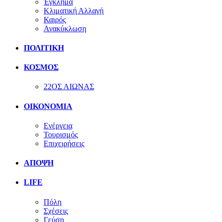
Έγκλημα
Κλιματική Αλλαγή
Καιρός
Ανακύκλωση
ΠΟΛΙΤΙΚΗ
ΚΟΣΜΟΣ
22ΟΣ ΑΙΩΝΑΣ
ΟΙΚΟΝΟΜΙΑ
Ενέργεια
Τουρισμός
Επιχειρήσεις
ΑΠΟΨΗ
LIFE
Πόλη
Σχέσεις
Γεύση