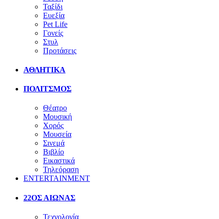
Ταξίδι
Ευεξία
Pet Life
Γονείς
Στυλ
Προτάσεις
ΑΘΛΗΤΙΚΑ
ΠΟΛΙΤΣΜΟΣ
Θέατρο
Μουσική
Χορός
Μουσεία
Σινεμά
Βιβλίο
Εικαστικά
Τηλεόραση
ENTERTAINMENT
22ΟΣ ΑΙΩΝΑΣ
Τεχνολογία