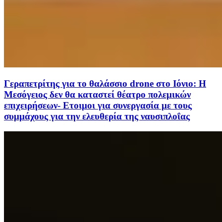
Γεραπετρίτης για το θαλάσσιο drone στο Ιόνιο: Η
Μεσόγειος δεν θα καταστεί θέατρο πολεμικών
επιχειρήσεων- Ετοιμοι για συνεργασία με τους
συμμάχους για την ελευθερία της ναυσιπλοΐας