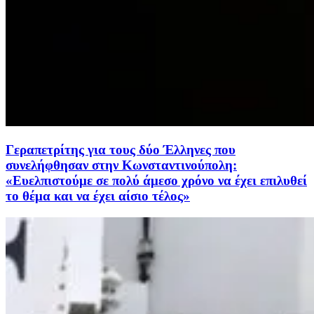
Γεραπετρίτης για τους δύο Έλληνες που
συνελήφθησαν στην Κωνσταντινούπολη:
«Ευελπιστούμε σε πολύ άμεσο χρόνο να έχει επιλυθεί
το θέμα και να έχει αίσιο τέλος»