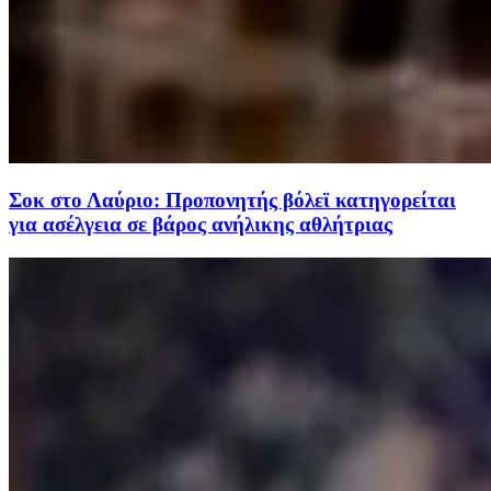
Σοκ στο Λαύριο: Προπονητής βόλεϊ κατηγορείται
για ασέλγεια σε βάρος ανήλικης αθλήτριας