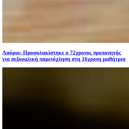
Λαύριο: Προφυλακίστηκε ο 72χρονος προπονητής
για σεξουαλική παρενόχληση στη 16χρονη μαθήτρια