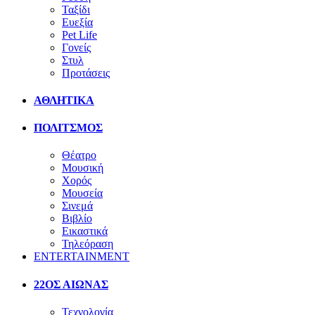
Ταξίδι
Ευεξία
Pet Life
Γονείς
Στυλ
Προτάσεις
ΑΘΛΗΤΙΚΑ
ΠΟΛΙΤΣΜΟΣ
Θέατρο
Μουσική
Χορός
Μουσεία
Σινεμά
Βιβλίο
Εικαστικά
Τηλεόραση
ENTERTAINMENT
22ΟΣ ΑΙΩΝΑΣ
Τεχνολογία