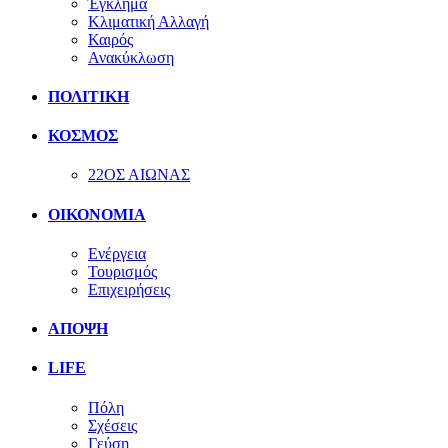
Έγκλημα
Κλιματική Αλλαγή
Καιρός
Ανακύκλωση
ΠΟΛΙΤΙΚΗ
ΚΟΣΜΟΣ
22ΟΣ ΑΙΩΝΑΣ
ΟΙΚΟΝΟΜΙΑ
Ενέργεια
Τουρισμός
Επιχειρήσεις
ΑΠΟΨΗ
LIFE
Πόλη
Σχέσεις
Γεύση