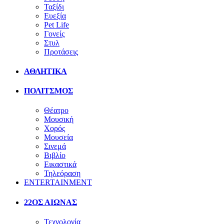
Ταξίδι
Ευεξία
Pet Life
Γονείς
Στυλ
Προτάσεις
ΑΘΛΗΤΙΚΑ
ΠΟΛΙΤΣΜΟΣ
Θέατρο
Μουσική
Χορός
Μουσεία
Σινεμά
Βιβλίο
Εικαστικά
Τηλεόραση
ENTERTAINMENT
22ΟΣ ΑΙΩΝΑΣ
Τεχνολογία