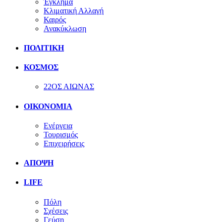
Έγκλημα
Κλιματική Αλλαγή
Καιρός
Ανακύκλωση
ΠΟΛΙΤΙΚΗ
ΚΟΣΜΟΣ
22ΟΣ ΑΙΩΝΑΣ
ΟΙΚΟΝΟΜΙΑ
Ενέργεια
Τουρισμός
Επιχειρήσεις
ΑΠΟΨΗ
LIFE
Πόλη
Σχέσεις
Γεύση