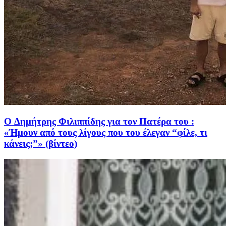
O Δημήτρης Φιλιππίδης για τον Πατέρα του :
«Ήμουν από τους λίγους που του έλεγαν “φίλε, τι
κάνεις;”» (βίντεο)