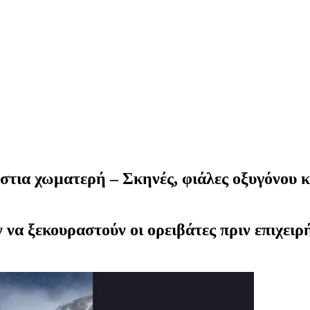
άστια χωματερή – Σκηνές, φιάλες οξυγόνου 
υν να ξεκουραστούν οι ορειβάτες πριν επιχε