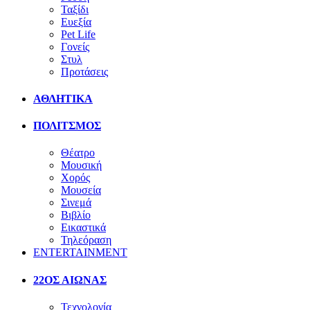
Ταξίδι
Ευεξία
Pet Life
Γονείς
Στυλ
Προτάσεις
ΑΘΛΗΤΙΚΑ
ΠΟΛΙΤΣΜΟΣ
Θέατρο
Μουσική
Χορός
Μουσεία
Σινεμά
Βιβλίο
Εικαστικά
Τηλεόραση
ENTERTAINMENT
22ΟΣ ΑΙΩΝΑΣ
Τεχνολογία