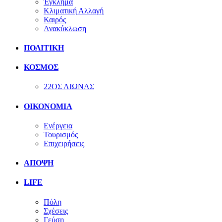
Έγκλημα
Κλιματική Αλλαγή
Καιρός
Ανακύκλωση
ΠΟΛΙΤΙΚΗ
ΚΟΣΜΟΣ
22ΟΣ ΑΙΩΝΑΣ
ΟΙΚΟΝΟΜΙΑ
Ενέργεια
Τουρισμός
Επιχειρήσεις
ΑΠΟΨΗ
LIFE
Πόλη
Σχέσεις
Γεύση