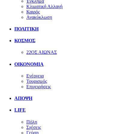
Έγκλημα
Κλιματική Αλλαγή
Καιρός
Ανακύκλωση
ΠΟΛΙΤΙΚΗ
ΚΟΣΜΟΣ
22ΟΣ ΑΙΩΝΑΣ
ΟΙΚΟΝΟΜΙΑ
Ενέργεια
Τουρισμός
Επιχειρήσεις
ΑΠΟΨΗ
LIFE
Πόλη
Σχέσεις
Γεύση