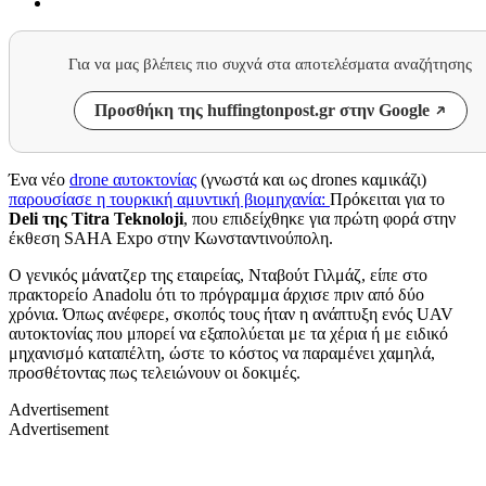
Για να μας βλέπεις πιο συχνά στα αποτελέσματα αναζήτησης
Προσθήκη της huffingtonpost.gr στην Google
Ένα νέο
drone
αυτοκτονίας
(γνωστά και ως
drones
καμικάζι)
παρουσίασε η τουρκική αμυντική βιομηχανία:
Πρόκειται για το
Deli
της
Titra Teknoloji
,
που επιδείχθηκε για πρώτη φορά στην
έκθεση
SAHA Expo
στην Κωνσταντινούπολη.
Ο γενικός μάνατζερ της εταιρείας, Νταβούτ Γιλμάζ, είπε στο
πρακτορείο
Anadolu
ότι το πρόγραμμα άρχισε πριν από δύο
χρόνια. Όπως ανέφερε, σκοπός τους ήταν η ανάπτυξη ενός
UAV
αυτοκτονίας που μπορεί να εξαπολύεται με τα χέρια ή με ειδικό
μηχανισμό καταπέλτη, ώστε το κόστος να παραμένει χαμηλά,
προσθέτοντας πως τελειώνουν οι δοκιμές.
Advertisement
Advertisement