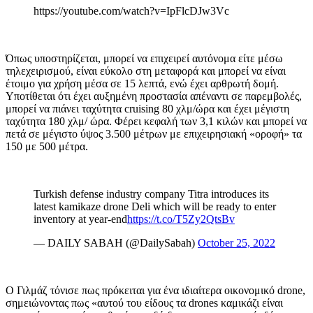
https://youtube.com/watch?v=IpFlcDJw3Vc
Όπως υποστηρίζεται, μπορεί να επιχειρεί αυτόνομα είτε μέσω
τηλεχειρισμού, είναι εύκολο στη μεταφορά και μπορεί να είναι
έτοιμο για χρήση μέσα σε 15 λεπτά, ενώ έχει αρθρωτή δομή.
Υποτίθεται ότι έχει αυξημένη προστασία απέναντι σε παρεμβολές,
μπορεί να πιάνει ταχύτητα
cruising
80 χλμ/ώρα και έχει μέγιστη
ταχύτητα 180 χλμ/ ώρα. Φέρει κεφαλή των 3,1 κιλών και μπορεί να
πετά σε μέγιστο ύψος 3.500 μέτρων με επιχειρησιακή «οροφή» τα
150 με 500 μέτρα.
Turkish defense industry company Titra introduces its
latest kamikaze drone Deli which will be ready to enter
inventory at year-end
https://t.co/T5Zy2QtsBv
— DAILY SABAH (@DailySabah)
October 25, 2022
Ο Γιλμάζ τόνισε πως πρόκειται για ένα ιδιαίτερα οικονομικό
drone,
σημειώνοντας πως «αυτού του είδους τα
drones
καμικάζι είναι