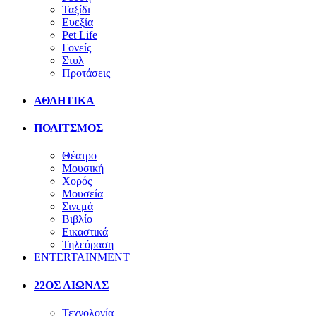
Ταξίδι
Ευεξία
Pet Life
Γονείς
Στυλ
Προτάσεις
ΑΘΛΗΤΙΚΑ
ΠΟΛΙΤΣΜΟΣ
Θέατρο
Μουσική
Χορός
Μουσεία
Σινεμά
Βιβλίο
Εικαστικά
Τηλεόραση
ENTERTAINMENT
22ΟΣ ΑΙΩΝΑΣ
Τεχνολογία