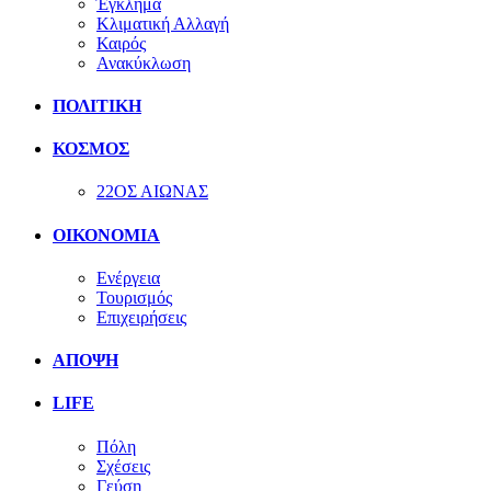
Έγκλημα
Κλιματική Αλλαγή
Καιρός
Ανακύκλωση
ΠΟΛΙΤΙΚΗ
ΚΟΣΜΟΣ
22ΟΣ ΑΙΩΝΑΣ
ΟΙΚΟΝΟΜΙΑ
Ενέργεια
Τουρισμός
Επιχειρήσεις
ΑΠΟΨΗ
LIFE
Πόλη
Σχέσεις
Γεύση