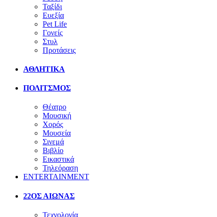
Ταξίδι
Ευεξία
Pet Life
Γονείς
Στυλ
Προτάσεις
ΑΘΛΗΤΙΚΑ
ΠΟΛΙΤΣΜΟΣ
Θέατρο
Μουσική
Χορός
Μουσεία
Σινεμά
Βιβλίο
Εικαστικά
Τηλεόραση
ENTERTAINMENT
22ΟΣ ΑΙΩΝΑΣ
Τεχνολογία