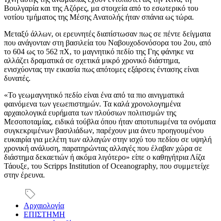
Βουλγαρία και της Αζόρες, μα στοιχεία από το εσωτερικό του
νοτίου τμήματος της Μέσης Ανατολής ήταν σπάνια ως τώρα.
Μεταξύ άλλων, οι ερευνητές διαπίστωσαν πως σε πέντε δείγματα
που ανάγονταν στη βασιλεία του Ναβουχοδονόσορα του 2ου, από
το 604 ως το 562 πΧ, το μαγνητικό πεδίο της Γης φάνηκε να
αλλάζει δραματικά σε σχετικά μικρό χρονικό διάστημα,
ενισχύοντας την εικασία πως απότομες εξάρσεις έντασης είναι
δυνατές.
«Το γεωμαγνητικό πεδίο είναι ένα από τα πιο αινιγματικά
φαινόμενα των γεωεπιστημών. Τα καλά χρονολογημένα
αρχαιολογικά ευρήματα των πλούσιων πολιτισμών της
Μεσοποταμίας, ειδικά τούβλα όπου ήταν αποτυπωμένα τα ονόματα
συγκεκριμένων βασιλιάδων, παρέχουν μια άνευ προηγουμένου
ευκαιρία για μελέτη των αλλαγών στην ισχύ του πεδίου σε υψηλή
χρονική ανάλυση, παρατηρώντας αλλαγές που έλαβαν χώρα σε
διάστημα δεκαετιών ή ακόμα λιγότερο» είπε ο καθηγήτρια Λίζα
Τάουξε, του
Scripps Institution of Oceanography,
που συμμετείχε
στην έρευνα.
Αρχαιολογία
ΕΠΙΣΤΗΜΗ