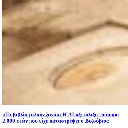
«Τα βιβλία μιλούν ξανά»: Η ΑΙ «ξετύλιξε» πάπυρο
2.000 ετών που είχε καταστρέψει ο Βεζούβιος