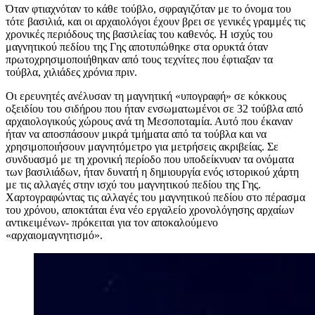
Όταν φτιαχνόταν το κάθε τούβλο, σφραγιζόταν με το όνομα του
τότε βασιλιά, και οι αρχαιολόγοι έχουν βρει σε γενικές γραμμές τις
χρονικές περιόδους της βασιλείας του καθενός. Η ισχύς του
μαγνητικού πεδίου της Γης αποτυπώθηκε στα ορυκτά όταν
πρωτοχρησιμοποιήθηκαν από τους τεχνίτες που έφτιαξαν τα
τούβλα, χιλιάδες χρόνια πριν.
Οι ερευνητές ανέλυσαν τη μαγνητική «υπογραφή» σε κόκκους
οξειδίου του σιδήρου που ήταν ενσωματωμένοι σε 32 τούβλα από
αρχαιολογικούς χώρους ανά τη Μεσοποταμία. Αυτό που έκαναν
ήταν να αποσπάσουν μικρά τμήματα από τα τούβλα και να
χρησιμοποιήσουν μαγνητόμετρο για μετρήσεις ακριβείας. Σε
συνδυασμό με τη χρονική περίοδο που υποδείκνυαν τα ονόματα
των βασιλιάδων, ήταν δυνατή η δημιουργία ενός ιστορικού χάρτη
με τις αλλαγές στην ισχύ του μαγνητικού πεδίου της Γης.
Χαρτογραφώντας τις αλλαγές του μαγνητικού πεδίου στο πέρασμα
του χρόνου, αποκτάται ένα νέο εργαλείο χρονολόγησης αρχαίων
αντικειμένων- πρόκειται για τον αποκαλούμενο
«αρχαιομαγνητισμό».