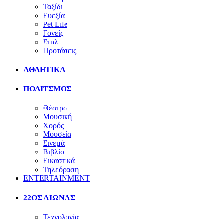
Ταξίδι
Ευεξία
Pet Life
Γονείς
Στυλ
Προτάσεις
ΑΘΛΗΤΙΚΑ
ΠΟΛΙΤΣΜΟΣ
Θέατρο
Μουσική
Χορός
Μουσεία
Σινεμά
Βιβλίο
Εικαστικά
Τηλεόραση
ENTERTAINMENT
22ΟΣ ΑΙΩΝΑΣ
Τεχνολογία