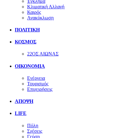
Έγκλημα
Κλιματική Αλλαγή
Καιρός
Ανακύκλωση
ΠΟΛΙΤΙΚΗ
ΚΟΣΜΟΣ
22ΟΣ ΑΙΩΝΑΣ
ΟΙΚΟΝΟΜΙΑ
Ενέργεια
Τουρισμός
Επιχειρήσεις
ΑΠΟΨΗ
LIFE
Πόλη
Σχέσεις
Γεύση