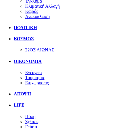
Έγκλημα
Κλιματική Αλλαγή
Καιρός
Ανακύκλωση
ΠΟΛΙΤΙΚΗ
ΚΟΣΜΟΣ
22ΟΣ ΑΙΩΝΑΣ
ΟΙΚΟΝΟΜΙΑ
Ενέργεια
Τουρισμός
Επιχειρήσεις
ΑΠΟΨΗ
LIFE
Πόλη
Σχέσεις
Γεύση