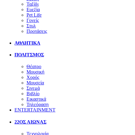
Ταξίδι
Ευεξία
Pet Life
Γονείς
Στυλ
Προτάσεις
ΑΘΛΗΤΙΚΑ
ΠΟΛΙΤΣΜΟΣ
Θέατρο
Μουσική
Χορός
Μουσεία
Σινεμά
Βιβλίο
Εικαστικά
Τηλεόραση
ENTERTAINMENT
22ΟΣ ΑΙΩΝΑΣ
Τεχνολογία