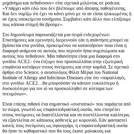
μηχάνημα και πεθαίνοουν» είπε σχετικά μιλώντας σε
podcast.
«Υπάρχει κάτι εδώ που δεν βλέπουμε από άποψης παθογένεσης.
Και δεν νομίζω ότι έχει να κάνει μόνο με το αν είσαι ηλικιωμένος ή
αν έχεις υποκείμενα νοσήματα. Συμβαίνει κάτι άλλο που ελπίζουμε
πως κάποια στιγμή θα βρούμε».
Στο δημοσίευμα παρουσιάζεται μια σειρά ενδεχομένων:
Επιστήμονες και ερευνητές διερευνούν εάν η απάντηση μπορεί να
βρίσκεται στα γονίδια, προκειμένου να κατανοήσουν ποια είναι η
διαφορά ανάμεσα σε αυτούς που περνούν ήπια συμπτώματα και
αυτούς που πεθαίνουν. Μία πιθανότητα είναι μια διαφορά στο
γονίδιο
ACE2
– ένα ένζυμο που προσκολλάται στην εξωτερική
επιφάνεια κυττάρων στους πνεύμονες και στην καρδιά. Σε σχετικό
άρθρο στο
Science,
ο ανοσολόγος Φίλιπ Μέρφι του
National
Institute of Allergy and Infectious Diseases
είπε ότι «παραλλαγές
στο γονίδιο
ACE2
…θα μπορούσαν να κάνουν ευκολότερο ή
δυσκολότερο για τον ιό να προσκολληθεί σε κύτταρα των
πνευμόνων».
Είναι επίσης πιθανό ένα σημαντικό «συστατικό» που παράγετα από
το σώμα, γνωστό ως επιφανειοδραστική ουσία, που επιτρέπει
στους πνεύμονες να διαστέλλονται και να συστέλλονται καλύτερα,
να εξαντλείται σε κάποιους ασθενείς με κορονοϊό. Εάν φανταστεί
κανείς τους πνεύμονες ως σφουγγάρι, η επιφανειοδραστική ουσία
θα ήταν το καθαριστικό που θα τους έκανε μαλακούς και