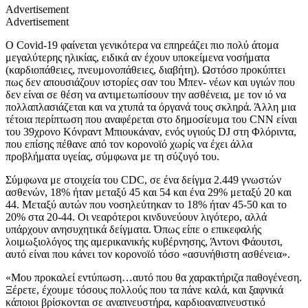
Advertisement
Advertisement
Ο
Covid-19
φαίνεται γενικότερα να επηρεάζει πιο πολύ άτομα
μεγαλύτερης ηλικίας, ειδικά αν έχουν υποκείμενα νοσήματα
(καρδιοπάθειες, πνευμονοπάθειες, διαβήτη). Ωστόσο προκύπτει
πως δεν απουσιάζουν ιστορίες σαν του Μπεν- νέων και υγιών που
δεν είναι σε θέση να αντιμετωπίσουν την ασθένεια, με τον ιό να
πολλαπλασιάζεται και να χτυπά τα όργανά τους σκληρά. Άλλη μια
τέτοια περίπτωση που αναφέρεται στο δημοσίευμα του
CNN
είναι
του 39χρονο Κόνραντ Μπιουκάναν, ενός υγιούς
DJ
στη Φλόριντα,
που επίσης πέθανε από τον κορονοϊό χωρίς να έχει άλλα
προβλήματα υγείας, σύμφωνα με τη σύζυγό του.
Σύμφωνα με στοιχεία του
CDC,
σε ένα δείγμα 2.449 γνωστών
ασθενών, 18% ήταν μεταξύ 45 και 54 και ένα 29% μεταξύ 20 και
44. Μεταξύ αυτών που νοσηλεύτηκαν το 18% ήταν 45-50 και το
20% στα 20-44. Οι νεαρότεροι κινδυνεύουν λιγότερο, αλλά
υπάρχουν ανησυχητικά δείγματα. Όπως είπε ο επικεφαλής
λοιμωξιολόγος της αμερικανικής κυβέρνησης, Άντονι Φάουτσι,
αυτό είναι που κάνει τον κορονοϊό τόσο «ασυνήθιστη ασθένεια».
«Μου προκαλεί εντύπωση…αυτό που θα χαρακτήριζα παθογένεση.
Ξέρετε, έχουμε τόσους πολλούς που τα πάνε καλά, και ξαφνικά
κάποιοι βρίσκονται σε αναπνευστήρα, καρδιοαναπνευστικό