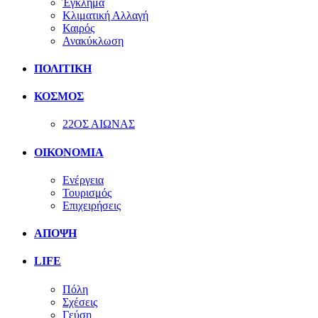
Έγκλημα
Κλιματική Αλλαγή
Καιρός
Ανακύκλωση
ΠΟΛΙΤΙΚΗ
ΚΟΣΜΟΣ
22ΟΣ ΑΙΩΝΑΣ
ΟΙΚΟΝΟΜΙΑ
Ενέργεια
Τουρισμός
Επιχειρήσεις
ΑΠΟΨΗ
LIFE
Πόλη
Σχέσεις
Γεύση