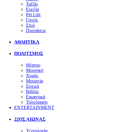
Ταξίδι
Ευεξία
Pet Life
Γονείς
Στυλ
Προτάσεις
ΑΘΛΗΤΙΚΑ
ΠΟΛΙΤΣΜΟΣ
Θέατρο
Μουσική
Χορός
Μουσεία
Σινεμά
Βιβλίο
Εικαστικά
Τηλεόραση
ENTERTAINMENT
22ΟΣ ΑΙΩΝΑΣ
Τεχνολογία