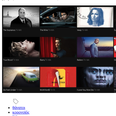
θάνατοι
κορονοϊός