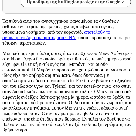
Προσθήκη της huffingtonpost.gr στην Google
Τα πιθανά αίτια του ανησυχητικού φαινομένου των θανάτων
ανθρώπων μικρότερης ηλικίας, χωρίς προβλήματα υγείας/
υποκείμενα νοσήματα, από τον κορονοϊό,
αποτελούν το
αντικείμενο δημοσιεύματος του
CNN
,
όπου παρουσιάζεται σειρά
τέτοιων περιστατικών.
Μια από τις περιπτώσεις αυτές ήταν το 30χρονου Μπεν Λούντερερ
στο Νιου Τζέρσεϊ, ο οποίος βρέθηκε θετικός μερικές ημέρες αφού
είχε βρεθεί θετική η σύζυγός του, Μπράντι- και οι δύο
εκπαιδευτικοί. Η Μπράντι παρουσίασε χαμηλό πυρετό, ωστόσο ο
ίδιος είχε πιο σοβαρά συμπτώματα, όπως δύσπνοια, με
αποτέλεσμα να πάει στο νοσοκομείο. Εκεί τον έβαλαν σε οξυγόνο
και του έδωσαν υγρά και
Tylenol,
και τον έστειλαν πίσω στο σπίτι
όταν διαπίστωσαν πως ανταποκρινόταν καλά. Ο Μπεν παρουσίασε
εμφανείς ενδείξεις βελτίωσης για μία ημέρα, ωστόσο το βράδυ τα
συμπτώματα επέστρεψαν έντονα. Οι δύο κοιμούνταν χωριστά, και
αντάλλασσαν μηνύματα, με τον ίδιο να της γράφει κάποια στιγμή
πως δυσκολευόταν. Όταν τον ρώτησε αν ήθελε να πάνε στα
επείγοντα, της είπε ότι δεν ήταν βέβαιος. Εν τέλει τον βοήθησε να
βολευτεί και την πήρε ο ύπνος. Όταν ξύπνησε τα ξημερώματα, τον
βρήκε νεκρό.