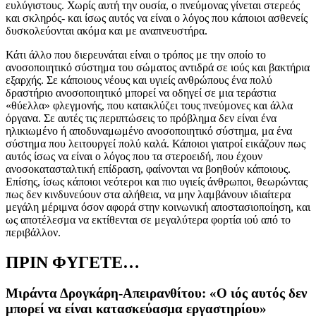
ευλύγιστους. Χωρίς αυτή την ουσία, ο πνεύμονας γίνεται στερεός
και σκληρός- και ίσως αυτός να είναι ο λόγος που κάποιοι ασθενείς
δυσκολεύονται ακόμα και με αναπνευστήρα.
Κάτι άλλο που διερευνάται είναι ο τρόπος με την οποίο το
ανοσοποιητικό σύστημα του σώματος αντιδρά σε ιούς και βακτήρια
εξαρχής. Σε κάποιους νέους και υγιείς ανθρώπους ένα πολύ
δραστήριο ανοσοποιητικό μπορεί να οδηγεί σε μια τεράστια
«θύελλα» φλεγμονής, που κατακλύζει τους πνεύμονες και άλλα
όργανα. Σε αυτές τις περιπτώσεις το πρόβλημα δεν είναι ένα
ηλικιωμένο ή αποδυναμωμένο ανοσοποιητικό σύστημα, μα ένα
σύστημα που λειτουργεί πολύ καλά. Κάποιοι γιατροί εικάζουν πως
αυτός ίσως να είναι ο λόγος που τα στεροειδή, που έχουν
ανοσοκατασταλτική επίδραση, φαίνονται να βοηθούν κάποιους.
Επίσης, ίσως κάποιοι νεότεροι και πιο υγιείς άνθρωποι, θεωρώντας
πως δεν κινδυνεύουν στα αλήθεια, να μην λαμβάνουν ιδιαίτερα
μεγάλη μέριμνα όσον αφορά στην κοινωνική αποστασιοποίηση, και
ως αποτέλεσμα να εκτίθενται σε μεγαλύτερα φορτία ιού από το
περιβάλλον.
ΠΡΙΝ ΦΥΓΕΤΕ…
Μιράντα Δρογκάρη-Απειρανθίτου: «O ιός αυτός δεν
μπορεί να είναι κατασκεύασμα εργαστηρίου»