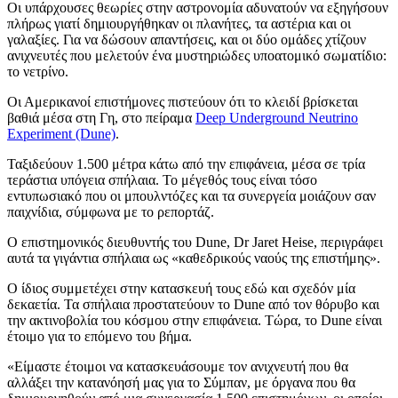
Οι υπάρχουσες θεωρίες στην αστρονομία αδυνατούν να εξηγήσουν
πλήρως γιατί δημιουργήθηκαν οι πλανήτες, τα αστέρια και οι
γαλαξίες. Για να δώσουν απαντήσεις, και οι δύο ομάδες χτίζουν
ανιχνευτές που μελετούν ένα μυστηριώδες υποατομικό σωματίδιο:
το νετρίνο.
Οι Αμερικανοί επιστήμονες πιστεύουν ότι το κλειδί βρίσκεται
βαθιά μέσα στη Γη, στο πείραμα
Deep Underground Neutrino
Experiment (Dune)
.
Ταξιδεύουν 1.500 μέτρα κάτω από την επιφάνεια, μέσα σε τρία
τεράστια υπόγεια σπήλαια. Το μέγεθός τους είναι τόσο
εντυπωσιακό που οι μπουλντόζες και τα συνεργεία μοιάζουν σαν
παιχνίδια, σύμφωνα με το ρεπορτάζ.
Ο επιστημονικός διευθυντής του Dune, Dr Jaret Heise, περιγράφει
αυτά τα γιγάντια σπήλαια ως «καθεδρικούς ναούς της επιστήμης».
Ο ίδιος συμμετέχει στην κατασκευή τους εδώ και σχεδόν μία
δεκαετία. Τα σπήλαια προστατεύουν το Dune από τον θόρυβο και
την ακτινοβολία του κόσμου στην επιφάνεια. Τώρα, το Dune είναι
έτοιμο για το επόμενο του βήμα.
«Είμαστε έτοιμοι να κατασκευάσουμε τον ανιχνευτή που θα
αλλάξει την κατανόησή μας για το Σύμπαν, με όργανα που θα