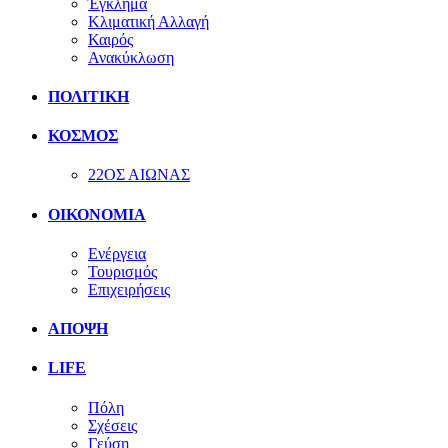
Έγκλημα
Κλιματική Αλλαγή
Καιρός
Ανακύκλωση
ΠΟΛΙΤΙΚΗ
ΚΟΣΜΟΣ
22ΟΣ ΑΙΩΝΑΣ
ΟΙΚΟΝΟΜΙΑ
Ενέργεια
Τουρισμός
Επιχειρήσεις
ΑΠΟΨΗ
LIFE
Πόλη
Σχέσεις
Γεύση