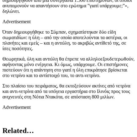
δημιουργηθούν από μια συνεργασία 1.500 επιστημόνων, οι οποίοι
ανυπομονούν να απαντήσουν στο ερώτημα ”γιατί υπάρχουμε;”»,
δηλώνει.
Advertisement
Όταν δημιουργήθηκε το Σύμπαν, σχηματίστηκαν δύο είδη
σωματιδίων: η ύλη – από την οποία αποτελούνται τα αστέρια, οι
πλανήτες και εμείς – και η αντιύλη, το ακριβώς αντίθετό της, σε
ίσες ποσότητες.
Θεωρητικά, ύλη και αντιύλη θα έπρεπε να αλληλοεξουδετερωθούν,
αφήνοντας μόνο ενέργεια. Κι όμως, υπάρχουμε. Οι επιστήμονες
πιστεύουν ότι η απάντηση στο γιατί η ύλη επικράτησε βρίσκεται
στο νετρίνο και το αντίστοιχό του, το αντι-νετρίνο.
Στο πλαίσιο του πειράματος, θα εκτοξεύσουν ακτίνες από νετρίνα
και αντι-νετρίνα από τα υπόγεια εργαστήρια στο Ιλινόις προς τους
ανιχνευτές στη Νότια Ντακότα, σε απόσταση 800 μιλίων.
Advertisement
Related…