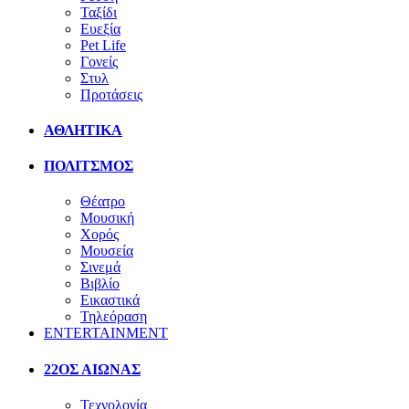
Ταξίδι
Ευεξία
Pet Life
Γονείς
Στυλ
Προτάσεις
ΑΘΛΗΤΙΚΑ
ΠΟΛΙΤΣΜΟΣ
Θέατρο
Μουσική
Χορός
Μουσεία
Σινεμά
Βιβλίο
Εικαστικά
Τηλεόραση
ENTERTAINMENT
22ΟΣ ΑΙΩΝΑΣ
Τεχνολογία