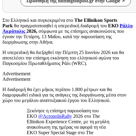
Προσθήκη της huffingtonpost.gr στην Google
Στο Ελληνικό και συγκεκριμένα στο
The Ellinikon Sports
Park
θα πραγματοποιηθεί η υπερειδική διαδρομή του
ΕΚΟ
Ράλλυ
Ακρόπολις
2026,
σύμφωνα με τις επίσημες ανακοινώσεις που
έγιναν την Τετάρτη, 13 Μαΐου, κατά την παρουσίαση της
διοργάνωσης στην Αθήνα.
Η υπερειδική θα διεξαχθεί την Πέμπτη 25 Ιουνίου 2026 και θα
αποτελέσει την επίσημη εκκίνηση του ελληνικού αγώνα του
Παγκοσμίου Πρωταθλήματος Ράλι (WRC).
Advertisement
Advertisement
Η διαδρομή θα έχει μήκος περίπου 1.800 μέτρων και θα
διαμορφωθεί ειδικά για τις ανάγκες της διοργάνωσης μέσα στον
χώρο του μεγάλου αναπτυξιακού έργου του Ελληνικού.
Ξεκίνησε η επίσημη παρουσίαση του
EKO
@AcropolisRally
2026 στο The
Εllinikon Experience Centre, με τη μεγάλη
ανακοίνωση της ημέρας να αφορά τη νέα
EKO Super Special Stage στο The