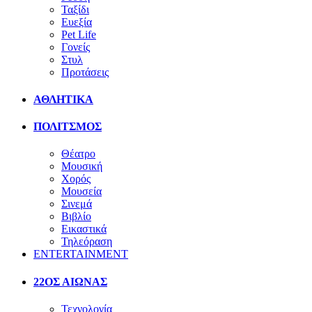
Ταξίδι
Ευεξία
Pet Life
Γονείς
Στυλ
Προτάσεις
ΑΘΛΗΤΙΚΑ
ΠΟΛΙΤΣΜΟΣ
Θέατρο
Μουσική
Χορός
Μουσεία
Σινεμά
Βιβλίο
Εικαστικά
Τηλεόραση
ENTERTAINMENT
22ΟΣ ΑΙΩΝΑΣ
Τεχνολογία