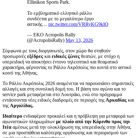
Εllinikon Sports Park.
Το εμβληματικό ελληνικό ράλλυ
συνδέεται με το μεγαλύτερο έργο
αστικής…
pic.twitter.com/VRRyKG9kIQ
— EKO Acropolis Rally
(@AcropolisRally)
May 13, 2026
Σύμφωνα με τους διοργανωτές, στον χώρο θα στηθούν
προσωρινές
εξέδρες
και
ειδικές ζώνες
θεατών, με στόχο η
υπερειδική να αποκτήσει έντονο τηλεοπτικό και θεαματικό
χαρακτήρα, φέρνοντας το Ράλλυ Ακρόπολις πιο κοντά στο αστικό
κοινό της Αθήνας.
Το Ράλλυ Ακρόπολις 2026 αναμένεται να παρουσιάσει σημαντικές
αλλαγές και στη συνολική δομή του. Η βάση του αγώνα και το
service park μεταφέρεται στο Λουτράκι, ενώ στο πρόγραμμα
εντάσσονται νέες ειδικές διαδρομές σε περιοχές της
Αρκαδίας
και
της
Αργολίδας.
Ιδιαίτερο
ενδιαφέρον προκαλεί και η πρόβλεψη για μεταφορά των
αγωνιστικών πληρωμάτων
με πλοίο από την Κόρινθο προς την
Ιτέα
αμέσως μετά την ολοκλήρωση της υπερειδικής στην Αθήνα,
σε μια προσπάθεια καλύτερης οργάνωσης και περιορισμού των