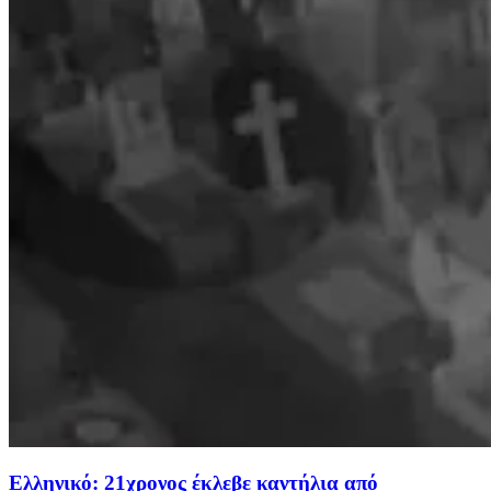
Ελληνικό: 21χρονος έκλεβε καντήλια από