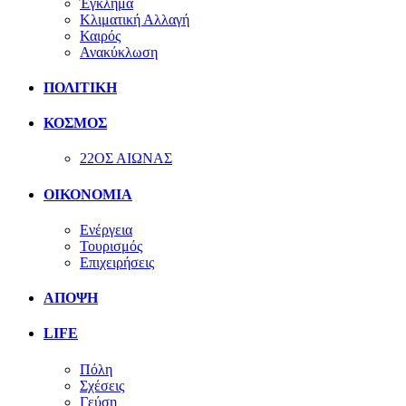
Έγκλημα
Κλιματική Αλλαγή
Καιρός
Ανακύκλωση
ΠΟΛΙΤΙΚΗ
ΚΟΣΜΟΣ
22ΟΣ ΑΙΩΝΑΣ
ΟΙΚΟΝΟΜΙΑ
Ενέργεια
Τουρισμός
Επιχειρήσεις
ΑΠΟΨΗ
LIFE
Πόλη
Σχέσεις
Γεύση