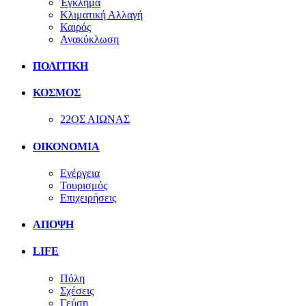
Έγκλημα
Κλιματική Αλλαγή
Καιρός
Ανακύκλωση
ΠΟΛΙΤΙΚΗ
ΚΟΣΜΟΣ
22ΟΣ ΑΙΩΝΑΣ
ΟΙΚΟΝΟΜΙΑ
Ενέργεια
Τουρισμός
Επιχειρήσεις
ΑΠΟΨΗ
LIFE
Πόλη
Σχέσεις
Γεύση