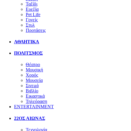
Ταξίδι
Ευεξία
Pet Life
Γονείς
Στυλ
Προτάσεις
ΑΘΛΗΤΙΚΑ
ΠΟΛΙΤΣΜΟΣ
Θέατρο
Μουσική
Χορός
Μουσεία
Σινεμά
Βιβλίο
Εικαστικά
Τηλεόραση
ENTERTAINMENT
22ΟΣ ΑΙΩΝΑΣ
Τεχνολογία