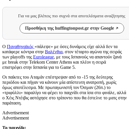
Για να μας βλέπεις πιο συχνά στα αποτελέσματα αναζήτησης
Προσθήκη της huffingtonpost.gr στην Google
Ο
Παναθηναϊκός
«πάλεψε» με όσες δυνάμεις είχε αλλά δεν τα
κατάφερε κόντρα στην
Βαλένθια
, στον τέταρτο αγώνα της σειράς
των playoffs της
Euroleague
, με τους Ισπανούς να απαντούν ξανά
με break στην Telekom Center Athens και πλέον η σειρά
επιστρέφει στην Ισπανία για το Game 5.
Οι παίκτες του Αταμάν επέστρεψαν από το -15 της δεύτερης
περιόδου και πήγαν να κάνουν μία απίστευτη ανατροπή, χωρίς
όμως αποτέλεσμα. Με πρωταγωνιστή τον Όσμαν (26π.) το
«τριφύλλι» παραλίγο να φέρει το παιχνίδι στα ίσα στο φινάλε, αλλά
ο Χέις Ντέιβις αστόχησε στο τρίποντο που θα έστελνε το ματς στην
παράταση.
Advertisement
Advertisement
Το παιχνίδι: