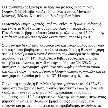
Ο Παναθηναϊκός ξεκίνησε το παιχνίδι με τους Γκραντ, Ναν,
Όσμαν, Χέιζ-Ντέιβις και Λεσόρ απέναντι στους Μοντέρο,
Μπαντιό, Τέιλορ, Κοστέλο και Σακό της Βαλένθια.
Ο Μοντέρο μπήκε «ζεστός» από το ξεκίνημα, έβαλε 10 πόντους
και έκανε το 6-14 για την ομάδα του. Από την άλλη μεριά, ο
Παναθηναϊκός βρήκε κάποιες λύσεις, μειώνοντας σε 15-20, με την
Βαλένθια να κλείνει το πρώτο δεκάλεπτο μπροστά (15-26).
Στο δεύτερο δεκάλεπτο, οι Χουάντσο και Τολιόπουλος ήρθαν από
τον πάγκο και βοήθησαν αρκετά στο σκορ, όμως η Βαλένθια χάρη
στους Πραντίγια και Μπαντιό έφτασαν την διαφορά σε διψήφια
απόσταση (22-34, 14′). Μάλιστα, ο Ρίβερς ευστόχησε από την
περιφέρεια, κάνοντας το +15 για την ομάδα του (24-39). Στην
συνέχεια, ο Ερναγκόμεζ χρεώθηκε από νωρίς με τέταρτο φάουλ
και κάθισε στον πάγκο, ωστόσο ο Όσμαν πάτησε το «γκάζι» και με
συνεχόμενα καλάθια μείωσε σε 37-44 πριν το ημίχρονο.
Στην τρίτη περίοδο, η Βαλένθια έφτασε γρήγορα στο +9 (37-46),
όμως στη συνέχεια ο Παναθηναϊκός εμφανίστηκε αλλαγμένος. Οι
«πράσινοι» ανέβασαν σημαντικά την απόδοσή τους και με
επιμέρους σκορ 12-2 ανέτρεψε εντελώς την κατάσταση, περνώντας
μπροστά (49-48). Η Βαλένθια βρήκε όμως δύο συνεχόμενα
τρίποντα και με σερί 6-0 ανέκτησε το προβάδισμα, ανεβαίνοντας