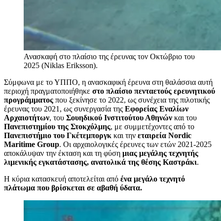
Ανασκαφή στο πλαίσιο της έρευνας τον Οκτώβριο του
2025 (Niklas Eriksson).
Σύμφωνα με το ΥΠΠΟ, η ανασκαφική έρευνα στη θαλάσσια αυτή
περιοχή πραγματοποιήθηκε
στο πλαίσιο πενταετούς ερευνητικού
προγράμματος
που ξεκίνησε το 2022, ως συνέχεια της πιλοτικής
έρευνας του 2021, ως συνεργασία της
Εφορείας Εναλίων
Αρχαιοτήτων
, του
Σουηδικού Ινστιτούτου Αθηνών
και του
Πανεπιστημίου της Στοκχόλμης
, με συμμετέχοντες από το
Πανεπιστήμιο του Γκέτεμποργκ
και την
εταιρεία Nordic
Maritime Group
. Οι αρχαιολογικές έρευνες των ετών 2021-2025
αποκάλυψαν την έκταση και τη φύση
μιας μεγάλης τεχνητής
λιμενικής εγκατάστασης, ανατολικά της θέσης Καστράκι
.
Η κύρια κατασκευή αποτελείται από
ένα μεγάλο τεχνητό
πλάτωμα που βρίσκεται σε αβαθή ύδατα.