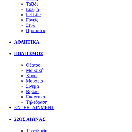
Ταξίδι
Ευεξία
Pet Life
Γονείς
Στυλ
Προτάσεις
ΑΘΛΗΤΙΚΑ
ΠΟΛΙΤΣΜΟΣ
Θέατρο
Μουσική
Χορός
Μουσεία
Σινεμά
Βιβλίο
Εικαστικά
Τηλεόραση
ENTERTAINMENT
22ΟΣ ΑΙΩΝΑΣ
Τεχνολογία