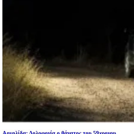
Αργολίδα: Δολοφονία ο θάνατος του 59χρονου