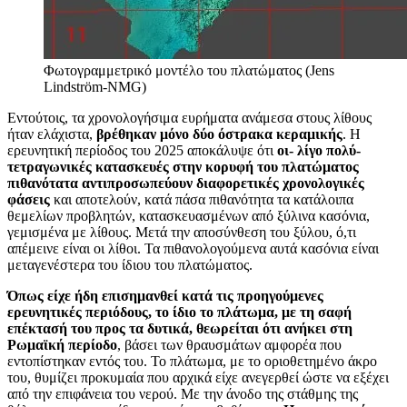
Φωτογραμμετρικό μοντέλο του πλατώματος (Jens
Lindström-NMG)
Εντούτοις, τα χρονολογήσιμα ευρήματα ανάμεσα στους λίθους
ήταν ελάχιστα,
βρέθηκαν μόνο δύο όστρακα κεραμικής
. Η
ερευνητική περίοδος του 2025 αποκάλυψε ότι
οι- λίγο πολύ-
τετραγωνικές κατασκευές στην κορυφή του πλατώματος
πιθανότατα αντιπροσωπεύουν διαφορετικές χρονολογικές
φάσεις
και αποτελούν, κατά πάσα πιθανότητα τα κατάλοιπα
θεμελίων προβλητών, κατασκευασμένων από ξύλινα κασόνια,
γεμισμένα με λίθους. Μετά την αποσύνθεση του ξύλου, ό,τι
απέμεινε είναι οι λίθοι. Τα πιθανολογούμενα αυτά κασόνια είναι
μεταγενέστερα του ίδιου του πλατώματος.
Όπως είχε ήδη επισημανθεί κατά τις προηγούμενες
ερευνητικές περιόδους, το ίδιο το πλάτωμα, με τη σαφή
επέκτασή του προς τα δυτικά, θεωρείται ότι ανήκει στη
Ρωμαϊκή περίοδο
, βάσει των θραυσμάτων αμφορέα που
εντοπίστηκαν εντός του. Το πλάτωμα, με το οριοθετημένο άκρο
του, θυμίζει προκυμαία που αρχικά είχε ανεγερθεί ώστε να εξέχει
από την επιφάνεια του νερού. Με την άνοδο της στάθμης της