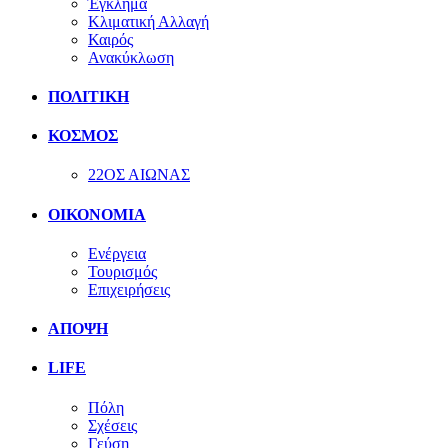
Έγκλημα
Κλιματική Αλλαγή
Καιρός
Ανακύκλωση
ΠΟΛΙΤΙΚΗ
ΚΟΣΜΟΣ
22ΟΣ ΑΙΩΝΑΣ
ΟΙΚΟΝΟΜΙΑ
Ενέργεια
Τουρισμός
Επιχειρήσεις
ΑΠΟΨΗ
LIFE
Πόλη
Σχέσεις
Γεύση