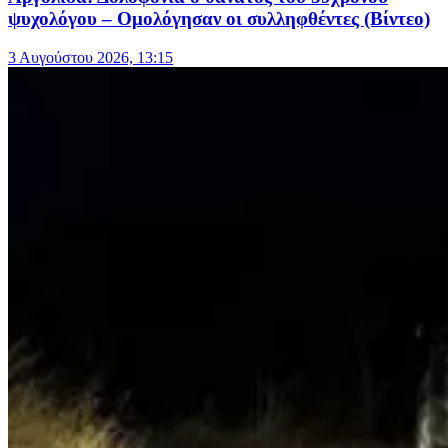
ψυχολόγου – Ομολόγησαν οι συλληφθέντες (Βίντεο)
3 Αυγούστου 2026, 13:15