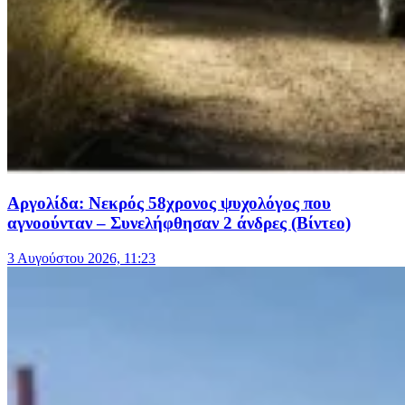
Αργολίδα: Νεκρός 58χρονος ψυχολόγος που
αγνοούνταν – Συνελήφθησαν 2 άνδρες (Βίντεο)
3 Αυγούστου 2026, 11:23