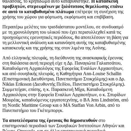
θάλασσας, το κρηπίδωμα αυτό καταβυθίστηκε.
Η κατασκευή
προβλητών, στερεωμένων με ξυλότυπους θεμελίωσης επάνω
σε αυτό το καταβυθισμένο πλάτωμα
επέτρεψε τη συνέχιση της
χρήσης του χώρου για φόρτωση, εκφόρτωση και επιβίβαση.
Περαιτέρω μελέτες του τρισδιάστατου μοντέλου, σε συνδυασμό
με τη χρονολόγηση του υλικού που έχει περισυλλεχθεί κατά τις
προηγούμενες ερευνητικές περιόδους, θα αποτελέσουν τη βάση για
τη μελλοντική ανάλυση και κατανόηση αυτής της καταβυθισμένης
κατασκευής και της χρήσης της στον λιμένα της Ασίνης.
Από ελληνικής πλευράς, τη διεύθυνση της ανασκαφικής έρευνας
στη θαλάσσια αυτή περιοχή είχε η Δρ. Παναγιώτα Γαλιατσάτου,
Καταδυόμενη Αρχαιολόγος της Εφορείας Εναλίων Αρχαιοτήτων,
και από σουηδικής πλευράς, η Καθηγήτρια Ann-Louise Schallin
(Επιστημονική Διευθύντρια, Πανεπιστήμιο Στοκχόλμης) και ο Δρ.
Niklas Eriksson (Διευθυντής Πεδίου, Πανεπιστήμιο Στοκχόλμης).
Συμμετείχαν, επίσης, η κ. Παρασκευή Μίχα, Καταδυόμενη
Αρχαιολόγος στην Εφορεία Εναλίων Αρχαιοτήτων, ο κ. Σπυρίδων
Μουρέας, καταδυόμενος εργατοτεχνίτης, ο BA Jens Lindström, από
τη Nordic Maritime Group και ο MA Staffan Von Arbin, από το
Πανεπιστήμιο του Γκέτεμποργκ.
Τα αποτελέσματα της έρευνας θα δημοσιευθούν
στο
επιστημονικό περιοδικό των Σουηδικών Ινστιτούτων Αθηνών και
Ρώμης, Opuscula, και σε άλλα επιστημονικά περιοδικά.