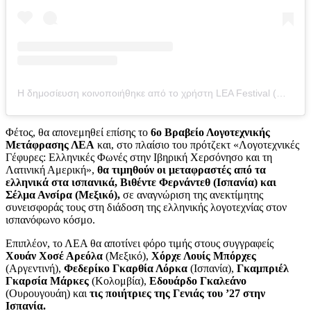
Η δημοσίευση κοινοποιήθηκε από το χρήστη LEA Festival (@lea.festival)
Φέτος, θα απονεμηθεί επίσης το
6ο Βραβείο Λογοτεχνικής
Μετάφρασης ΛΕΑ
και, στο πλαίσιο του πρότζεκτ «Λογοτεχνικές
Γέφυρες: Ελληνικές Φωνές στην Ιβηρική Χερσόνησο και τη
Λατινική Αμερική»,
θα τιμηθούν οι μεταφραστές από τα
ελληνικά στα ισπανικά, Βιθέντε Φερνάντεθ (Ισπανία) και
Σέλμα Ανσίρα (Μεξικό),
σε αναγνώριση της ανεκτίμητης
συνεισφοράς τους στη διάδοση της ελληνικής λογοτεχνίας στον
ισπανόφωνο κόσμο.
Επιπλέον, το ΛΕΑ θα αποτίνει φόρο τιμής στους συγγραφείς
Χουάν Χοσέ Αρεόλα
(Μεξικό),
Χόρχε Λουίς Μπόρχες
(Αργεντινή),
Φεδερίκο Γκαρθία Λόρκα
(Ισπανία),
Γκαμπριέλ
Γκαρσία Μάρκες
(Κολομβία),
Εδουάρδο Γκαλεάνο
(Ουρουγουάη) και
τις ποιήτριες της Γενιάς του ’27 στην
Ισπανία.