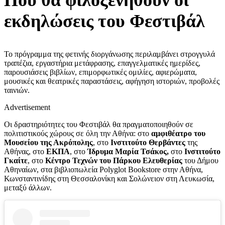
εκδηλώσεις του Φεστιβάλ
Το πρόγραμμα της φετινής διοργάνωσης περιλαμβάνει στρογγυλά
τραπέζια, εργαστήρια μετάφρασης, επαγγελματικές ημερίδες,
παρουσιάσεις βιβλίων, επιμορφωτικές ομιλίες, αφιερώματα,
μουσικές και θεατρικές παραστάσεις, αφήγηση ιστοριών, προβολές
ταινιών.
Advertisement
Οι δραστηριότητες του Φεστιβάλ θα πραγματοποιηθούν σε
πολιτιστικούς χώρους σε όλη την Αθήνα: στο
αμφιθέατρο του
Μουσείου της Ακρόπολης
, στο
Ινστιτούτο Θερβάντες
της
Αθήνας, στο
ΕΚΠΑ
, στο
Ίδρυμα Μαρία Τσάκος,
στο
Ινστιτούτο
Γκαίτε
, στο
Κέντρο Τεχνών του Πάρκου Ελευθερίας
του Δήμου
Αθηναίων, στα βιβλιοπωλεία Polyglot Bookstore στην Αθήνα,
Κωνσταντινίδης στη Θεσσαλονίκη και Σολώνειον στη Λευκωσία,
μεταξύ άλλων.