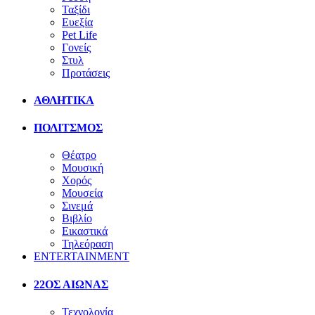
Ταξίδι
Ευεξία
Pet Life
Γονείς
Στυλ
Προτάσεις
ΑΘΛΗΤΙΚΑ
ΠΟΛΙΤΣΜΟΣ
Θέατρο
Μουσική
Χορός
Μουσεία
Σινεμά
Βιβλίο
Εικαστικά
Τηλεόραση
ENTERTAINMENT
22ΟΣ ΑΙΩΝΑΣ
Τεχνολογία