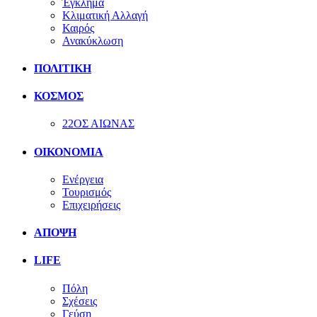
Έγκλημα
Κλιματική Αλλαγή
Καιρός
Ανακύκλωση
ΠΟΛΙΤΙΚΗ
ΚΟΣΜΟΣ
22ΟΣ ΑΙΩΝΑΣ
ΟΙΚΟΝΟΜΙΑ
Ενέργεια
Τουρισμός
Επιχειρήσεις
ΑΠΟΨΗ
LIFE
Πόλη
Σχέσεις
Γεύση