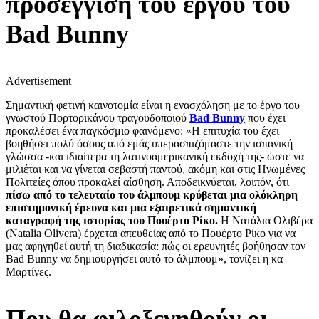
προσέγγιση του έργου του
Bad Bunny
Advertisement
Σημαντική φετινή καινοτομία είναι η ενασχόληση με το έργο του
γνωστού Πορτορικάνου τραγουδοποιού
Bad Bunny
που έχει
προκαλέσει ένα παγκόσμιο φαινόμενο: «Η επιτυχία του έχει
βοηθήσει πολύ όσους από εμάς υπερασπιζόμαστε την ισπανική
γλώσσα -και ιδιαίτερα τη λατινοαμερικανική εκδοχή της- ώστε να
μιλιέται και να γίνεται σεβαστή παντού, ακόμη και στις Ηνωμένες
Πολιτείες όπου προκαλεί αίσθηση. Αποδεικνύεται, λοιπόν, ότι
πίσω από το τελευταίο του άλμπουμ κρύβεται μια ολόκληρη
επιστημονική έρευνα και μια εξαιρετικά σημαντική
καταγραφή της ιστορίας του Πουέρτο Ρίκο.
Η Νατάλια Ολιβέρα
(Natalia Olivera) έρχεται απευθείας από το Πουέρτο Ρίκο για να
μας αφηγηθεί αυτή τη διαδικασία: πώς οι ερευνητές βοήθησαν τον
Bad Bunny να δημιουργήσει αυτό το άλμπουμ», τονίζει η κα
Μαρτίνες.
Που θα φιλοξενηθούν οι