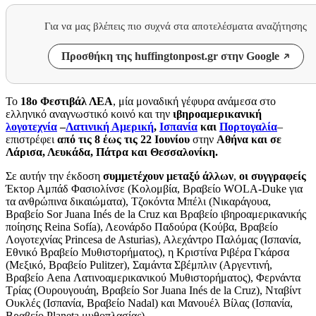
Για να μας βλέπεις πιο συχνά στα αποτελέσματα αναζήτησης
Προσθήκη της huffingtonpost.gr στην Google
Το
18ο Φεστιβάλ ΛΕΑ
, μία μοναδική γέφυρα ανάμεσα στο
ελληνικό αναγνωστικό κοινό και την
ιβηροαμερικανική
λογοτεχνία
–
Λατινική Αμερική
,
Ισπανία
και
Πορτογαλία
–
επιστρέφει
από τις 8 έως τις 22 Ιουνίου
στην
Αθήνα και σε
Λάρισα, Λευκάδα, Πάτρα και Θεσσαλονίκη.
Σε αυτήν την έκδοση
συμμετέχουν μεταξύ άλλων
,
οι συγγραφείς
Έκτορ Αμπάδ Φασιολίνσε (Κολομβία, Βραβείο WOLA-Duke για
τα ανθρώπινα δικαιώματα), Τζοκόντα Μπέλι (Νικαράγουα,
Βραβείο Sor Juana Inés de la Cruz και Βραβείο ιβηροαμερικανικής
ποίησης Reina Sofía), Λεονάρδο Παδούρα (Κούβα, Βραβείο
Λογοτεχνίας Princesa de Asturias), Αλεχάντρο Παλόμας (Ισπανία,
Εθνικό Βραβείο Μυθιστορήματος), η Κριστίνα Ριβέρα Γκάρσα
(Μεξικό, Βραβείο Pulitzer), Σαμάντα Σβέμπλιν (Αργεντινή,
Βραβείο Aena Λατινοαμερικανικού Μυθιστορήματος), Φερνάντα
Τρίας (Ουρουγουάη, Βραβείο Sor Juana Inés de la Cruz), Νταβίντ
Ουκλές (Ισπανία, Βραβείο Nadal) και Μανουέλ Βίλας (Ισπανία,
Βραβείο Planeta μυθοπλασίας).