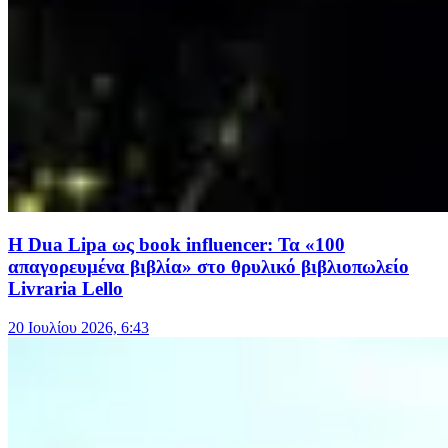
Η Dua Lipa ως book influencer: Τα «100
απαγορευμένα βιβλία» στο θρυλικό βιβλιοπωλείο
Livraria Lello
20 Ιουλίου 2026, 6:43