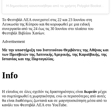
Η δημοσίευση κοινοποιήθηκε από το χρήστη Polyglot Bookstore (@polyglot_bookstore)
Το Φεστιβάλ ΛΕΑ συνεχιστεί στις 22 και 23 Ιουνίου στη
Λευκωσία της Κύπρου και θα κορυφωθεί με μια ειδική
συνεργασία από τις 24 έως τις 30 Ιουνίου στο πλαίσιο του
Φεστιβάλ Βιβλίου Χανίων.
Advertisement
Με την υποστήριξη του Ινστιτούτου Θερβάντες της Αθήνας και
των Πρεσβειών της Λατινικής Αμερικής, της Καραϊβικής, της
Ισπανίας και της Πορτογαλίας
.
Info
Η είσοδος σε όλες σχεδόν τις δραστηριότητες είναι
δωρεάν
μέχρι
να συμπληρωθεί η χωρητικότητα, ενώ οι περισσότερες από αυτές
θα είναι διαθέσιμες ζωντανά και σε μαγνητοσκόπηση μέσα από το
κανάλι του Φεστιβάλ ΛΕΑ στο YouTube.