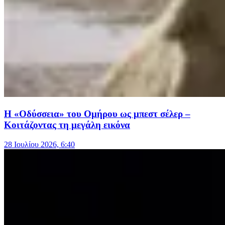
Η «Οδύσσεια» του Ομήρου ως μπεστ σέλερ –
Κοιτάζοντας τη μεγάλη εικόνα
28 Ιουλίου 2026, 6:40