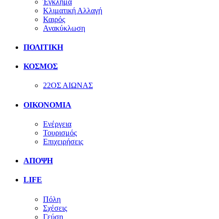
Έγκλημα
Κλιματική Αλλαγή
Καιρός
Ανακύκλωση
ΠΟΛΙΤΙΚΗ
ΚΟΣΜΟΣ
22ΟΣ ΑΙΩΝΑΣ
ΟΙΚΟΝΟΜΙΑ
Ενέργεια
Τουρισμός
Επιχειρήσεις
ΑΠΟΨΗ
LIFE
Πόλη
Σχέσεις
Γεύση