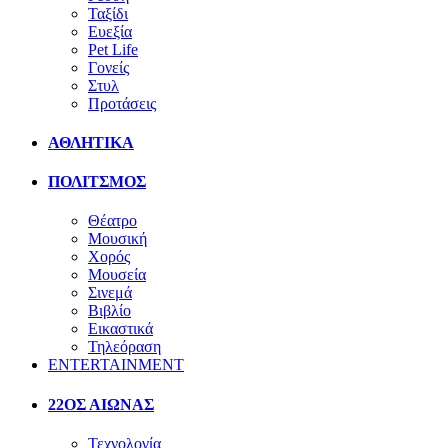
Ταξίδι
Ευεξία
Pet Life
Γονείς
Στυλ
Προτάσεις
ΑΘΛΗΤΙΚΑ
ΠΟΛΙΤΣΜΟΣ
Θέατρο
Μουσική
Χορός
Μουσεία
Σινεμά
Βιβλίο
Εικαστικά
Τηλεόραση
ENTERTAINMENT
22ΟΣ ΑΙΩΝΑΣ
Τεχνολογία