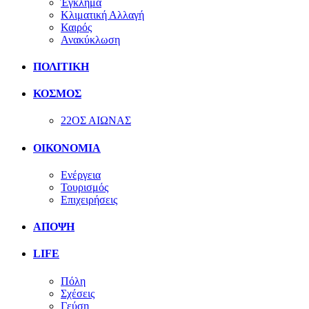
Έγκλημα
Κλιματική Αλλαγή
Καιρός
Ανακύκλωση
ΠΟΛΙΤΙΚΗ
ΚΟΣΜΟΣ
22ΟΣ ΑΙΩΝΑΣ
ΟΙΚΟΝΟΜΙΑ
Ενέργεια
Τουρισμός
Επιχειρήσεις
ΑΠΟΨΗ
LIFE
Πόλη
Σχέσεις
Γεύση