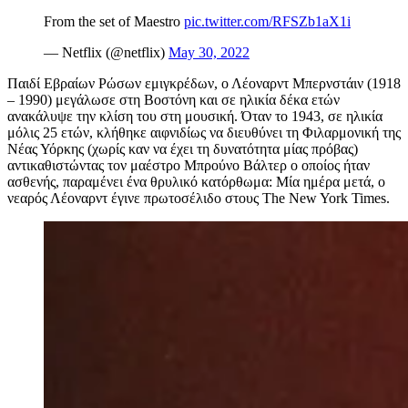
From the set of Maestro
pic.twitter.com/RFSZb1aX1i
— Netflix (@netflix)
May 30, 2022
Π
αιδ
ί Ε
βραίων Ρώσων εμι
γκρέδων, ο
Λέοναρντ Μπερνστάιν
(1918
– 1990) μεγάλωσε στη Βοστόνη και σε ηλικία δέκα ετών
ανακάλυψ
ε
την κλίση του στη μουσική.
Ό
ταν το 1943,
σε ηλικία
μόλις 25 ετών,
κλήθηκε
αιφνιδίως
να διευθύνει τη Φιλαρμονική της
Νέας Υόρκης
(χωρίς καν
να έχει τη δυνατότητα μίας
πρόβα
ς
)
αντικαθιστώντας τον μαέστρο Μπρούνο Βάλτερ ο οποίος ήταν
ασθενής, παραμένει
ένα
θρυλικό
κατόρθωμα
:
Μ
ία ημέρα μετά,
ο
νεαρός
Λέοναρντ
έγινε πρωτοσέλιδο στους The
New York Times.