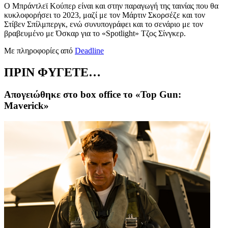
Ο Μπράντ
λεϊ Κούπερ είναι και στην
παραγωγή της
ταινίας
που θα
κυκλοφορήσει το 2023,
μαζί με τον Μάρτιν Σκορσέζε και τον
Στίβεν Σπίλμπεργκ, ενώ συνυπογράφει και το σενάριο με τον
βραβευμένο με Όσκαρ για το «Spotlight» Τζος Σίνγκερ.
Με πληροφορίες από
Deadline
ΠΡΙΝ ΦΥΓΕΤΕ…
Απογειώθηκε στο box office το «Top Gun:
Maverick»