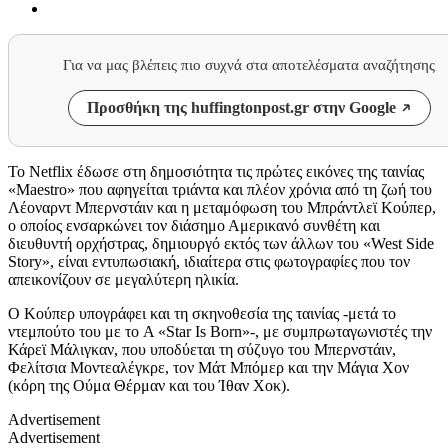
Για να μας βλέπεις πιο συχνά στα αποτελέσματα αναζήτησης
Προσθήκη της huffingtonpost.gr στην Google
Το
Netflix
έδωσε στη δημοσιότητα τις
πρώτες εικόνες της ταινίας
«
Maestro
»
που αφηγείται
τριάντα και πλέον χρόνια από τη
ζωή του
Λέοναρντ Μπερνστάιν
και η μεταμόφωση του
Μπράντλεϊ Κούπερ,
ο οποίος ενσαρκώνει τον διάσημο Αμερικανό συνθέτη και
διευθυντή ορχήστρας,
δημιουργό εκτός των άλλων του
«West Side
Story»
,
είναι εντυπωσιακή, ιδιαίτερα στις φωτογραφίες που τον
απεικονίζουν σε μεγαλύτερη ηλικία.
Ο
Κούπερ
υπογράφει και τη σκηνοθεσία της ταινίας -μετά το
ντεμπούτο του με το A «Star Is Born»-, με συμπρωταγωνιστές την
Κάρεϊ Μάλιγκαν, που υποδύεται τη σύζυγο του Μπερνστάιν,
Φελίτσια Μοντεαλέγκρε
,
τον Μάτ Μπόμερ και την Μάγια Χον
(κόρη της Ούμα Θέρμαν και του Ίθαν Χοκ).
Advertisement
Advertisement