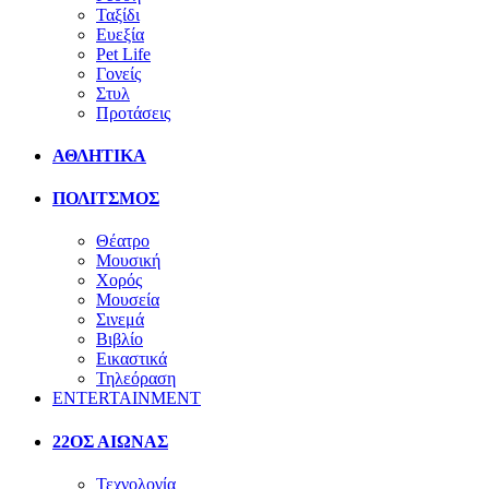
Ταξίδι
Ευεξία
Pet Life
Γονείς
Στυλ
Προτάσεις
ΑΘΛΗΤΙΚΑ
ΠΟΛΙΤΣΜΟΣ
Θέατρο
Μουσική
Χορός
Μουσεία
Σινεμά
Βιβλίο
Εικαστικά
Τηλεόραση
ENTERTAINMENT
22ΟΣ ΑΙΩΝΑΣ
Τεχνολογία