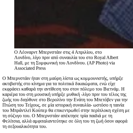
Ο Λέοναρντ Μπερνστάιν στις 4 Απριλίου, στο
Λονδίνο, λίγο πριν από συναυλία του στο Royal Albert
Hall, με τη Συμφωνική του Λονδίνου. (AP Photo)
via
Associated Press
Ο Μπερνστάιν ήταν στη μαύρη λίστα ως κομμουνιστής, υπήρξε
ακτιβιστής στο κίνημα για τα πολιτικά δικαιώματα, ενώ είχε
εκφράσει καθαρά την αντίθεση του
σ
τον πόλεμο του Βιετνάμ. Η
καριέρα του στη μουσική υπήρξε μυθική -λίγο πριν του τέλος της
ζωής του διηύθυνε στο Βερολίνο την Ενάτη του Μπετόβεν για την
Πτώση του Τείχους, σε μία ιστορική συναυλία- ωστόσο η ταινία
του Μπράντλεϊ Κούπερ θα επικεντρωθεί στην περίπλοκη σχέση με
τη σύζυγο του. Ο Μπερνστάιν απέκτησε τρία παιδιά με τη
Φελίτσια,
αλλά αμφιταλαντεύτηκε σε όλη του τη ζωή όσον αφορά
τη σεξουαλικότητα του.