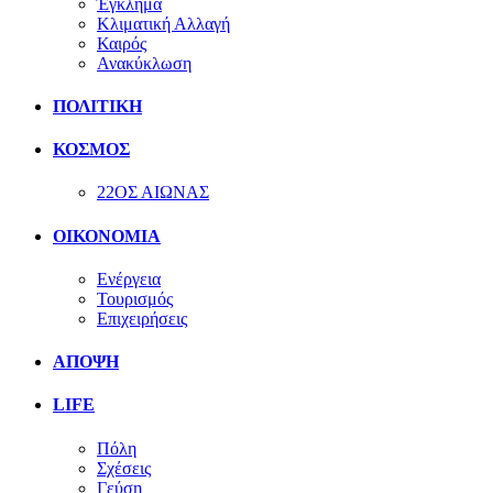
Έγκλημα
Κλιματική Αλλαγή
Καιρός
Ανακύκλωση
ΠΟΛΙΤΙΚΗ
ΚΟΣΜΟΣ
22ΟΣ ΑΙΩΝΑΣ
ΟΙΚΟΝΟΜΙΑ
Ενέργεια
Τουρισμός
Επιχειρήσεις
ΑΠΟΨΗ
LIFE
Πόλη
Σχέσεις
Γεύση