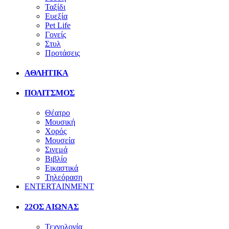
Ταξίδι
Ευεξία
Pet Life
Γονείς
Στυλ
Προτάσεις
ΑΘΛΗΤΙΚΑ
ΠΟΛΙΤΣΜΟΣ
Θέατρο
Μουσική
Χορός
Μουσεία
Σινεμά
Βιβλίο
Εικαστικά
Τηλεόραση
ENTERTAINMENT
22ΟΣ ΑΙΩΝΑΣ
Τεχνολογία