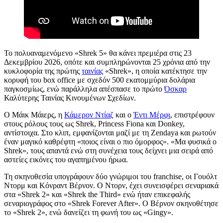
Το πολυαναμενόμενο «Shrek 5» θα κάνει πρεμιέρα στις 23
Δεκεμβρίου 2026, οπότε και συμπληρώνονται 25 χρόνια από την
κυκλοφορία της πρώτης
ταινίας
«Shrek», η οποία κατέκτησε την
κορυφή του box office με σχεδόν 500 εκατομμύρια δολάρια
παγκοσμίως, ενώ παράλληλα απέσπασε το πρώτο
Όσκαρ
Καλύτερης Ταινίας Κινουμένων Σχεδίων.
Ο Μάικ Μάιερς, η
Κάμερον Ντίαζ
και ο
Έντι Μέρφι
, επιστρέφουν
στους ρόλους τους ως Shrek, Princess Fiona και Donkey,
αντίστοιχα. Στο κλιπ, εμφανίζονται μαζί με τη Zendaya και ρωτούν
έναν μαγικό καθρέφτη «ποιος είναι ο πιο όμορφος». «Μα φυσικά ο
Shrek», τους απαντά ενώ στη συνέχεια τους δείχνει μια σειρά από
αστείες εικόνες του αγαπημένου ήρωα.
Τη σκηνοθεσία υπογράφουν δύο γνώριμοι του franchise, οι Γουόλτ
Ντορμ και Κόνραντ Βέρνον. Ο Ντορν, έχει συνεισφέρει σεναριακά
στα «Shrek 2» και «Shrek the Third» ενώ ήταν επικεφαλής
σεναριογράφος στο «Shrek Forever After». Ο Βέρνον σκηνοθέτησε
το «Shrek 2», ενώ δανείζει τη φωνή του ως «Gingy».