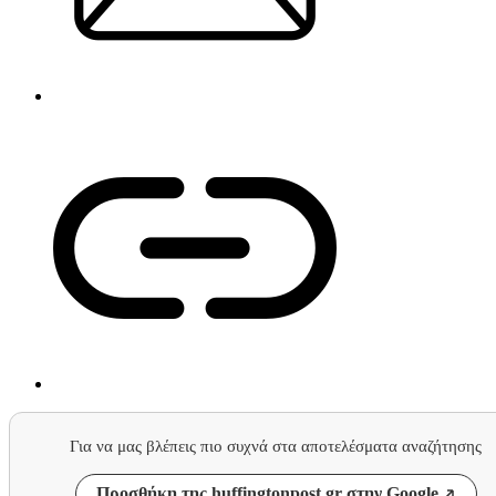
Για να μας βλέπεις πιο συχνά στα αποτελέσματα αναζήτησης
Προσθήκη της huffingtonpost.gr στην Google