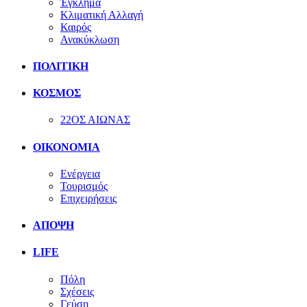
Έγκλημα
Κλιματική Αλλαγή
Καιρός
Ανακύκλωση
ΠΟΛΙΤΙΚΗ
ΚΟΣΜΟΣ
22ΟΣ ΑΙΩΝΑΣ
ΟΙΚΟΝΟΜΙΑ
Ενέργεια
Τουρισμός
Επιχειρήσεις
ΑΠΟΨΗ
LIFE
Πόλη
Σχέσεις
Γεύση