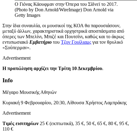
Ο Γιόνας Κάουφμαν στην Όπερα του Σίδνεϊ το 2017.
(Photo by Don Arnold/WireImage)
Don Arnold via
Getty Images
Στην ίδια συναυλία, οι μουσικοί της ΚΟΑ θα παρουσιάσουν,
μεταξύ άλλων, χαρακτηριστικά ορχηστρικά αποσπάσματα από
όπερες των Μπελίνι, Μπιζέ και Πουτσίνι, καθώς και το άκρως
εντυπωσιακό
Εμβατήριο
του
Τζον Γουίλιαμς
για τον θρυλικό
«Σούπερμαν».
Advertisement
Η προπώληση αρχίζει την Τρίτη 10 Δεκεμβρίου
.
Info
Μέγαρο Μουσικής Αθηνών
Κυριακή 9 Φεβρουαρίου, 20:30, Αίθουσα Χρήστος Λαμπράκης
Advertisement
Τιμές εισιτηρίων
25 € (εκπτωτικά), 35 €, 50 €, 65 €, 80 €, 95 €,
110 €