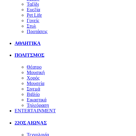
Ταξίδι
Ευεξία
Pet Life
Γονείς
Στυλ
Προτάσεις
ΑΘΛΗΤΙΚΑ
ΠΟΛΙΤΣΜΟΣ
Θέατρο
Μουσική
Χορός
Μουσεία
Σινεμά
Βιβλίο
Εικαστικά
Τηλεόραση
ENTERTAINMENT
22ΟΣ ΑΙΩΝΑΣ
Τεχνολογία