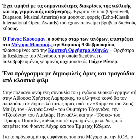
Έχει τιμηθεί με τις σημαντικότερες διακρίσεις της γαλλικής
και της γερμανικής κυβέρνησης
. Έγκριτα έντυπα (Opernwelt,
Diapason, Musical America) και μουσικοί φορείς (Echo-Klassik,
International Opera Awards) τού έχουν απονείμει βραβεία διεθνούς
κύρους.
Ο
Γιόνας Κάουφμαν
, o σούπερ σταρ των τενόρων, επιστρέφει
στο
Μέγαρο Μουσικής
την Κυριακή 9 Φεβρουαρίου
,
πλαισιωμένος από την
Κρατική Ορχήστρα Αθηνών
– Ορχήστρα
in Residence του Μεγάρου, την οποία διευθύνει ο
πολυβραβευμένος γερμανός αρχιμουσικός
Γιόχεν Ρίντερ
.
Ένα πρόγραμμα με δημοφιλείς άριες και τραγούδια
από κλασικά φιλμ
Στην πολυαναμενόμενη συναυλία του μεγάλου λυρικού ερμηνευτή
στην Αίθουσα Χρήστος Λαμπράκης, το ελληνικό κοινό θα τον
απολαύσει σε δημοφιλέστατες άριες από την «Κάρμεν» του Ζορζ
Μπιζέ, τον «Αντρέα Σενιέ» του Ουμπέρτο Τζορντάνο, την
«Τζοκόντα» του Αμιλκάρε Πονκιέλλι και την «Τόσκα» του
Τζάκομο Πουτσίνι, καθώς και σε αγαπημένες μελωδίες από
οπερέτες του Φραντς Λέχαρ και του Έμμεριχ Κάλμαν.
Για το πρόγραμμά της εμφάνισής του στο Μέγαρο με την ΚΟΑ, ο