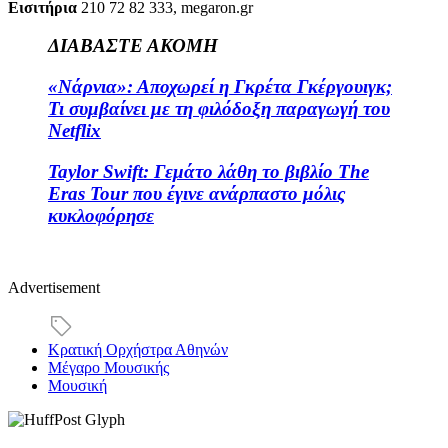
Eισιτήρια
210 72 82 333, megaron.gr
ΔΙΑΒΑΣΤΕ ΑΚΟΜΗ
«Νάρνια»: Αποχωρεί η Γκρέτα Γκέργουιγκ;
Τι συμβαίνει με τη φιλόδοξη παραγωγή του
Netflix
Taylor Swift: Γεμάτο λάθη το βιβλίο The
Eras Tour που έγινε ανάρπαστο μόλις
κυκλοφόρησε
Advertisement
Κρατική Ορχήστρα Αθηνών
Μέγαρο Μουσικής
Μουσική