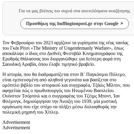
Για να μας βλέπεις πιο συχνά στα αποτελέσματα αναζήτησης
Προσθήκη της huffingtonpost.gr στην Google
Τον Φεβρουάριο του 2023 αρχίζουν τα γυρίσματα της νέας ταινίας
του Γκάι Ρίτσι «The Ministry of Ungentlemanly Warfare», όπως
αποκάλυψε ο ίδιος στο Διεθνές Φεστιβάλ Κινηματογράφου της
Ερυθράς Θάλασσας που διοργανώθηκε για δεύτερη φορά στη
Σαουδική Αραβία, όπου έλαβε τιμητικό βραβείο.
Η ιστορία, που θα διαδραματίζεται στον Β΄ Παγκόσμιο Πόλεμο,
είναι εμπνευσμένη από αληθινά γεγονότα και βασίζεται στο
ομότιτλο βιβλίο του ιστορικού και συγγραφέα, Τζάιλς Μίλτον, που
αφηγείται πώς ο πρωθυπουργός του Ηνωμένου Βασιλείου
Ουίνστον Τσόρτσιλ και ο συγγραφέας του Τζέιμς Μποντ, Ίαν
Φλέμινγκ, δημιούργησαν την Άνοιξη του 1939, μία μυστική
οργάνωση που είχε στόχο να πλήξει μέσω δολιοφθοράς την
πολεμική μηχανή του Χίτλερ.
Advertisement
Advertisement