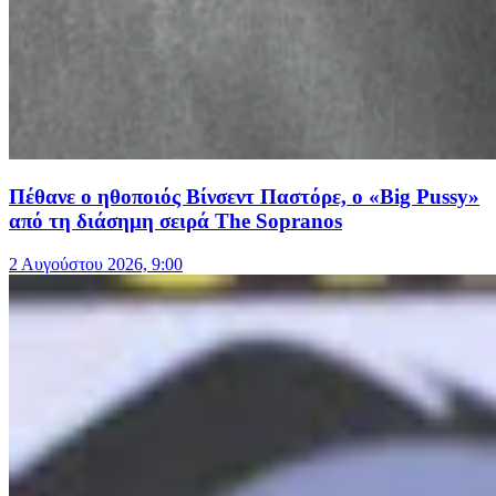
Πέθανε ο ηθοποιός Βίνσεντ Παστόρε, ο «Big Pussy»
από τη διάσημη σειρά The Sopranos
2 Αυγούστου 2026, 9:00