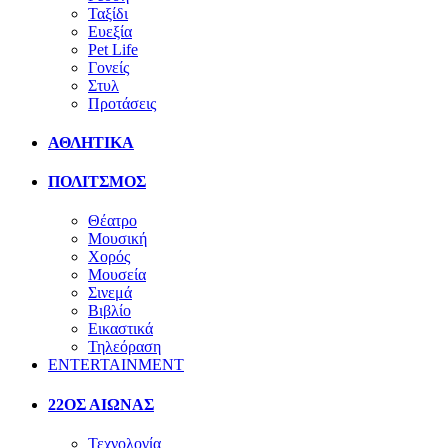
Ταξίδι
Ευεξία
Pet Life
Γονείς
Στυλ
Προτάσεις
ΑΘΛΗΤΙΚΑ
ΠΟΛΙΤΣΜΟΣ
Θέατρο
Μουσική
Χορός
Μουσεία
Σινεμά
Βιβλίο
Εικαστικά
Τηλεόραση
ENTERTAINMENT
22ΟΣ ΑΙΩΝΑΣ
Τεχνολογία