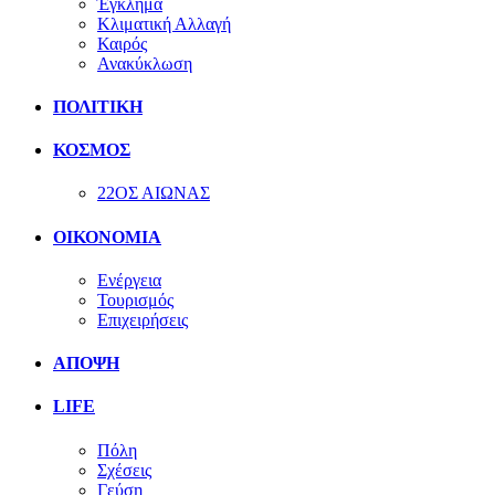
Έγκλημα
Κλιματική Αλλαγή
Καιρός
Ανακύκλωση
ΠΟΛΙΤΙΚΗ
ΚΟΣΜΟΣ
22ΟΣ ΑΙΩΝΑΣ
ΟΙΚΟΝΟΜΙΑ
Ενέργεια
Τουρισμός
Επιχειρήσεις
ΑΠΟΨΗ
LIFE
Πόλη
Σχέσεις
Γεύση