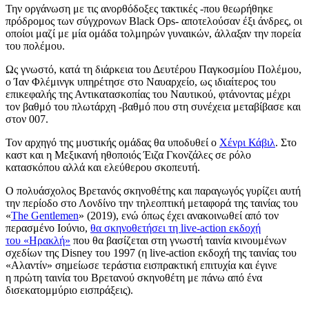
Την οργάνωση με τις ανορθόδοξες τακτικές -που θεωρήθηκε
πρόδρομος των σύγχρονων Black Ops- αποτελούσαν έξι άνδρες, οι
οποίοι μαζί με μία ομάδα τολμηρών γυναικών, άλλαξαν την πορεία
του πολέμου.
Ως γνωστό, κατά τη διάρκεια του Δευτέρου Παγκοσμίου Πολέμου,
ο Ίαν Φλέμινγκ υπηρέτησε στο Ναυαρχείο, ως ιδιαίτερος του
επικεφαλής της Αντικατασκοπίας του Ναυτικού, φτάνοντας μέχρι
τον βαθμό του πλωτάρχη -βαθμό που στη συνέχεια μεταβίβασε και
στον 007.
Τον αρχηγό της μυστικής ομάδας θα υποδυθεί ο
Χένρι Κάβιλ
. Στο
καστ και η Μεξικανή ηθοποιός Έιζα Γκονζάλες σε ρόλο
κατασκόπου αλλά και ελεύθερου σκοπευτή.
Ο πολυάσχολος Βρετανός σκηνοθέτης και παραγωγός γυρίζει αυτή
την περίοδο στο Λονδίνο την τηλεοπτική μεταφορά της ταινίας του
«
The Gentlemen
» (2019), ενώ όπως έχει ανακοινωθεί από τον
περασμένο Ιούνιο,
θα σκηνοθετήσει τη live-action εκδοχή
του «Ηρακλή»
που θα βασίζεται στη γνωστή ταινία κινουμένων
σχεδίων της Disney του 1997 (η live-action εκδοχή της ταινίας του
«Αλαντίν» σημείωσε τεράστια εισπρακτική επιτυχία και έγινε
η πρώτη ταινία του Βρετανού σκηνοθέτη με πάνω από ένα
δισεκατομμύριο εισπράξεις).