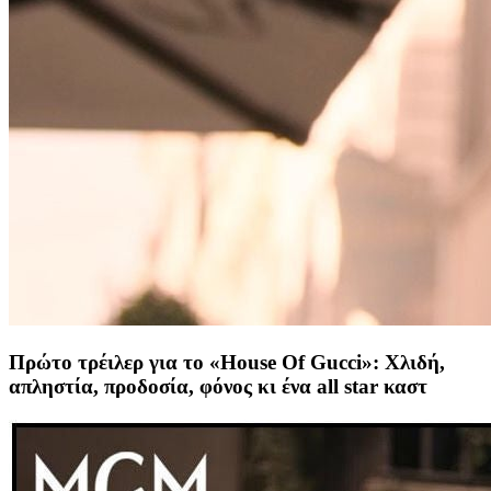
Πρώτο τρέιλερ για το «House Of Gucci»: Χλιδή,
απληστία, προδοσία, φόνος κι ένα all star καστ