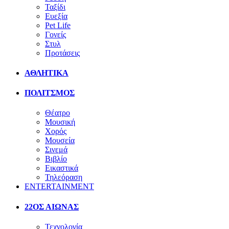
Ταξίδι
Ευεξία
Pet Life
Γονείς
Στυλ
Προτάσεις
ΑΘΛΗΤΙΚΑ
ΠΟΛΙΤΣΜΟΣ
Θέατρο
Μουσική
Χορός
Μουσεία
Σινεμά
Βιβλίο
Εικαστικά
Τηλεόραση
ENTERTAINMENT
22ΟΣ ΑΙΩΝΑΣ
Τεχνολογία