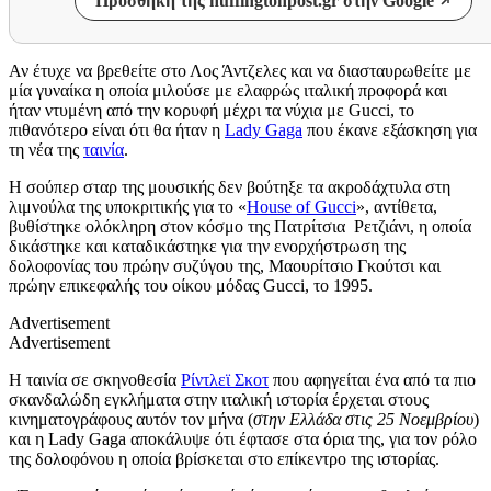
Προσθήκη της huffingtonpost.gr στην Google
Αν έτυχε να βρεθείτε
στο Λος Άντζελες
και να διασταυρωθείτε με
μία γυναίκα
η οποία
μιλούσε με
ελαφρώς ιταλική προφορά και
ήταν ντυμένη
από τ
ην κορυφή
μέχρι τα νύχια
με
Gucci, το
πιθανότερο είναι ότι
θα ήταν
η
Lady Gaga
που έκανε
εξάσκηση
για
τη νέα της
ταινία
.
Η σούπερ σταρ της μουσικής δεν βούτηξε
τα ακροδάχτυλα
στη
λιμνούλα της υποκριτικής για το «
House of Gucci
»,
α
ντίθετα,
βυθίστηκε ολόκληρη
στον κόσμο της Πατρίτσια Ρετζιάνι, η οποία
δικάστηκε και καταδικάστηκε για
την
ενορχήστρωση της
δολοφονίας του πρώην συζύγου της, Μαουρίτσιο Γκούτσι
και
πρώην επικεφαλής του οίκου μόδας Gucci, το 1995.
Advertisement
Advertisement
Η ταινία σε σκηνοθεσία
Ρίντλεϊ Σκοτ
που
αφηγείται
ένα από τα πιο
σκανδαλώδη εγκλήματα στην ιταλική ιστορία έρχεται στους
κινηματογράφους αυτόν τον μήνα
(
στην Ελλάδα στις 25 Νοεμβρίου
)
και η
Lady Gaga
αποκάλυψε ότι έφτασε στα όρια της,
για τον ρόλο
της δολοφόνου η οποία βρίσκεται
στο
επίκεντρο
της ιστορίας.