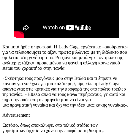
Και μετά ήρθε η προφορά. Η
Lady
Gaga εργάστηκε «ακούραστα»
για να τελειοποιήσει
το αξάν
,
πρώτα μιλώντας με
τη διάλεκτο που
ομιλείται στη γενέτειρα της Ρετζιάνι
και μετά
«με τον τρόπο
της
ανώτερης τάξης»,
προκειμένου να φανεί η
αλλαγή κοινωνικού
status του χαρακτήρα στην ταινία.
«Σκέφτηκα τους προγόνους μου στην Ιταλία και τι έπρεπε να
κάνουν για να έχω εγώ μια καλύτερη ζωή», είπε η Lady Gaga
απαντώντας στις κριτικές για την προφορά της στο πρώτο τρέιλερ
της ταινίας. «Ήθελα απλα να τους κάνω περήφανους, γι’ αυτό και
πήρα την απόφαση η ερμηνεία μου να είναι για
μια πραγματική γυναίκα και όχι για την ιδέα μιας κακής γυναίκας».
Advertisement
Ωστόσο, όπως αποκάλυψε, στο τελικό στάδιο των
γυρισμάτων άρχισε να χάνει την επαφή με τη δική της