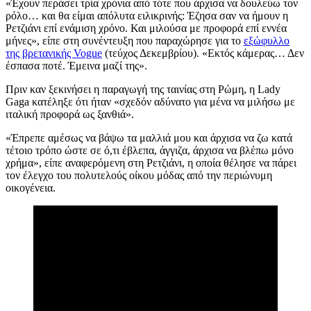
«Έχουν περάσει τρία χρόνια από τότε που άρχισα να δουλεύω
τον
ρόλο
… και θα είμαι απόλυτα ειλικρινής: Έζησα
σαν
να ήμουν η
Ρετζιάνι
επί
ενάμιση χρόνο. Και
μιλούσα
με προφορά
επί
εννέα
μήνες», είπε στ
η συνέντευξη που παραχώρησε για το
εξώφυλλο
της βρετανικής Vogue
(τεύχος Δεκεμβρίου)
. «Εκτός κάμερας… Δεν
έσπασα ποτέ. Έμεινα μαζί της».
Πριν καν ξεκινήσει η παραγωγή της ταινίας στη Ρώμη, η
Lady
Gaga
κατέληξε
ότι ήταν «σχεδόν αδύνατο για μένα να μιλήσω με
ιταλική
προφορά
ως
ξανθιά».
«Έπρεπε αμέσως να βάψω τα μαλλιά μου και άρχισα να ζω
κατά
τέτοιο τρόπο
ώστε
σε ό,τι έβλεπα, άγγιζα, άρχισα να
βλέπω μόνο
χρήμα», είπε
αναφερόμενη στη Ρετζιάνι,
η οποία θέλησε
να πάρει
τον έλεγχο του πολυτελούς οίκου μόδας από την
περιώνυμη
οικογένεια.