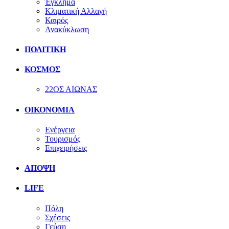
Έγκλημα
Κλιματική Αλλαγή
Καιρός
Ανακύκλωση
ΠΟΛΙΤΙΚΗ
ΚΟΣΜΟΣ
22ΟΣ ΑΙΩΝΑΣ
ΟΙΚΟΝΟΜΙΑ
Ενέργεια
Τουρισμός
Επιχειρήσεις
ΑΠΟΨΗ
LIFE
Πόλη
Σχέσεις
Γεύση