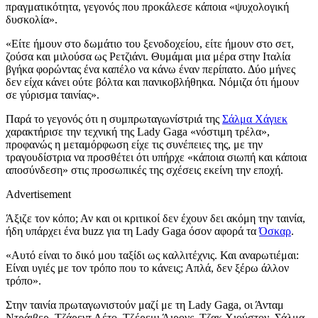
πραγματικότητα, γεγονός που προκάλεσε κάποια «ψυχολογική
δυσκολία».
«Είτε ήμουν στο δωμάτιο του ξενοδοχείου, είτε ήμουν στο σετ,
ζούσα και μιλούσα ως Ρετζιάνι. Θυμάμαι μια μέρα στην Ιταλία
βγήκα φορώντας ένα καπέλο να κάνω έναν περίπατο. Δύο μήνες
δεν είχα κάνει ούτε βόλτα και πανικοβλήθηκα. Νόμιζα ότι ήμουν
σε γύρισμα ταινίας».
Παρά το γεγονός ότι η συμπρωταγωνίστριά της
Σάλμα Χάγιεκ
χαρακτήρισε την τεχνική της Lady Gaga «νόστιμη τρέλα»,
προφανώς η μεταμόρφωση είχε τις συνέπειες της, με την
τραγουδίστρια να προσθέτει ότι υπήρχε «κάποια σιωπή και κάποια
αποσύνδεση» στις προσωπικές της σχέσεις εκείνη την εποχή.
Advertisement
Άξιζε τον κόπο; Αν και οι κριτικοί δεν έχουν δει ακόμη την ταινία,
ήδη υπάρχει ένα buzz για τη Lady Gaga όσον αφορά τα
Όσκαρ
.
«Αυτό είναι το δικό μου ταξίδι ως καλλιτέχνις. Και αναρωτιέμαι:
Είναι υγιές με τον τρόπο που το κάνεις; Απλά, δεν ξέρω άλλον
τρόπο».
Στην ταινία πρωταγωνιστούν μαζί με τη Lady Gaga, οι Άνταμ
Ντράιβερ, Τζάρεντ Λέτο, Τζέρεμι Άιρονς, Τζακ Χιούστον, Σάλμα