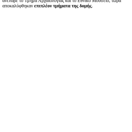
ανέλαβε το Τμήμα Αρχαιολογίας και το Εθνικό Μουσείο, τώρα
αποκαλύφθηκαν
επιπλέον τμήματα της δομής
.