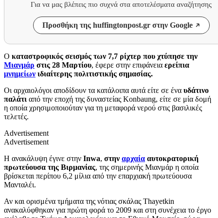
Για να μας βλέπεις πιο συχνά στα αποτελέσματα αναζήτησης
Προσθήκη της huffingtonpost.gr στην Google
Ο
καταστροφικός σεισμός των 7,7 ρίχτερ που χτύπησε την
Μιανμάρ
στις 28 Μαρτίου
, έφερε στην επιφάνεια
ερείπια
μνημείων
ιδιαίτερης πολιτιστικής σημασίας.
Οι αρχαιολόγοι αποδίδουν τα κατάλοιπα αυτά είτε σε ένα
υδάτινο
παλάτι
από την εποχή της δυναστείας Konbaung, είτε σε μία δομή
η οποία χρησιμοποιούταν για τη μεταφορά νερού στις βασιλικές
τελετές.
Advertisement
Advertisement
Η ανακάλυψη έγινε στην
Inwa
,
στην
αρχαία
αυτοκρατορική
πρωτεύουσα της Βιρμανίας
, της σημερινής Μιανμάρ η οποία
βρίσκεται περίπου 6,2 μίλια από την επαρχιακή πρωτεύουσα
Μανταλέι.
Αν και ορισμένα τμήματα της νότιας σκάλας Thayetkin
ανακαλύφθηκαν για πρώτη φορά το 2009 και στη συνέχεια το έργο