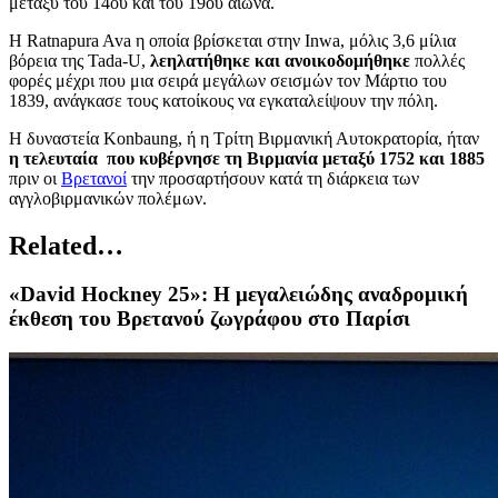
μεταξύ του 14ου και του 19ου αιώνα.
Η Ratnapura Ava η οποία βρίσκεται στην Inwa, μόλις 3,6 μίλια
βόρεια της Tada-U,
λεηλατήθηκε και ανοικοδομήθηκε
πολλές
φορές μέχρι που μια σειρά μεγάλων σεισμών τον Μάρτιο του
1839, ανάγκασε τους κατοίκους να εγκαταλείψουν την πόλη.
Η δυναστεία Konbaung, ή η Τρίτη Βιρμανική Αυτοκρατορία, ήταν
η τελευταία που κυβέρνησε τη Βιρμανία μεταξύ 1752 και 1885
πριν οι
Βρετανοί
την προσαρτήσουν κατά τη διάρκεια των
αγγλοβιρμανικών πολέμων.
Related…
«David Hockney 25»: Η μεγαλειώδης αναδρομική
έκθεση του Βρετανού ζωγράφου στο Παρίσι