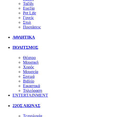
Ταξίδι
Ευεξία
Pet Life
Γονείς
Στυλ
Προτάσεις
ΑΘΛΗΤΙΚΑ
ΠΟΛΙΤΣΜΟΣ
Θέατρο
Μουσική
Χορός
Μουσεία
Σινεμά
Βιβλίο
Εικαστικά
Τηλεόραση
ENTERTAINMENT
22ΟΣ ΑΙΩΝΑΣ
Τεχνολογία