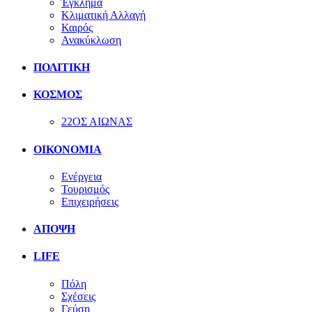
Έγκλημα
Κλιματική Αλλαγή
Καιρός
Ανακύκλωση
ΠΟΛΙΤΙΚΗ
ΚΟΣΜΟΣ
22ΟΣ ΑΙΩΝΑΣ
ΟΙΚΟΝΟΜΙΑ
Ενέργεια
Τουρισμός
Επιχειρήσεις
ΑΠΟΨΗ
LIFE
Πόλη
Σχέσεις
Γεύση