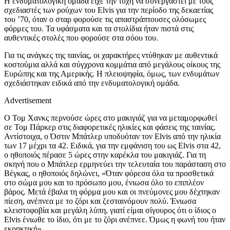
Η ενδυματολογική ομάδα είχε την τύχη να συνεργαστεί με τους
σχεδιαστές των ρούχων του Elvis για την περίοδο της δεκαετίας
του ’70, όταν ο σταρ φορούσε τις απαστράπτουσες ολόσωμες
φόρμες του. Τα υφάσματα και τα στολίδια ήταν πιστά στις
αυθεντικές στολές που φορούσε στα σόου του.
Για τις ανάγκες της ταινίας, οι χαρακτήρες ντύθηκαν με αυθεντικά
κοστούμια αλλά και σύγχρονα κομμάτια από μεγάλους οίκους της
Ευρώπης και της Αμερικής. Η πλειοψηφία, όμως, των ενδυμάτων
σχεδιάστηκαν ειδικά από την ενδυματολογική ομάδα.
Advertisement
Ο Τομ Χανκς περνούσε ώρες στο μακιγιάζ για να μεταμορφωθεί
σε Τομ Πάρκερ στις διαφορετικές ηλικίες και φάσεις της ταινίας.
Αντίστοιχα, ο Όστιν Μπάτλερ υποδυόταν τον Elvis από την ηλικία
των 17 μέχρι τα 42. Ειδικά, για την εμφάνιση του ως Elvis στα 42,
ο ηθοποιός πέρασε 5 ώρες στην καρέκλα του μακιγιάζ. Για τη
σκηνή που ο Μπάτλερ ερμηνεύει την τελευταία του παράσταση στο
Βέγκας, ο ηθοποιός δηλώνει, «Όταν φόρεσα όλα τα προσθετικά
στο σώμα μου και το πρόσωπο μου, ένιωσα όλο το επιπλέον
βάρος. Μετά έβαλα τη φόρμα μου και οι πνεύμονες μου δέχτηκαν
πίεση, ανέπνεα με το ζόρι και ζεσταινόμουν πολύ. Ένιωσα
κλειστοφοβία και μεγάλη λύπη, γιατί είμαι σίγουρος ότι ο ίδιος ο
Elvis ένιωθε το ίδιο, ότι με το ζόρι ανέπνεε. Όμως η φωνή του ήταν
εκρηκτική».