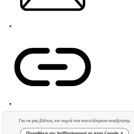
Για να μας βλέπεις πιο συχνά στα αποτελέσματα αναζήτησης
Προσθήκη της huffingtonpost.gr στην Google