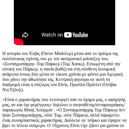
Η ιστορία του
Έλβις
(Όστιν Μπάτλερ) μέσα από το πρίσμα της
πολύπλοκης σχέσης του με τον αινιγματικό μάνατζερ του,
«Συνταγματάρχη» Τομ Πάρκερ (Τομ Χανκς). Ειπωμένη από την
οπτική του Πάρκερ, η ταινία βυθίζεται στη σύνθετη δυναμική
ανάμεσα στους δύο μέσα σε
είκοσι
χρόνια με φόντο μια Αμερική
που χάνει την αθωότητα της. Κεντρική φιγούρα σε αυτή τη
διαδρομή είναι η σύζυγος του Elvis,
Πρισίλα Πρίσλεϊ
(Ολίβια
ΝτεΤζόνζι).
«Είναι ο χαρακτήρας που λειτουργεί σαν το όχημα μας, ο αφηγητής
μας, αν και όχι φερέγγυος» δηλώνει ο σκηνοθέτης/σεναριογράφος/
παραγωγός Μπαζ Λούρμαν . «Ο Συνταγματάρχης Τομ Πάρκερ δεν
ήταν Συνταγματάρχης, ούτε Τομ, ούτε Πάρκερ, αλλά παραμένει
ένας συναρπαστικός χαρακτήρας. Δούλευε σε τσίρκο και έψαχνε να
βρει το τέλειο νούμερο. Ο 19χρονος Elvis είχε ζήσει για χρόνια σε