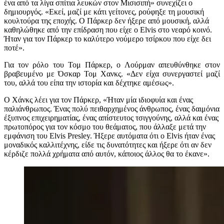
ένα από τα λίγα σπίτια λευκών στον Μισισιπή» συνεχίζει ο
δημιουργός. «Εκεί, μαζί με κάτι γείτονες, ρούφηξε τη μουσική
κουλτούρα της εποχής. Ο Πάρκερ δεν ήξερε από μουσική, αλλά
καθηλώθηκε από την επίδραση που είχε ο Elvis στο νεαρό κοινό.
Ήταν για τον Πάρκερ το καλύτερο νούμερο τσίρκου που είχε δει
ποτέ».
Για τον ρόλο του Τομ Πάρκερ, ο Λούρμαν απευθύνθηκε στον
βραβευμένο με Όσκαρ Τομ Χανκς. «Δεν είχα συνεργαστεί μαζί
του, αλλά του είπα την ιστορία και δέχτηκε αμέσως».
Ο Χάνκς λέει για τον Πάρκερ, «Ήταν μία ιδιοφυία και ένας
παλιάνθρωπος. Ένας πολύ πειθαρχημένος άνθρωπος, ένας δαιμόνια
έξυπνος επιχειρηματίας, ένας απίστευτος τσιγγούνης, αλλά και ένας
πρωτοπόρος για τον κόσμο του θεάματος, που άλλαξε μετά την
εμφάνιση του Elvis Presley. Ήξερε αυτόματα ότι ο Elvis ήταν ένας
μοναδικός καλλιτέχνης, είδε τις δυνατότητες και ήξερε ότι αν δεν
κέρδιζε πολλά χρήματα από αυτόν, κάποιος άλλος θα το έκανε».