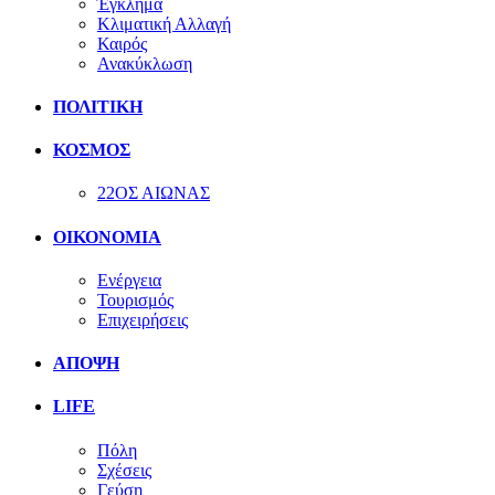
Έγκλημα
Κλιματική Αλλαγή
Καιρός
Ανακύκλωση
ΠΟΛΙΤΙΚΗ
ΚΟΣΜΟΣ
22ΟΣ ΑΙΩΝΑΣ
ΟΙΚΟΝΟΜΙΑ
Ενέργεια
Τουρισμός
Επιχειρήσεις
ΑΠΟΨΗ
LIFE
Πόλη
Σχέσεις
Γεύση