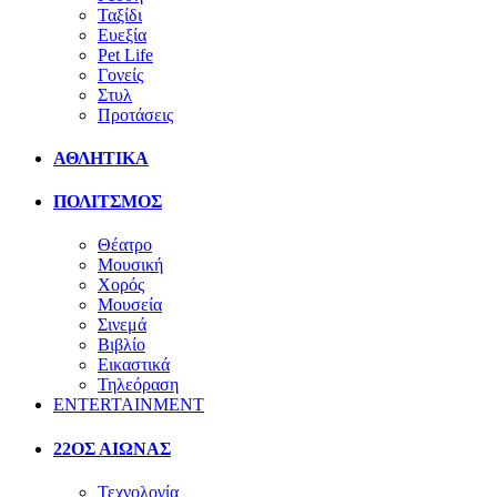
Ταξίδι
Ευεξία
Pet Life
Γονείς
Στυλ
Προτάσεις
ΑΘΛΗΤΙΚΑ
ΠΟΛΙΤΣΜΟΣ
Θέατρο
Μουσική
Χορός
Μουσεία
Σινεμά
Βιβλίο
Εικαστικά
Τηλεόραση
ENTERTAINMENT
22ΟΣ ΑΙΩΝΑΣ
Τεχνολογία