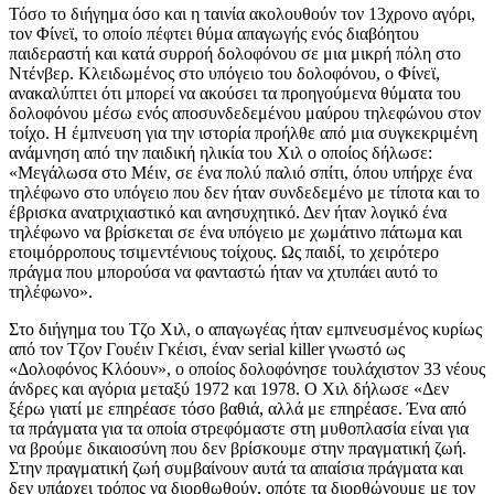
Τόσο το διήγημα όσο και η ταινία ακολουθούν τον 13χρονο αγόρι,
τον
Φίνεϊ, τ
ο οποίο πέφτει θύμα απαγωγής ενός διαβόητου
παιδεραστή και κατά συρροή δολοφόνου σε μια μικρή πόλη στο
Ντένβερ. Κλειδωμένος στο υπόγειο του δολοφόνου, ο
Φίνεϊ,
ανακαλύπτει ότι μπορεί να ακούσει τα προηγούμενα θύματα του
δολοφόνου μέσω ενός αποσυνδεδεμένου μαύρου τηλεφώνου στον
τοίχο. Η έμπνευση για την ιστορία προήλθε από μια συγκεκριμένη
ανάμνηση από την παιδική ηλικία του Χιλ ο οποίος δήλωσε:
«Μεγάλωσα στο Μέιν, σε ένα πολύ παλιό σπίτι, όπου υπήρχε ένα
τηλέφωνο στο υπόγειο που δεν ήταν συνδεδεμένο με τίποτα και το
έβρισκα ανατριχιαστικό και ανησυχητικό. Δεν ήταν λογικό ένα
τηλέφωνο να βρίσκεται σε ένα υπόγειο με χωμάτινο πάτωμα και
ετοιμόρροπους τσιμεντένιους τοίχους. Ως παιδί, το χειρότερο
πράγμα που μπορούσα να φανταστώ ήταν να χτυπάει αυτό το
τηλέφωνο».
Στο διήγημα του Τζο Χιλ, ο απαγωγέας ήταν εμπνευσμένος κυρίως
από τον Τζον Γουέιν Γκέισι, έναν
serial killer
γνωστό ως
«Δολοφόνος Κλόουν», ο οποίος δολοφόνησε τουλάχιστον 33 νέους
άνδρες και αγόρια μεταξύ 1972 και 1978. Ο Χιλ δήλωσε
«Δεν
ξέρω γιατί με επηρέασε τόσο βαθιά, αλλά με επηρέασε. Ένα από
τα πράγματα για τα οποία στρεφόμαστε στη μυθοπλασία είναι για
να βρούμε δικαιοσύνη που δεν βρίσκουμε στην πραγματική ζωή.
Στην πραγματική ζωή συμβαίνουν αυτά τα απαίσια πράγματα και
δεν υπάρχει τρόπος να διορθωθούν, οπότε τα διορθώνουμε με τον