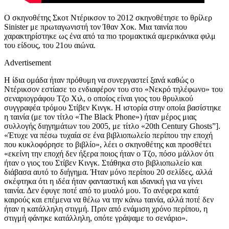
Ο σκηνοθέτης Σκοτ Ντέρικσον το 2012 σκηνοθέτησε το θρίλερ
Sinister
με πρωταγωνιστή τον Ίθαν Χοκ. Μια ταινία που
χαρακτηρίστηκε ως ένα από τα πιο τρομακτικά αμερικάνικα φιλμ
του είδους, του 21
ου
αιώνα.
Advertisement
Η ίδια ομάδα ήταν πρόθυμη να συνεργαστεί ξανά καθώς ο
Ντέρικσον εστίασε το ενδιαφέρον του στο «Νεκρό τηλέφωνο» του
σεναριογράφου Τζο Χιλ, ο οποίος είναι γιος του θρυλικού
συγγραφέα τρόμου Στίβεν Κινγκ. Η ιστορία στην οποία βασίστηκε
η ταινία (με τον τίτλο «The Black Phone») ήταν μέρος μιας
συλλογής διηγημάτων του 2005, με τίτλο «20th Century Ghosts”].
«Έτυχε να πέσω τυχαία σε ένα βιβλιοπωλείο περίπου την εποχή
που κυκλοφόρησε το βιβλίο»,
λέει ο σκηνοθέτης και προσθέτει
«εκείνη την εποχή δεν ήξερα ποιος ήταν ο Τζο, πόσο μάλλον ότι
ήταν ο γιος του Στίβεν Κινγκ. Στάθηκα στο βιβλιοπωλείο και
διάβασα αυτό το διήγημα. Ήταν μόνο περίπου 20 σελίδες, αλλά
σκέφτηκα ότι η ιδέα ήταν φανταστική και ιδανική για να γίνει
ταινία. Δεν έφυγε ποτέ από το μυαλό μου. Το ανέφερα κατά
καιρούς και επέμενα να θέλω να την κάνω ταινία, αλλά ποτέ δεν
ήταν η κατάλληλη στιγμή. Πριν από ενάμιση χρόνο περίπου, η
στιγμή φάνηκε κατάλληλη, οπότε γράψαμε το σενάριο».