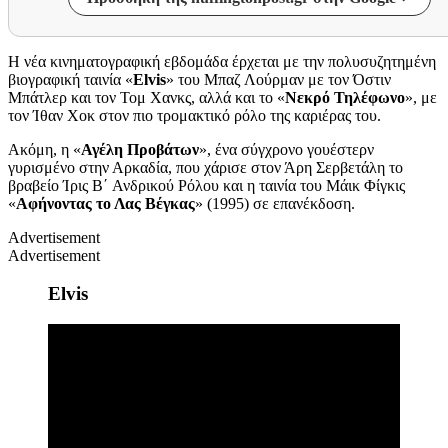
Η νέα κινηματογραφική εβδομάδα έρχεται με την πολυσυζητημένη
βιογραφική ταινία
«
Elvis
»
του Μπαζ Λούρμαν
με
το
ν
Όστιν
Μπάτλερ και
τον
Τομ Χανκς,
αλλά και το
«
Νεκρό Τηλέφωνο
»,
με
τον Ίθαν Χοκ στον πιο τρομακτικό ρόλο της καριέρας του.
Ακόμη, η «
Αγέλη Προβάτων
»,
ένα σύγχρονο γουέστερν
γυρισμένο στην Αρκαδία,
που χάρισε στον Άρη Σερβετάλη
το
βραβείο
Ίρις Β΄
Ανδρικού
Ρόλου
και η ταινία του
Μάικ Φίγκις
«
Αφήνοντας το Λας Βέγκας
» (1995) σε επανέκδοση.
Advertisement
Advertisement
Elvis