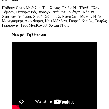
Παίζουν
Όστιν Μπάτλερ, Τομ Χανκς, Ολίβια ΝτεΤζόνζι, Έλεν
Τόμσον, Ρίτσαρντ Ρόξμπουργκ, Ντέιβιντ Γουένχαμ,Κέλβιν
Χάρισον Τζούνιορ, Χαβιέρ Σάμιουελ, Κόντι Σμιτ-ΜακΦι, Ντάκρι
Μοντγκόμερι, Λίον Φορντ, Κέιτ Μάλβανι, Γκάρεθ Ντέιβις, Τσαρλς
Γκράουντς, Τζος ΜακΚόνβιλ, Άνταμ Νταν.
Νεκρό Τηλέφωνο