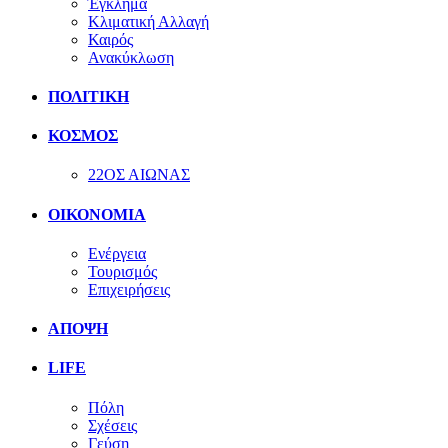
Έγκλημα
Κλιματική Αλλαγή
Καιρός
Ανακύκλωση
ΠΟΛΙΤΙΚΗ
ΚΟΣΜΟΣ
22ΟΣ ΑΙΩΝΑΣ
ΟΙΚΟΝΟΜΙΑ
Ενέργεια
Τουρισμός
Επιχειρήσεις
ΑΠΟΨΗ
LIFE
Πόλη
Σχέσεις
Γεύση