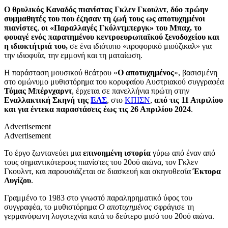
Ο θρυλικός Καναδός πιανίστας Γκλεν Γκουλντ
,
δύο πρώην
συμμαθητές του που έζησαν τη ζωή τους ως αποτυχημένοι
πιανίστες
,
οι «Παραλλαγές Γκόλντμπεργκ» του Μπαχ, το
φουαγέ ενός παρατημένου κεντροευρωπαϊκού ξενοδοχείου και
η ιδιοκτήτριά του,
σε ένα ιδιότυπο «προφορικό μιούζικαλ» για
την ιδιοφυΐα, την εμμονή και τη ματαίωση.
H παράσταση μουσικού θεάτρου «
Ο αποτυχημένος
», βασισμένη
στο ομώνυμο μυθιστόρημα του κορυφαίου Αυστριακού συγγραφέα
Τόμας Μπέρνχαρντ
, έρχεται σε πανελλήνια πρώτη στην
Εναλλακτική Σκηνή της
ΕΛΣ
, στο
ΚΠΙΣΝ
,
από τις 11 Απριλίου
και για έντεκα παραστάσεις έως τις 26 Απριλίου 2024
.
Advertisement
Advertisement
Το έργο ζωντανεύει μια
επινοημένη ιστορία
γύρω από έναν από
τους σημαντικότερους πιανίστες του 20ού αιώνα, τον Γκλεν
Γκουλντ, και παρουσιάζεται σε διασκευή και σκηνοθεσία
Έκτορα
Λυγίζου
.
Γραμμένο το 1983 στο γνωστό παραληρηματικό ύφος του
συγγραφέα, το μυθιστόρημα
Ο αποτυχημένος
σφράγισε τη
γερμανόφωνη λογοτεχνία κατά το δεύτερο μισό του 20ού αιώνα.