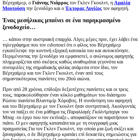
Βέρτχαϊμερ, ο
Γιάννης Νιάρρος
τον Γκλεν Γκουλντ, η
Αμαλία
Μουτούση
την ξενοδόχο και ο
Έκτορας Λυγίζος
τον αφηγητή.
Ένας μεσήλικας μπαίνει σε ένα παρηκμασμένο
ξενοδοχείο…
… κάπου στην αυστριακή επαρχία. Λίγες μέρες πριν, έχει λάβει ένα
τηλεγράφημα που τον ειδοποιεί ότι ο φίλος του Βέρτχαϊμερ
εγκατέλειψε την κοντινή εξοχική κατοικία του και αυτοκτόνησε.
Περιμένοντας την ξενοδόχο να εμφανιστεί, ο ανώνυμος αφηγητής
πλημμυρίζεται από σκέψεις καθώς αναθυμάται γεγονότα και
συνομιλίες της σημαδιακής φιλίας ανάμεσα στον ίδιο, τον
Βέρτχαϊμερ και τον Γκλεν Γκουλντ, έναν από τους
σημαντικότερους πιανίστες του 20ού αιώνα.
Πριν από 28 χρόνια, επίδοξοι δεξιοτέχνες πιανίστες και οι τρεις
τους, παρακολούθησαν έναν κύκλο μαθημάτων του διάσημου
Ρώσου πιανίστα Βλαντιμίρ Χόροβιτς. Η συνάντηση του αφηγητή
και του Βέρτχαϊμερ με τον Γκουλντ ήταν συντριπτική. Ακούγοντάς
τον να παίζει σε ένα μάθημα τις
Παραλλαγές Γκόλντμπεργκ
του
Μπαχ -το έργο που τον εκτίναξε-, αποφασίζουν να παρατήσουν το
πιάνο. Ο μεν αφηγητής καταπιάνεται με τη συγγραφή μιας
πραγματείας Για τον Γκλεν Γκουλντ, την οποία μια ζωή σκίζει και
ξαναγράφει, ο δε Βέρτχαϊμερ κρατάει επί δεκαετίες σημειώσεις για
ένα δοκίμιο με τον τίτλο
Ο αποτυχημένος
, τον χαρακτηρισμό που