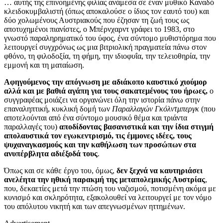
… αυτής της επινοημένης φιλίας ανάμεσα σε έναν μυθικό Καναδό
κλειδοκυμβαλιστή (όπως αποκαλούσε ο ίδιος τον εαυτό του) και
δύο χολωμένους Αυστριακούς που έζησαν τη ζωή τους ως
αποτυχημένοι πιανίστες, ο Μπέρνχαρντ γράφει το 1983, στο
γνωστό παραληρηματικό του ύφος, ένα σύντομο μυθιστόρημα που
λειτουργεί συγχρόνως ως μια βιτριολική πραγματεία πάνω στον
φθόνο, τη φιλοδοξία, τη φήμη, την ιδιοφυΐα, την τελειοθηρία, την
εμμονή και τη ματαίωση.
Αφηγούμενος την απόγνωση με αδιάκοπο καυστικό χιούμορ
αλλά και με βαθιά αγάπη για τους σακατεμένους του ήρωες,
ο
συγγραφέας μοιάζει να οργανώνει όλη την ιστορία πάνω στην
επαναληπτική, κυκλική δομή των
Παραλλαγών Γκόλντμπεργκ
(που
αποτελούνται από ένα σύντομο μουσικό θέμα και τριάντα
παραλλαγές του)
αποδίδοντας βασανιστικά και την ίδια στιγμή
απολαυστικά τον εγωκεντρισμό, τις έμμονες ιδέες, τους
ψυχαναγκασμούς και την καθήλωση των προσώπων στα
ανυπέρβλητα αδιέξοδά τους
.
Όπως και σε κάθε έργο του, όμως,
δεν ξεχνά να καυτηριάσει
ανελέητα την ηθική παρακμή της μεταπολεμικής Αυστρίας
,
που, δεκαετίες μετά την πτώση του ναζισμού, ποτισμένη ακόμα με
κυνισμό και σκληρότητα, εξακολουθεί να λειτουργεί με τον νόμο
του απόλυτου νικητή και των απεγνωσμένων ηττημένων.