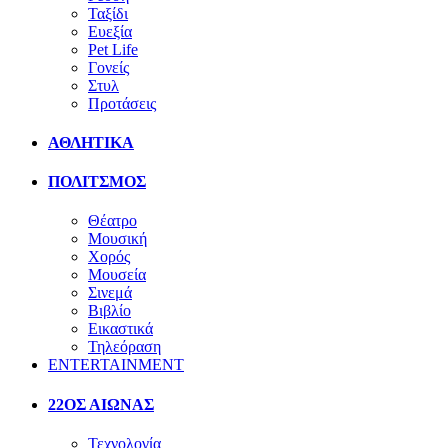
Ταξίδι
Ευεξία
Pet Life
Γονείς
Στυλ
Προτάσεις
ΑΘΛΗΤΙΚΑ
ΠΟΛΙΤΣΜΟΣ
Θέατρο
Μουσική
Χορός
Μουσεία
Σινεμά
Βιβλίο
Εικαστικά
Τηλεόραση
ENTERTAINMENT
22ΟΣ ΑΙΩΝΑΣ
Τεχνολογία