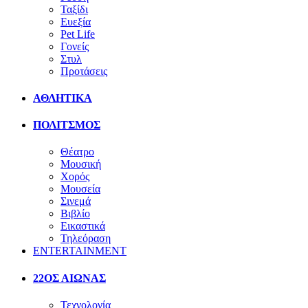
Ταξίδι
Ευεξία
Pet Life
Γονείς
Στυλ
Προτάσεις
ΑΘΛΗΤΙΚΑ
ΠΟΛΙΤΣΜΟΣ
Θέατρο
Μουσική
Χορός
Μουσεία
Σινεμά
Βιβλίο
Εικαστικά
Τηλεόραση
ENTERTAINMENT
22ΟΣ ΑΙΩΝΑΣ
Τεχνολογία