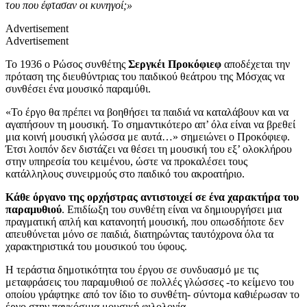
του που έφτασαν οι κυνηγοί;»
Advertisement
Advertisement
Το 1936 ο Ρώσος συνθέτης
Σεργκέι Προκόφιεφ
αποδέχεται την
πρόταση της διευθύντριας του παιδικού θεάτρου της Μόσχας να
συνθέσει ένα μουσικό παραμύθι.
«Το έργο θα πρέπει να βοηθήσει τα παιδιά να καταλάβουν και να
αγαπήσουν τη μουσική. Το σημαντικότερο απ’ όλα είναι να βρεθεί
μια κοινή μουσική γλώσσα με αυτά…» σημειώνει ο Προκόφιεφ.
Έτσι λοιπόν δεν διστάζει να θέσει τη μουσική του εξ’ ολοκλήρου
στην υπηρεσία του κειμένου, ώστε να προκαλέσει τους
κατάλληλους συνειρμούς στο παιδικό του ακροατήριο.
Κάθε όργανο της ορχήστρας αντιστοιχεί σε ένα χαρακτήρα του
παραμυθιού
. Επιδίωξη του συνθέτη είναι να δημιουργήσει μια
πραγματική απλή και κατανοητή μουσική, που οπωσδήποτε δεν
απευθύνεται μόνο σε παιδιά, διατηρώντας ταυτόχρονα όλα τα
χαρακτηριστικά του μουσικού του ύφους.
Η τεράστια δημοτικότητα του έργου σε συνδυασμό με τις
μεταφράσεις του παραμυθιού σε πολλές γλώσσες -το κείμενο του
οποίου γράφτηκε από τον ίδιο το συνθέτη- σύντομα καθιέρωσαν το
έργο στην παγκόσμια μουσική φιλολογία.