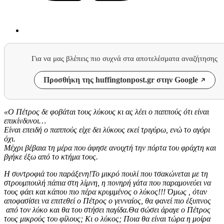
Για να μας βλέπεις πιο συχνά στα αποτελέσματα αναζήτησης
Προσθήκη της huffingtonpost.gr στην Google
«Ο Πέτρος δε φοβάται τους λύκους κι ας λέει ο παππούς ότι είναι
επικίνδυνοι…
Είναι επειδή ο παππούς είχε δει λύκους εκεί τριγύρω, ενώ το αγόρι
όχι.
Μέχρι βέβαια τη μέρα που άφησε ανοιχτή την πόρτα του φράχτη και
βγήκε έξω από το κτήμα τους.
Η συντροφιά του παράξενη!Το μικρό πουλί που τσακώνεται με τη
στρουμπουλή πάπια στη λίμνη, η πονηρή γάτα που παραμονεύει να
τους φάει και κάπου πιο πέρα κρυμμένος ο λύκος!!! Όμως , όταν
αποφασίσει να επιτεθεί ο Πέτρος ο γενναίος, θα φανεί πιο έξυπνος
από τον λύκο και θα του στήσει παγίδα.Θα σώσει άραγε ο Πέτρος
τους μικρούς του φίλους; Κι ο λύκος; Ποια θα είναι τώρα η μοίρα