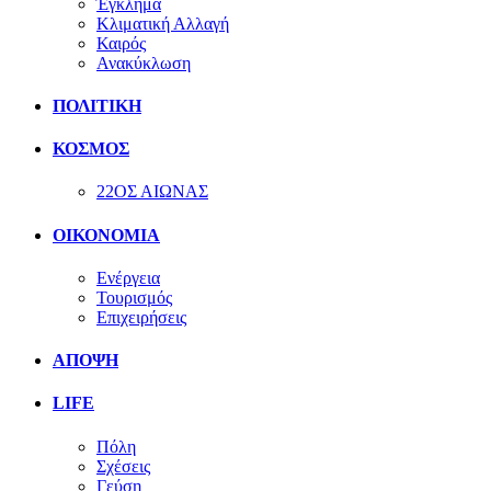
Έγκλημα
Κλιματική Αλλαγή
Καιρός
Ανακύκλωση
ΠΟΛΙΤΙΚΗ
ΚΟΣΜΟΣ
22ΟΣ ΑΙΩΝΑΣ
ΟΙΚΟΝΟΜΙΑ
Ενέργεια
Τουρισμός
Επιχειρήσεις
ΑΠΟΨΗ
LIFE
Πόλη
Σχέσεις
Γεύση