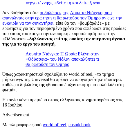
«έργο τέχνης», «δείτε τη και δείτε ξανά»
Δεν βοήθησαν ούτε
οι δηλώσεις της Λουπίτα Νιόνγκο, που
απαντώντας στην ερώτηση τι θα ρωτούσε τον Όμηρο αν είχε την
ευκαιρία να τον συναντήσει
, είπε θα τον «βομβάρδιζε» με
ερωτήσεις για τον περιορισμένο χρόνο που αφιέρωσε στις ηρωίδες
του έπους του και για την ανεπαρκή εκπροσώπησή τους στην
«Οδύσσεια» –
δηλώνοντας επί της ουσίας την απέραντη άγνοια
της για το έργο του ποιητή
.
Λουπίτα Νιόνγκο: Η Ωραία Ελένη στην
«Οδύσσεια» του Νόλαν αποκαλύπτει τι
θα ρωτούσε τον Όμηρο
Όπως χαρακτηριστικά σχολιάζει το world of reel, «το τμήμα
μάρκετινγκ της Universal θα πρέπει να απογοητεύτηκε ιδιαίτερα,
καθώς οι δηλώσεις της ηθοποιού έριξαν ακόμη πιο πολύ λάδι στη
φωτιά».
Η ταινία κάνει πρεμιέρα στους ελληνικούς κινηματογράφους στις
16 Ιουλίου.
Advertisement
Με πληροφορίες από
world of reel
,
cosmicbook