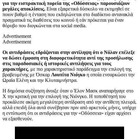
για την εισπρακτική πορεία της «Οδύσσειας» παρουσιάζουν
μεγάλες αποκλίσεις.
Είναι εξαιρετικά δύσκολο να εκτιμηθεί σε
ποιον βαθμό η ένταση που εκδηλώνεται στο διαδίκτυο αντανακλά
πραγματικά τις διαθέσεις του κοινού ή εάν πρόκειται για έναν
θόρυβο που διογκώνεται στα social media.
Advertisement
Advertisement
Οι αντιδράσεις εδράζονται στην αντίληψη ότι ο Νόλαν επέλεξε
να δώσει έμφαση στη διαφορετικότητα αντί της προσήλωσης
στις παραδοσιακές ή ιστορικές αντιλήψεις για τους
χαρακτήρες
, με πιο χαρακτηριστικό παράδειγμα την επιλογή της
βραβευμένης με Όσκαρ
Λουπίτα Νιόγκο
η οποία ενσαρκώσει την
Ωραία Ελένη και την Κλυταιμνήστρα.
Η δημόσια συζήτηση άνοιξε όταν ο Έλον Μασκ αναπαρήγαγε στο
Χ την κριτική για την επιλογή της Νιόνγκο. Η τοποθέτησή του
προκάλεσε ακόμη μεγαλύτερη αντίδραση από την αντίθετη πλευρά,
αλλά επειδή όλα αυτά συνέβησαν πριν από αρκετούς μήνες, υπήρχε
η εντύπωση ότι οι αντιδράσεις για την «Οδύσσεια» είχαν αρχίσει
να εξασθενούν.