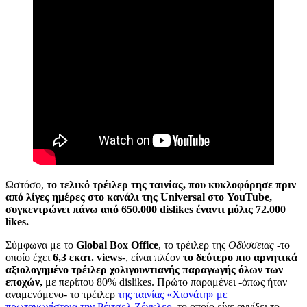
Ωστόσο,
το τελικό τρέιλερ της ταινίας, που κυκλοφόρησε πριν
από λίγες ημέρες στο κανάλι της Universal στο YouTube,
συγκεντρώνει πάνω από 650.000 dislikes έναντι μόλις 72.000
likes.
Σύμφωνα με το
Global Box Office
, το τρέιλερ της
Οδύσσειας
-το
οποίο έχει
6,3 εκατ. views
-, είναι πλέον
το δεύτερο πιο αρνητικά
αξιολογημένο τρέιλερ χολιγουντιανής παραγωγής όλων των
εποχών,
με περίπου 80% dislikes. Πρώτο παραμένει -όπως ήταν
αναμενόμενο- το τρέιλερ
της ταινίας «Χιονάτη» με
πρωταγωνίστρια την Ρέιτσελ Ζέγκλερ
, το οποίο είχε αγγίξει το