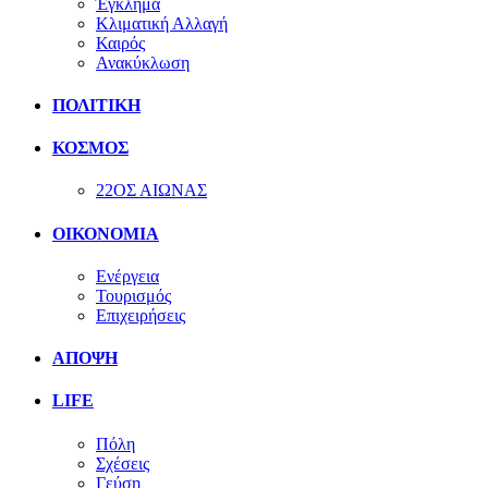
Έγκλημα
Κλιματική Αλλαγή
Καιρός
Ανακύκλωση
ΠΟΛΙΤΙΚΗ
ΚΟΣΜΟΣ
22ΟΣ ΑΙΩΝΑΣ
ΟΙΚΟΝΟΜΙΑ
Ενέργεια
Τουρισμός
Επιχειρήσεις
ΑΠΟΨΗ
LIFE
Πόλη
Σχέσεις
Γεύση