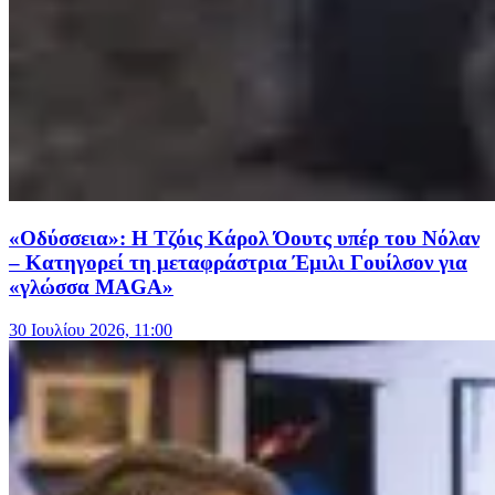
«Οδύσσεια»: Η Τζόις Κάρολ Όουτς υπέρ του Νόλαν
– Κατηγορεί τη μεταφράστρια Έμιλι Γουίλσον για
«γλώσσα MAGA»
30 Ιουλίου 2026, 11:00