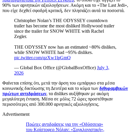
90% των αρνητικών αξιολογήσεων. Ακόμη και το «The Last Jedi»,
που είχε δεχθεί σφοδρή κριτική, δεν πλησιάζει αυτά τα ποσοστά.
Christopher Nolan’s THE ODYSSEY countdown
trailer has become the most disliked Hollywood trailer
since the trailer for SNOW WHITE with Rachel
Zegler.
THE ODYSSEY now has an estimated ~80% dislikes,
while SNOW WHITE had ~95% dislikes.
pic.twitter.com/qzXw1lpGmQ
— Global Box Office (@GlobalBoxOffice)
July 3,
2026
Φαίνεται επίσης ότι, μετά την άρση του εμπάργκο στα μέσα
κοινωνικής δικτύωσης τη Δευτέρα και το κύμα των
διθυραμβικών
πρώτων αντιδράσεων
, τα dislikes αυξήθηκαν με ακόμη
μεγαλύτερη ένταση. Μέσα σε μόλις 72 ώρες προστέθηκαν
περισσότερες από 300.000 αρνητικές αξιολογήσεις.
Advertisement
Πρώτες αντιδράσεις για την «Οδύσσεια»
του Κρίστοφερ Νόλαν: «Συγκλονιστική»,