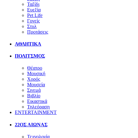
Ταξίδι
Ευεξία
Pet Life
Γονείς
Στυλ
Προτάσεις
ΑΘΛΗΤΙΚΑ
ΠΟΛΙΤΣΜΟΣ
Θέατρο
Μουσική
Χορός
Μουσεία
Σινεμά
Βιβλίο
Εικαστικά
Τηλεόραση
ENTERTAINMENT
22ΟΣ ΑΙΩΝΑΣ
Τεχνολογία