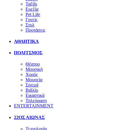
Ταξίδι
Ευεξία
Pet Life
Γονείς
Στυλ
Προτάσεις
ΑΘΛΗΤΙΚΑ
ΠΟΛΙΤΣΜΟΣ
Θέατρο
Μουσική
Χορός
Μουσεία
Σινεμά
Βιβλίο
Εικαστικά
Τηλεόραση
ENTERTAINMENT
22ΟΣ ΑΙΩΝΑΣ
Τεχνολογία