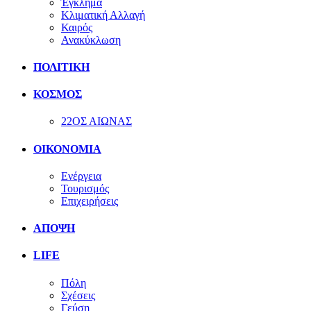
Έγκλημα
Κλιματική Αλλαγή
Καιρός
Ανακύκλωση
ΠΟΛΙΤΙΚΗ
ΚΟΣΜΟΣ
22ΟΣ ΑΙΩΝΑΣ
ΟΙΚΟΝΟΜΙΑ
Ενέργεια
Τουρισμός
Επιχειρήσεις
ΑΠΟΨΗ
LIFE
Πόλη
Σχέσεις
Γεύση