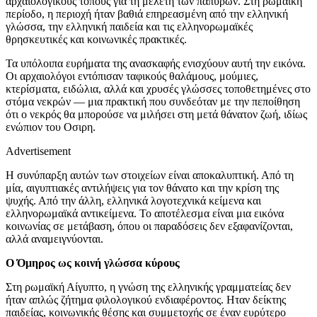
αρχαιολογικούς τόπους για τη μελέτη των παπύρων. Στη ρωμαϊκή
περίοδο, η περιοχή ήταν βαθιά επηρεασμένη από την ελληνική
γλώσσα, την ελληνική παιδεία και τις ελληνορωμαϊκές
θρησκευτικές και κοινωνικές πρακτικές.
Τα υπόλοιπα ευρήματα της ανασκαφής ενισχύουν αυτή την εικόνα.
Οι αρχαιολόγοι εντόπισαν ταφικούς θαλάμους, μούμιες,
κτερίσματα, ειδώλια, αλλά και χρυσές γλώσσες τοποθετημένες στο
στόμα νεκρών — μια πρακτική που συνδεόταν με την πεποίθηση
ότι ο νεκρός θα μπορούσε να μιλήσει στη μετά θάνατον ζωή, ιδίως
ενώπιον του Οσιρη.
Advertisement
Η συνύπαρξη αυτών των στοιχείων είναι αποκαλυπτική. Από τη
μία, αιγυπτιακές αντιλήψεις για τον θάνατο και την κρίση της
ψυχής. Από την άλλη, ελληνικά λογοτεχνικά κείμενα και
ελληνορωμαϊκά αντικείμενα. Το αποτέλεσμα είναι μια εικόνα
κοινωνίας σε μετάβαση, όπου οι παραδόσεις δεν εξαφανίζονται,
αλλά αναμειγνύονται.
Ο Όμηρος ως κοινή γλώσσα κύρους
Στη ρωμαϊκή Αίγυπτο, η γνώση της ελληνικής γραμματείας δεν
ήταν απλώς ζήτημα φιλολογικού ενδιαφέροντος. Ηταν δείκτης
παιδείας, κοινωνικής θέσης και συμμετοχής σε έναν ευρύτερο