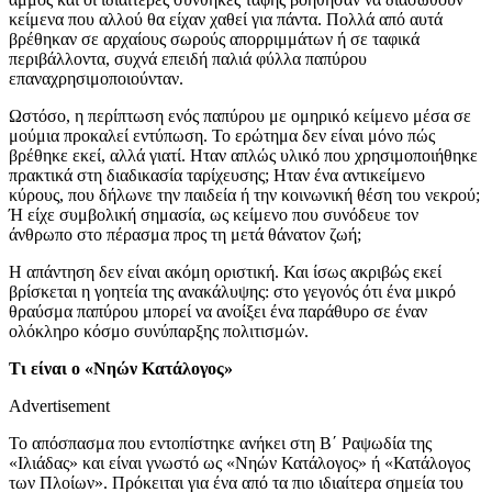
κείμενα που αλλού θα είχαν χαθεί για πάντα. Πολλά από αυτά
βρέθηκαν σε αρχαίους σωρούς απορριμμάτων ή σε ταφικά
περιβάλλοντα, συχνά επειδή παλιά φύλλα παπύρου
επαναχρησιμοποιούνταν.
Ωστόσο, η περίπτωση ενός παπύρου με ομηρικό κείμενο μέσα σε
μούμια προκαλεί εντύπωση. Το ερώτημα δεν είναι μόνο πώς
βρέθηκε εκεί, αλλά γιατί. Ηταν απλώς υλικό που χρησιμοποιήθηκε
πρακτικά στη διαδικασία ταρίχευσης; Ηταν ένα αντικείμενο
κύρους, που δήλωνε την παιδεία ή την κοινωνική θέση του νεκρού;
Ή είχε συμβολική σημασία, ως κείμενο που συνόδευε τον
άνθρωπο στο πέρασμα προς τη μετά θάνατον ζωή;
Η απάντηση δεν είναι ακόμη οριστική. Και ίσως ακριβώς εκεί
βρίσκεται η γοητεία της ανακάλυψης: στο γεγονός ότι ένα μικρό
θραύσμα παπύρου μπορεί να ανοίξει ένα παράθυρο σε έναν
ολόκληρο κόσμο συνύπαρξης πολιτισμών.
Τι είναι ο «Νηών Κατάλογος»
Advertisement
Το απόσπασμα που εντοπίστηκε ανήκει στη Β΄ Ραψωδία της
«Ιλιάδας» και είναι γνωστό ως «Νηών Κατάλογος» ή «Κατάλογος
των Πλοίων». Πρόκειται για ένα από τα πιο ιδιαίτερα σημεία του