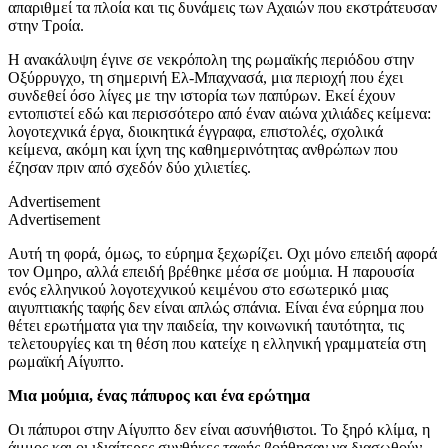
απαριθμεί τα πλοία και τις δυνάμεις των Αχαιών που εκστράτευσαν
στην Τροία.
Η ανακάλυψη έγινε σε νεκρόπολη της ρωμαϊκής περιόδου στην
Οξύρρυγχο, τη σημερινή Ελ-Μπαχνασά, μια περιοχή που έχει
συνδεθεί όσο λίγες με την ιστορία των παπύρων. Εκεί έχουν
εντοπιστεί εδώ και περισσότερο από έναν αιώνα χιλιάδες κείμενα:
λογοτεχνικά έργα, διοικητικά έγγραφα, επιστολές, σχολικά
κείμενα, ακόμη και ίχνη της καθημερινότητας ανθρώπων που
έζησαν πριν από σχεδόν δύο χιλιετίες.
Advertisement
Advertisement
Αυτή τη φορά, όμως, το εύρημα ξεχωρίζει. Οχι μόνο επειδή αφορά
τον Ομηρο, αλλά επειδή βρέθηκε μέσα σε μούμια. Η παρουσία
ενός ελληνικού λογοτεχνικού κειμένου στο εσωτερικό μιας
αιγυπτιακής ταφής δεν είναι απλώς σπάνια. Είναι ένα εύρημα που
θέτει ερωτήματα για την παιδεία, την κοινωνική ταυτότητα, τις
τελετουργίες και τη θέση που κατείχε η ελληνική γραμματεία στη
ρωμαϊκή Αίγυπτο.
Μια μούμια, ένας πάπυρος και ένα ερώτημα
Οι πάπυροι στην Αίγυπτο δεν είναι ασυνήθιστοι. Το ξηρό κλίμα, η
άμμος και οι ιδιαίτερες συνθήκες ταφής βοήθησαν να διασωθούν