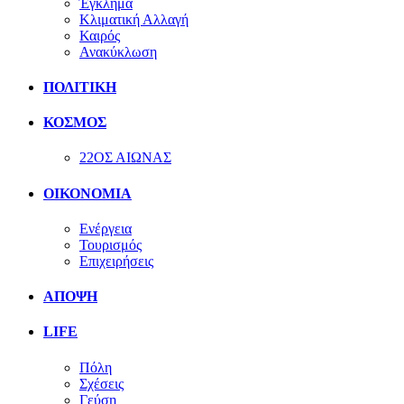
Έγκλημα
Κλιματική Αλλαγή
Καιρός
Ανακύκλωση
ΠΟΛΙΤΙΚΗ
ΚΟΣΜΟΣ
22ΟΣ ΑΙΩΝΑΣ
ΟΙΚΟΝΟΜΙΑ
Ενέργεια
Τουρισμός
Επιχειρήσεις
ΑΠΟΨΗ
LIFE
Πόλη
Σχέσεις
Γεύση