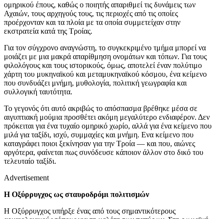
ομηρικού έπους, καθώς ο ποιητής απαριθμεί τις δυνάμεις των
Αχαιών, τους αρχηγούς τους, τις περιοχές από τις οποίες
προέρχονταν και τα πλοία με τα οποία συμμετείχαν στην
εκστρατεία κατά της Τροίας.
Για τον σύγχρονο αναγνώστη, το συγκεκριμένο τμήμα μπορεί να
μοιάζει με μια μακρά απαρίθμηση ονομάτων και τόπων. Για τους
φιλολόγους και τους ιστορικούς, όμως, αποτελεί έναν πολύτιμο
χάρτη του μυκηναϊκού και μεταμυκηναϊκού κόσμου, ένα κείμενο
που συνδυάζει μνήμη, μυθολογία, πολιτική γεωγραφία και
συλλογική ταυτότητα.
Το γεγονός ότι αυτό ακριβώς το απόσπασμα βρέθηκε μέσα σε
αιγυπτιακή μούμια προσθέτει ακόμη μεγαλύτερο ενδιαφέρον. Δεν
πρόκειται για ένα τυχαίο ομηρικό χωρίο, αλλά για ένα κείμενο που
μιλά για ταξίδι, ισχύ, συμμαχίες και μνήμη. Ενα κείμενο που
καταγράφει ποιοι ξεκίνησαν για την Τροία — και που, αιώνες
αργότερα, φαίνεται πως συνόδευσε κάποιον άλλον στο δικό του
τελευταίο ταξίδι.
Advertisement
Η Οξύρρυγχος ως σταυροδρόμι πολιτισμών
Η Οξύρρυγχος υπήρξε ένας από τους σημαντικότερους