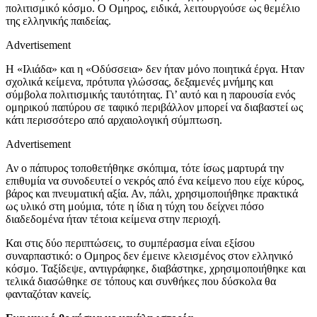
πολιτισμικό κόσμο. Ο Ομηρος, ειδικά, λειτουργούσε ως θεμέλιο
της ελληνικής παιδείας.
Advertisement
Η «Ιλιάδα» και η «Οδύσσεια» δεν ήταν μόνο ποιητικά έργα. Ηταν
σχολικά κείμενα, πρότυπα γλώσσας, δεξαμενές μνήμης και
σύμβολα πολιτισμικής ταυτότητας. Γι’ αυτό και η παρουσία ενός
ομηρικού παπύρου σε ταφικό περιβάλλον μπορεί να διαβαστεί ως
κάτι περισσότερο από αρχαιολογική σύμπτωση.
Advertisement
Αν ο πάπυρος τοποθετήθηκε σκόπιμα, τότε ίσως μαρτυρά την
επιθυμία να συνοδευτεί ο νεκρός από ένα κείμενο που είχε κύρος,
βάρος και πνευματική αξία. Αν, πάλι, χρησιμοποιήθηκε πρακτικά
ως υλικό στη μούμια, τότε η ίδια η τύχη του δείχνει πόσο
διαδεδομένα ήταν τέτοια κείμενα στην περιοχή.
Και στις δύο περιπτώσεις, το συμπέρασμα είναι εξίσου
συναρπαστικό: ο Ομηρος δεν έμεινε κλεισμένος στον ελληνικό
κόσμο. Ταξίδεψε, αντιγράφηκε, διαβάστηκε, χρησιμοποιήθηκε και
τελικά διασώθηκε σε τόπους και συνθήκες που δύσκολα θα
φανταζόταν κανείς.