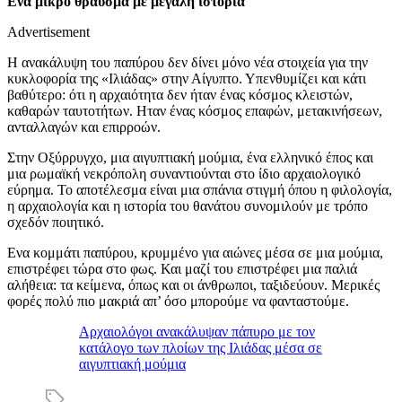
Ενα μικρό θραύσμα με μεγάλη ιστορία
Advertisement
Η ανακάλυψη του παπύρου δεν δίνει μόνο νέα στοιχεία για την
κυκλοφορία της «Ιλιάδας» στην Αίγυπτο. Υπενθυμίζει και κάτι
βαθύτερο: ότι η αρχαιότητα δεν ήταν ένας κόσμος κλειστών,
καθαρών ταυτοτήτων. Ηταν ένας κόσμος επαφών, μετακινήσεων,
ανταλλαγών και επιρροών.
Στην Οξύρρυγχο, μια αιγυπτιακή μούμια, ένα ελληνικό έπος και
μια ρωμαϊκή νεκρόπολη συναντιούνται στο ίδιο αρχαιολογικό
εύρημα. Το αποτέλεσμα είναι μια σπάνια στιγμή όπου η φιλολογία,
η αρχαιολογία και η ιστορία του θανάτου συνομιλούν με τρόπο
σχεδόν ποιητικό.
Ενα κομμάτι παπύρου, κρυμμένο για αιώνες μέσα σε μια μούμια,
επιστρέφει τώρα στο φως. Και μαζί του επιστρέφει μια παλιά
αλήθεια: τα κείμενα, όπως και οι άνθρωποι, ταξιδεύουν. Μερικές
φορές πολύ πιο μακριά απ’ όσο μπορούμε να φανταστούμε.
Αρχαιολόγοι ανακάλυψαν πάπυρο με τον
κατάλογο των πλοίων της Ιλιάδας μέσα σε
αιγυπτιακή μούμια