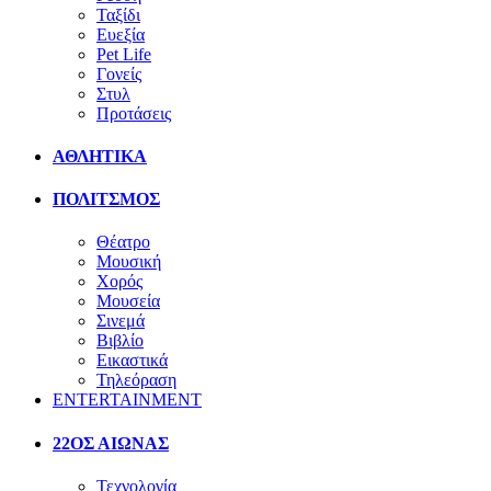
Ταξίδι
Ευεξία
Pet Life
Γονείς
Στυλ
Προτάσεις
ΑΘΛΗΤΙΚΑ
ΠΟΛΙΤΣΜΟΣ
Θέατρο
Μουσική
Χορός
Μουσεία
Σινεμά
Βιβλίο
Εικαστικά
Τηλεόραση
ENTERTAINMENT
22ΟΣ ΑΙΩΝΑΣ
Τεχνολογία