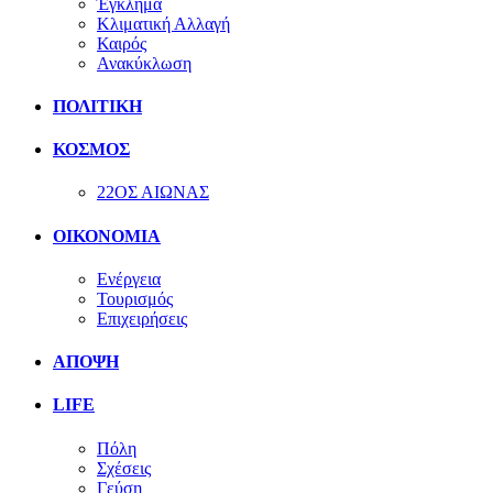
Έγκλημα
Κλιματική Αλλαγή
Καιρός
Ανακύκλωση
ΠΟΛΙΤΙΚΗ
ΚΟΣΜΟΣ
22ΟΣ ΑΙΩΝΑΣ
ΟΙΚΟΝΟΜΙΑ
Ενέργεια
Τουρισμός
Επιχειρήσεις
ΑΠΟΨΗ
LIFE
Πόλη
Σχέσεις
Γεύση