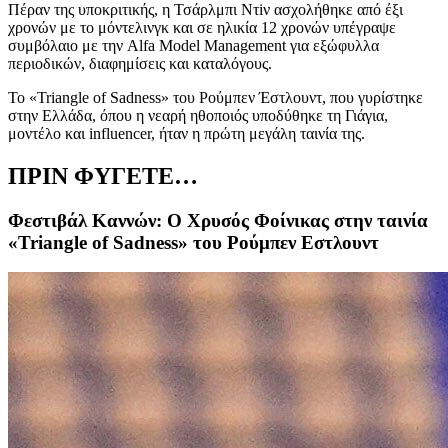
Πέραν της υποκριτικής,
η
Τσάρλμπι Ντ
iν
ασχολήθηκε από έξι
χρονών με το μόντελινγκ και σε ηλικία 12 χρονών υπέγραψε
συμβόλαιο με την
Alfa Model Management
για εξώφυλλα
περιοδικών, διαφημίσεις και καταλόγους.
Το
«
Triangle of Sadness
»
του Ρούμπεν Έστλουντ,
που γυρίστηκε
στην Ελλάδα, όπου η νεαρή ηθοποιός υποδύθηκε τη
Γιάγια,
μοντέλο και influencer,
ήταν η πρώτη μεγάλη ταινία της.
ΠΡΙΝ ΦΥΓΕΤΕ…
Φεστιβάλ Καννών: Ο Χρυσός Φοίνικας στην ταινία
«Triangle of Sadness» του Ρούμπεν Εστλουντ