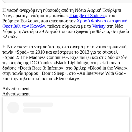
Η νεαρή ανερχόμενη ηθοποιός από τη Νότια Αφρική Τσάρλμπι
Ντιν, πρωταγωνίστρια της ταινίας «
Triangle of Sadness
» του
Ρούμπεν Έστλουντ, που απέσπασε τον
Χρυσό Φοίνικα στο φετινό
Φεστιβάλ των Καννών
, πέθανε σύμφωνα με το
Variety
στη Νέα
Υόρκη, τη Δευτέρα 29 Αυγούστου από ξαφνική ασθένεια, σε ηλικία
32 ετών.
Η Ντιν
έκανε
το ντεμπούτο της στο σινεμά
με
τη νοτιοαφρικανική
ταινία «Spud» το 2010 και επέστρ
εψε
το 2013 για το σίκουελ
«Spud 2: The Madness Continues».
Ε
ίχε παίξει και στις δύο σεζόν
της σειράς της DC Comics
«
Black Lightning
», στη sci-fi ταινία
δράσης «Death Race 3: Inferno», στο θρίλερ «Blood in the Water»,
στην ταινία τρόμου «Don’t Sleep», στο «An Interview With God»
και στην τηλεοπτική σειρά «Elementary».
Advertisement
Advertisement