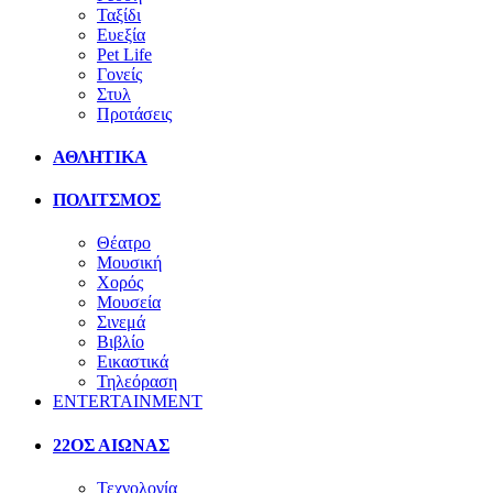
Ταξίδι
Ευεξία
Pet Life
Γονείς
Στυλ
Προτάσεις
ΑΘΛΗΤΙΚΑ
ΠΟΛΙΤΣΜΟΣ
Θέατρο
Μουσική
Χορός
Μουσεία
Σινεμά
Βιβλίο
Εικαστικά
Τηλεόραση
ENTERTAINMENT
22ΟΣ ΑΙΩΝΑΣ
Τεχνολογία