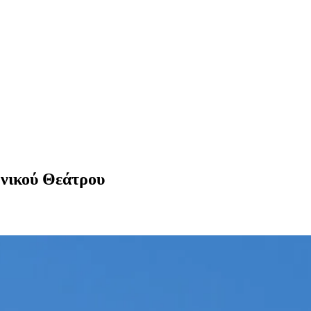
θνικού Θεάτρου