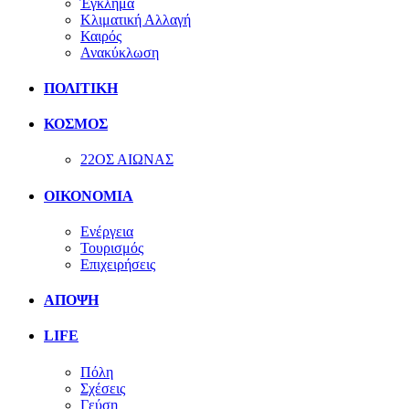
Έγκλημα
Κλιματική Αλλαγή
Καιρός
Ανακύκλωση
ΠΟΛΙΤΙΚΗ
ΚΟΣΜΟΣ
22ΟΣ ΑΙΩΝΑΣ
ΟΙΚΟΝΟΜΙΑ
Ενέργεια
Τουρισμός
Επιχειρήσεις
ΑΠΟΨΗ
LIFE
Πόλη
Σχέσεις
Γεύση