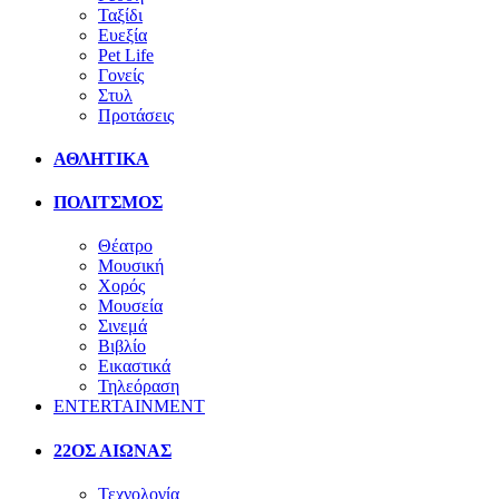
Ταξίδι
Ευεξία
Pet Life
Γονείς
Στυλ
Προτάσεις
ΑΘΛΗΤΙΚΑ
ΠΟΛΙΤΣΜΟΣ
Θέατρο
Μουσική
Χορός
Μουσεία
Σινεμά
Βιβλίο
Εικαστικά
Τηλεόραση
ENTERTAINMENT
22ΟΣ ΑΙΩΝΑΣ
Τεχνολογία