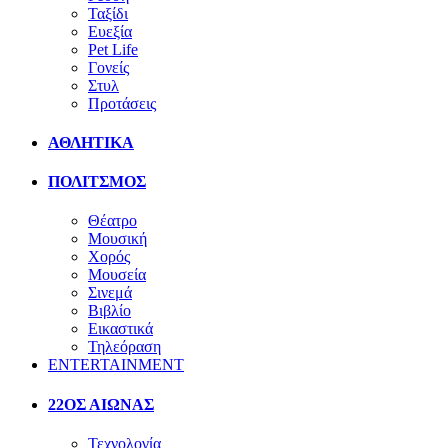
Ταξίδι
Ευεξία
Pet Life
Γονείς
Στυλ
Προτάσεις
ΑΘΛΗΤΙΚΑ
ΠΟΛΙΤΣΜΟΣ
Θέατρο
Μουσική
Χορός
Μουσεία
Σινεμά
Βιβλίο
Εικαστικά
Τηλεόραση
ENTERTAINMENT
22ΟΣ ΑΙΩΝΑΣ
Τεχνολογία