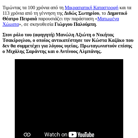
Τ
ιμώντας τα 100 χρόνια από τη
Μικρασιατική Καταστροφή
και τα
113 χρόνια από τη γέννηση της
Διδώς Σωτηρίου
, το
Δημοτικό
Θέατρο Πειραιά
παρουσιάζει την παράσταση «
Ματωμένα
Χώματα
»,
σε σκηνοθεσία
Γιώργου Παλούμπη
.
Στον
ρόλο του
(αφηγητή)
Μανώλη Αξιώτη ο
Νικήτας
Τσακίρογλου,
ο οποίος αντικατέστησε τον Κώστα Καζάκο που
δεν θα συμμετέχει
για λόγους υγείας.
Πρωταγωνιστούν επίσης
ο
Μιχάλης Σαράντης και
ο
Αντίνοος Αλμπάνης.