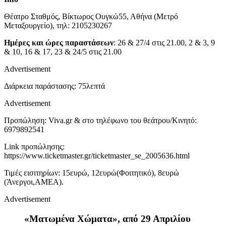
Θ
έατρο
Σταθμός, Βίκτωρος Ουγκώ55, Αθήνα (Μετρό
Μεταξουργείο), τηλ: 2105230267
Ημέρες και ώρες παραστάσεων
: 26 & 27/4 στις 21.00, 2 & 3, 9
& 10, 16 & 17, 23 & 24/5 στις 21.00
Advertisement
Διάρκεια παράστασης: 75λεπτά
Advertisement
Προπώληση: Viva.gr & στο τηλέφωνο του θεάτρου/Κινητό:
6979892541
Link προπώλησης:
https://www.ticketmaster.gr/ticketmaster_se_2005636.html
Τιμές εισιτηρίων: 15ευρώ, 12ευρώ(Φοιτητικό), 8ευρώ
(Άνεργοι,ΑΜΕΑ).
Advertisement
«Ματωμένα Χώματα», από 29 Απριλίου