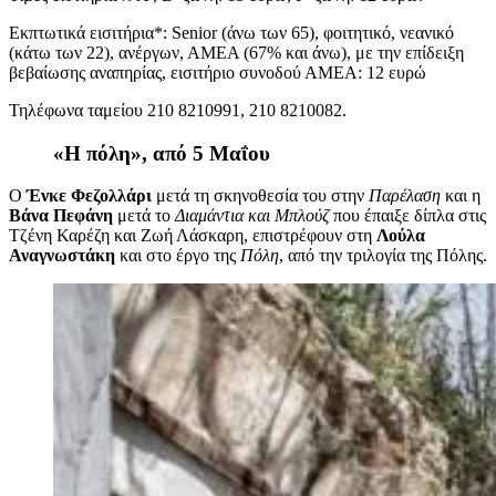
Εκπτωτικά εισιτήρια*: Senior (άνω των 65), φοιτητικό, νεανικό
(κάτω των 22), ανέργων, ΑΜΕΑ (67% και άνω), με την επίδειξη
βεβαίωσης αναπηρίας, εισιτήριο συνοδού ΑΜΕΑ: 12 ευρώ
Τ
ηλέφωνα ταμείου
210 8210991, 210 8210082.
«Η πόλη», από 5 Μαΐου
Ο
Ένκε Φεζολλάρι
μετά τη σκηνοθεσία του στην
Παρέλαση
και η
Βάνα Πεφάνη
μετά το
Διαμάντια και Μπλούζ
που έπαιξε δίπλα στις
Τζένη Καρέζη και Ζωή Λάσκαρη, επιστρέφουν στη
Λούλα
Αναγνωστάκη
και στο έργο της
Πόλη
, από την τριλογία της Πόλης.