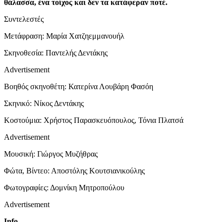
θάλασσα, ένα τοίχος και δεν τα κατάφεραν ποτέ.
Συντελεστές
Μετάφραση: Μαρία Χατζηεμμανουήλ
Σκηνοθεσία: Παντελής Δεντάκης
Advertisement
Βοηθός σκηνοθέτη: Κατερίνα Λουβάρη Φασόη
Σκηνικό: Νίκος Δεντάκης
Κοστούμια: Χρήστος Παρασκευόπουλος, Τόνια Πλατσά
Advertisement
Μουσική: Γιώργος Μυζήθρας
Φώτα, Βίντεο: Αποστόλης Κουτσιανικούλης
Φωτογραφίες: Δομνίκη Μητροπούλου
Advertisement
Info