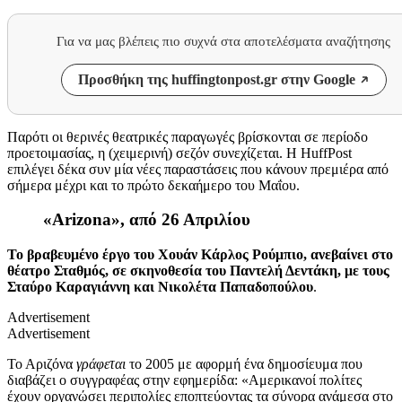
Για να μας βλέπεις πιο συχνά στα αποτελέσματα αναζήτησης
Προσθήκη της huffingtonpost.gr στην Google
Παρότι οι θερινές
θεατρικές παραγωγές
βρίσκονται σε περίοδο
προετοιμασίας, η (χειμερινή) σεζόν συνεχίζεται. Η
HuffPost
επιλέγει δέκα
συν μία νέες
παραστάσεις που κάνουν πρεμιέρα από
σήμερα μέχρι και το πρώτο δεκαήμερο του Μαΐου.
«
Arizona
»
,
από 26 Απριλίου
Το βραβευμένο έργο του
Χουάν Κάρλος Ρούμπιο,
ανεβαίνει στο
θέατρο Σταθμός, σε σκηνοθεσία του Παντελή Δεντάκη, με τους
Σταύρο Καραγιάννη και Νικολέτα Παπαδοπούλου
.
Advertisement
Advertisement
Το
Αριζόνα
γράφεται
το 2005 με αφορμή ένα δημοσίευμα που
διαβάζει ο συγγραφέας στην εφημερίδα: «Αμερικανοί πολίτες
έχουν οργανώσει περιπολίες εποπτεύοντας τα σύνορα ανάμεσα στο