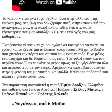
Το
«
L
abor
»
είναι έ
να έργο-σχόλιο πάνω στην αλλοίωση της
εικόνας μας, στη ζωή που δεν ζήσαμε ποτέ, στην κατασκευή των
αναμνήσεών μας, στα υπαρξιακά απωθημένα, στις αυτό-
εξαπατήσεις που μας διασώζουν (;), στις επιλογές που μας
καθορίζουν.
Ένα ζευγάρι πλαστικών χειρουργών έχει καταφέρει να νικάει το
χρόνο και να ζει σε μια ατέλειωτη απομόνωση. Μέχρι το βράδυ
που χτυπάει την πόρτα του σπιτιού τους ένας νεαρός. Είχε μόλις
ένα ατύχημα και δε θυμάται ποιος είναι. Τον φιλοξενούν και τον
περιθάλπουν. Όσο περνάνε οι μέρες όμως, το ζευγάρι δένεται όλο
και περισσότερο με τον νεαρό. Αρχίζουν να παρεμβαίνουν πάνω
στην εμφάνιση του με νυστέρι και ψαλίδι. Καθώς το πρόσωπό του
αλλάζει, γίνεται παιδί τους.
Την παράσταση σκηνοθετεί η νεαρή
Έμιλυ Λουΐζου
, Ελληνίδα
σκηνοθέτης που ζει στο Λονδίνο.
Παίζουν
ο
Στέλιος Μάινας
, η
Ιωάννα Παππά
και ο
Ορέστης Χαλκιάς
.
«Νυχιάνγκ»,
από 6 Μαΐου