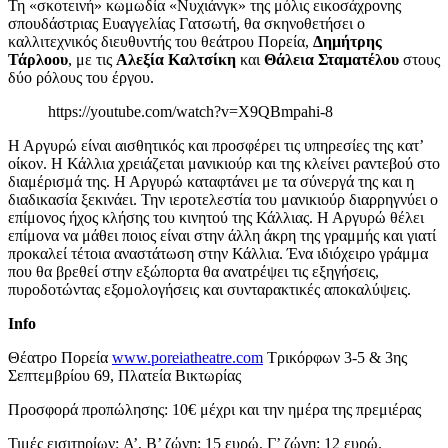
Τη «σκοτεινή» κωμωδία «Νυχιάνγκ» της μόλις εικοσάχρονης
σπουδάστριας Ευαγγελίας Γατσωτή, θα σκηνοθετήσει ο
καλλιτεχνικός διευθυντής του θεάτρου Πορεία,
Δημήτρης
Τάρλοου
, με τις
Αλεξία Καλτσίκη
και
Θάλεια Σταματέλου
στους
δύο ρόλους του έργου.
https://youtube.com/watch?v=X9QBmpahi-8
Η Αργυρώ είναι αισθητικός και προσφέρει τις υπηρεσίες της κατ’
οίκον. Η Κάλλια χρειάζεται μανικιούρ και της κλείνει ραντεβού στο
διαμέρισμά της. Η Αργυρώ καταφτάνει με τα σύνεργά της και η
διαδικασία ξεκινάει. Την ιεροτελεστία του μανικιούρ διαρρηγνύει ο
επίμονος ήχος κλήσης του κινητού της Κάλλιας. Η Αργυρώ θέλει
επίμονα να μάθει ποιος είναι στην άλλη άκρη της γραμμής και γιατί
προκαλεί τέτοια αναστάτωση στην Κάλλια. Ένα ιδιόχειρο γράμμα
που θα βρεθεί στην εξώπορτα θα ανατρέψει τις εξηγήσεις,
πυροδοτώντας εξομολογήσεις και συνταρακτικές αποκαλύψεις.
Info
Θ
έατρο
Π
ορεία
www.poreiatheatre.com
Τρικόρφων 3-5 & 3ης
Σεπτεμβρίου 69, Πλατεία Βικτωρίας
Προσφορά προπώλησης: 10€ μέχρι και την ημέρα της πρεμιέρας
Τιμές εισιτηρίων: A’, Β’ ζώνη: 15 ευρώ, Γ’ ζώνη: 12 ευρώ.