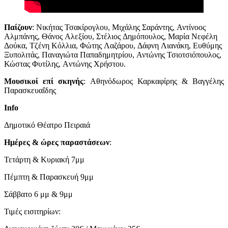
Παίζουν
:
Νικήτας
Τσακίρογλου
,
Μιχάλης
Σαράντης
,
Αντίνοος
Αλμπάνης
,
Θάνος
Αλεξίου
,
Στέλιος
Δημόπουλος
,
Μαρία
Νεφέλη
Δούκα
,
Τζένη
Κόλλια
,
Φώτης
Λαζάρου
,
Δάφνη
Λιανάκη
,
Ευθύμης
Ξυπολιτάς
,
Παναγιώτα
Παπαδημητρίου
,
Αντώνης
Τσιοτσιόπουλος
,
Κώστας
Φυτίλης
, A
ντώνης
Χρήστου.
Μουσικοί επί σκηνής
:
Αθηνόδωρος Καρκαφίρης & Βαγγέλης
Παρασκευαΐδης
Info
Δημοτικό Θέατρο Πειραιά
Ημέρες & ώρες παραστάσεων
:
Τετάρτη & Κυριακή 7μμ
Πέμπτη & Παρασκευή 9μμ
Σάββατο 6 μμ & 9μμ
Τιμές εισιτηρίων: