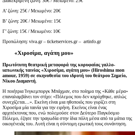
Διακεκριμένη ζώνη: 30€ / Μειωμένο: 25€
Α’ ζώνη: 25€ / Μειωμένο: 20€
Β’ ζώνη: 20€ / Μειωμένο: 15€
Γ’ ζώνη: 15€ / Μειωμένο: 10€
Προπώληση: viva.gr – ticketservices.gr – artinfo.gr
«Χιροσίμα, αγάπη μου»
Πρωτότυπη θεατρική μεταφορά της κορυφαίας γαλλο-
ιαπωνικής ταινίας «Χιροσίμα, αγάπη μου» (Hiroshima mon
amour, 1959) σε σκηνοθεσία του ιδρυτή του θεάτρου Σημείο,
Νίκου Διαμαντή
.
Η ποιήτρια Ίνγκεμποργκ Μπάχμαν, στο ποίημα της «Κάθε μέρα»
επαναλαμβάνει τον στίχο: «Πόλεμος που δεν κηρύχθηκε, απλώς
συνεχίζεται…». Εκείνη είναι μια ηθοποιός που γυρίζει στη
Χιροσίμα μία ταινία για την ειρήνη. Εκείνος είναι ένας
αρχιτέκτονας που, ενώ πολεμούσε στον Δεύτερο Παγκόσμιο
Πόλεμο, έζησε την τραγωδία στην ίδια πόλη μέσα από τα μάτια της
οικογένειάς του. Αυτή είναι η σύντομη ερωτική τους συνάντηση.