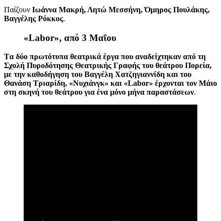
Παίζουν
Ιωάννα Μακρή, Λητώ Μεσσήνη, Όμηρος Πουλάκης,
Βαγγέλης Ρόκκος
.
«
L
abor
», από 3 Μαΐου
Τ
α δύο πρωτότυπα θεατρικά έργα που αναδείχτηκαν από τη
Σχολή Πυροδότησης Θεατρικής Γραφής του θεάτρου Πορεία,
με την καθοδήγηση του Βαγγέλη Χατζηγιαννίδη και του
Θανάση Τριαρίδη, «Νυχιάνγκ» και «
Labor
» έρχονται τον Μάιο
στη σκηνή του θεάτρου για ένα μόνο μήνα παραστάσεων
.