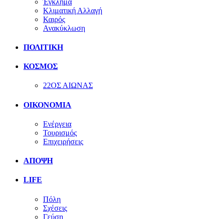
Έγκλημα
Κλιματική Αλλαγή
Καιρός
Ανακύκλωση
ΠΟΛΙΤΙΚΗ
ΚΟΣΜΟΣ
22ΟΣ ΑΙΩΝΑΣ
ΟΙΚΟΝΟΜΙΑ
Ενέργεια
Τουρισμός
Επιχειρήσεις
ΑΠΟΨΗ
LIFE
Πόλη
Σχέσεις
Γεύση