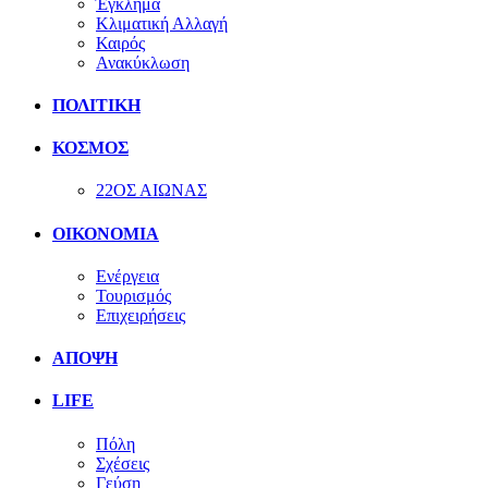
Έγκλημα
Κλιματική Αλλαγή
Καιρός
Ανακύκλωση
ΠΟΛΙΤΙΚΗ
ΚΟΣΜΟΣ
22ΟΣ ΑΙΩΝΑΣ
ΟΙΚΟΝΟΜΙΑ
Ενέργεια
Τουρισμός
Επιχειρήσεις
ΑΠΟΨΗ
LIFE
Πόλη
Σχέσεις
Γεύση