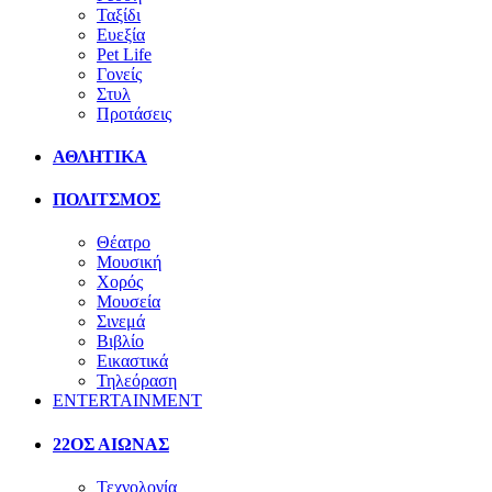
Ταξίδι
Ευεξία
Pet Life
Γονείς
Στυλ
Προτάσεις
ΑΘΛΗΤΙΚΑ
ΠΟΛΙΤΣΜΟΣ
Θέατρο
Μουσική
Χορός
Μουσεία
Σινεμά
Βιβλίο
Εικαστικά
Τηλεόραση
ENTERTAINMENT
22ΟΣ ΑΙΩΝΑΣ
Τεχνολογία