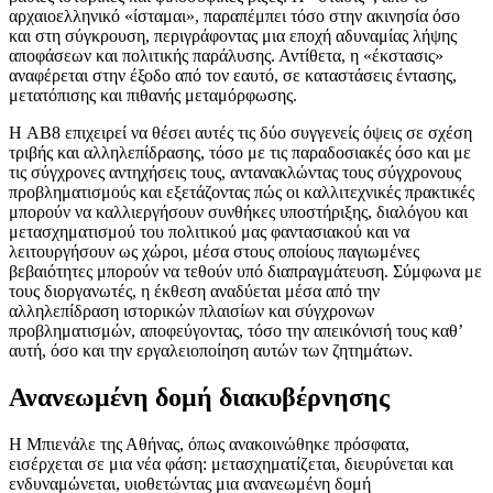
αρχαιοελληνικό «ίσταμαι», παραπέμπει τόσο στην ακινησία όσο
και στη σύγκρουση, περιγράφοντας μια εποχή αδυναμίας λήψης
αποφάσεων και πολιτικής παράλυσης. Αντίθετα, η «έκστασις»
αναφέρεται στην έξοδο από τον εαυτό, σε καταστάσεις έντασης,
μετατόπισης και πιθανής μεταμόρφωσης.
Η AB8 επιχειρεί να θέσει αυτές τις δύο συγγενείς όψεις σε σχέση
τριβής και αλληλεπίδρασης, τόσο με τις παραδοσιακές όσο και με
τις σύγχρονες αντηχήσεις τους, αντανακλώντας τους σύγχρονους
προβληματισμούς και εξετάζοντας πώς οι καλλιτεχνικές πρακτικές
μπορούν να καλλιεργήσουν συνθήκες υποστήριξης, διαλόγου και
μετασχηματισμού του πολιτικού μας φαντασιακού και να
λειτουργήσουν ως χώροι, μέσα στους οποίους παγιωμένες
βεβαιότητες μπορούν να τεθούν υπό διαπραγμάτευση. Σύμφωνα με
τους διοργανωτές, η έκθεση αναδύεται μέσα από την
αλληλεπίδραση ιστορικών πλαισίων και σύγχρονων
προβληματισμών, αποφεύγοντας, τόσο την απεικόνισή τους καθ’
αυτή, όσο και την εργαλειοποίηση αυτών των ζητημάτων.
Ανανεωμένη δομή διακυβέρνησης
Η Μπιενάλε της Αθήνας, όπως ανακοινώθηκε πρόσφατα,
εισέρχεται σε μια νέα φάση: μετασχηματίζεται, διευρύνεται και
ενδυναμώνεται, υιοθετώντας μια ανανεωμένη δομή