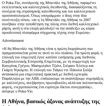
Ο Poka-Yio, συνιδρυτής της Μπιενάλε της Αθήνας, παραμένει
εκτελεστικός και καλλιτεχνικός διευθυντής, διασφαλίζοντας τη
συνέχεια της στρατηγικής κατεύθυνσης και του καλλιτεχνικού
προσανατολισμού. Όπως υπογράμμισε ο ίδιος στην ίδια
συνέντευξη τύπου, «αν η 1η Μπιενάλε της Αθήνας το 2007
συνέβαλε στην τοποθέτηση της πόλης στον διεθνή καλλιτεχνικό
χάρτη, αυτή η νέα εποχή φιλοδοξεί να την αναδείξει ως κύρια
προοδευτική πλατφόρμα σύγχρονης τέχνης στην Ευρώπη».
Advertisement
«Η 8η Μπιενάλε της Αθήνας είναι η πρώτη διοργάνωση που
πραγματοποιείται μέσα σε αυτό το νέο πλαίσιο. Για πρώτη φορά, η
επιλογή του επιμελητή έγινε κατόπιν εισήγησης μιας διεθνούς
Συμβουλευτικής Επιτροπής Επιμέλειας, με τη συμμετοχή των
Κατερίνας Γρέγου, Μασιμιλιάνο Τζιόνι, Στέφανι Χέσλερ και
Γκάμπι Νγκόμπο. Η επιλογή του Τιάγκο ντε Πάουλα Σούζα
αντανακλά μια επιμελητική πρακτική με διεθνή εμπειρία.
Παράλληλα με την ΑΒ8, επιδιώκουμε να αναπτύξουμε συμπράξεις
με καλλιτέχνες, ανεξάρτητες πρωτοβουλίες αλλά και πολιτιστικούς
φορείς, ενεργοποιώντας ένα ευρύτερο δίκτυο συνεργασίας»,
ανέφερε ο Poka-Yio.
Η Αθήνα, βασικός άξονας ανάπτυξης της