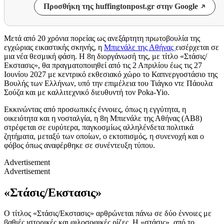
Προσθήκη της huffingtonpost.gr στην Google
Μετά από 20 χρόνια πορείας ως ανεξάρτητη πρωτοβουλία της
εγχώριας εικαστικής σκηνής, η
Μπιενάλε της Αθήνας
εισέρχεται σε
μια νέα θεσμική φάση. Η 8η διοργάνωσή της, με τίτλο «Στάσις/
Εκστασις», θα πραγματοποιηθεί από τις 2 Απριλίου έως τις 27
Ιουνίου 2027 με κεντρικό εκθεσιακό χώρο το Καπνεργοστάσιο της
Βουλής των Ελλήνων, υπό την επιμέλεια του Τιάγκο ντε Πάουλα
Σούζα και με καλλιτεχνικό διευθυντή τον Poka-Yio.
Εκκινώντας από προσωπικές έννοιες, όπως η εγγύτητα, η
οικειότητα και η νοσταλγία, η 8η Μπιενάλε της Αθήνας (AB8)
στρέφεται σε ευρύτερα, παγκοσμίως αλληλένδετα πολιτικά
ζητήματα, μεταξύ των οποίων, ο εκτοπισμός, η συνενοχή και ο
φόβος όπως αναφέρθηκε σε συνέντευξη τύπου.
Advertisement
Advertisement
«Στάσις/Εκστασις»
Ο τίτλος «Στάσις/Εκστασις» αρθρώνεται πάνω σε δύο έννοιες με
βαθιές ιστορικές και φιλοσοφικές ρίζες. Η «στάσις», από το