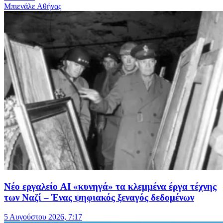
Μπιενάλε Αθήνας
Nέο εργαλείο AI «κυνηγά» τα κλεμμένα έργα τέχνης
των Ναζί – Ένας ψηφιακός ξεναγός δεδομένων
5 Αυγούστου 2026, 7:17