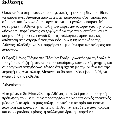
έκθεσης
Όπως ακόμα σημείωσαν οι διοργανωτές, η έκθεση δεν προτίθεται
να παραμείνει σιωπηλή απέναντι στις επείγουσες συζητήσεις του
σήμερα, ταυτόχρονα όμως αρνείται να τις εργαλειοποιήσει. Με
αφετηρία την Αθήνα -μια πόλη που φέρει μια ιστορία από την οποία
δύσκολα μπορεί κανείς να ξεφύγει ή να την απλουστεύσει, αλλά
και μια πόλη που έχει αναδείξει τις συλλογικές πρακτικές ως
απάντηση στις στρεβλώσεις του κόσμου- η 8η Μπιενάλε της
Αθήνας φιλοδοξεί να λειτουργήσει ως μια άσκηση κατανόησης του
παρόντος.
Ο Βραζιλιάνος Τιάγκο ντε Πάουλα Σούζα, γνωστός για τη δουλειά
του γύρω από ζητήματα αποαποικιοποίησης, κοινωνικής μνήμης και
συλλογικών αφηγήσεων, τόνισε ότι η σχέση με την Αθήνα και την
περιοχή της Ανατολικής Μεσογείου θα αποτελέσει βασικό άξονα
ανάπτυξης της έκθεσης.
Advertisement
«Για μένα, η 8η Μπιενάλε της Αθήνας αποτελεί μια δημιουργική
πρόκληση που με ωθεί να προσεγγίσω τις καλλιτεχνικές πρακτικές
μέσα από το πρίσμα μιας πόλης με σύνθετη ιστορία και έντονη
πολιτική και κοινωνική εμπειρία. Η Αθήνα έχει δείξει πως, ακόμη
και σε περιόδους κρίσης, η συλλογική δράση μπορεί να