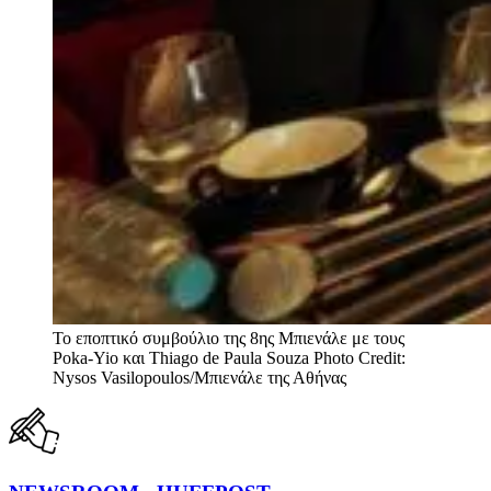
Το εποπτικό συμβούλιο της 8ης Μπιενάλε με τους
Poka-Yio και Thiago de Paula Souza Photo Credit:
Nysos Vasilopoulos/Μπιενάλε της Αθήνας