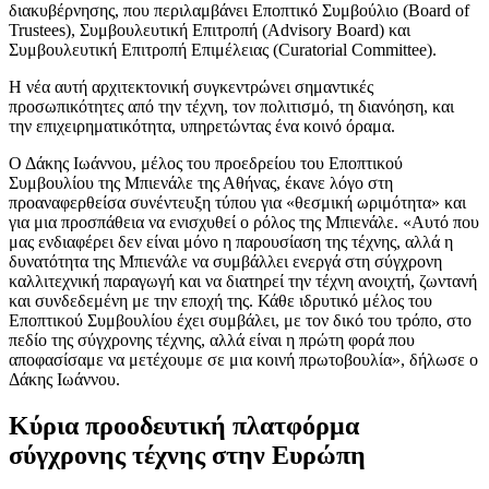
διακυβέρνησης, που περιλαμβάνει Εποπτικό Συμβούλιο (Board of
Trustees), Συμβουλευτική Επιτροπή (Advisory Board) και
Συμβουλευτική Επιτροπή Επιμέλειας (Curatorial Committee).
Η νέα αυτή αρχιτεκτονική συγκεντρώνει σημαντικές
προσωπικότητες από την τέχνη, τον πολιτισμό, τη διανόηση, και
την επιχειρηματικότητα, υπηρετώντας ένα κοινό όραμα.
Ο Δάκης Ιωάννου, μέλος του προεδρείου του Εποπτικού
Συμβουλίου της Μπιενάλε της Αθήνας, έκανε λόγο στη
προαναφερθείσα συνέντευξη τύπου για «θεσμική ωριμότητα» και
για μια προσπάθεια να ενισχυθεί ο ρόλος της Μπιενάλε. «Αυτό που
μας ενδιαφέρει δεν είναι μόνο η παρουσίαση της τέχνης, αλλά η
δυνατότητα της Μπιενάλε να συμβάλλει ενεργά στη σύγχρονη
καλλιτεχνική παραγωγή και να διατηρεί την τέχνη ανοιχτή, ζωντανή
και συνδεδεμένη με την εποχή της. Κάθε ιδρυτικό μέλος του
Εποπτικού Συμβουλίου έχει συμβάλει, με τον δικό του τρόπο, στο
πεδίο της σύγχρονης τέχνης, αλλά είναι η πρώτη φορά που
αποφασίσαμε να μετέχουμε σε μια κοινή πρωτοβουλία», δήλωσε ο
Δάκης Ιωάννου.
Κύρια προοδευτική πλατφόρμα
σύγχρονης τέχνης στην Ευρώπη