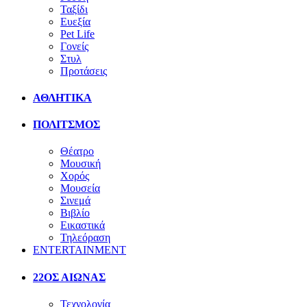
Ταξίδι
Ευεξία
Pet Life
Γονείς
Στυλ
Προτάσεις
ΑΘΛΗΤΙΚΑ
ΠΟΛΙΤΣΜΟΣ
Θέατρο
Μουσική
Χορός
Μουσεία
Σινεμά
Βιβλίο
Εικαστικά
Τηλεόραση
ENTERTAINMENT
22ΟΣ ΑΙΩΝΑΣ
Τεχνολογία