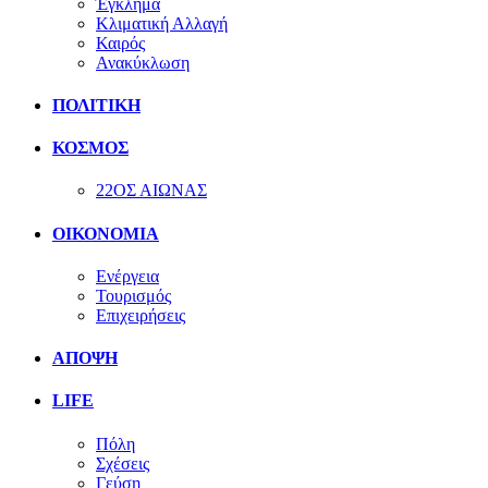
Έγκλημα
Κλιματική Αλλαγή
Καιρός
Ανακύκλωση
ΠΟΛΙΤΙΚΗ
ΚΟΣΜΟΣ
22ΟΣ ΑΙΩΝΑΣ
ΟΙΚΟΝΟΜΙΑ
Ενέργεια
Τουρισμός
Επιχειρήσεις
ΑΠΟΨΗ
LIFE
Πόλη
Σχέσεις
Γεύση