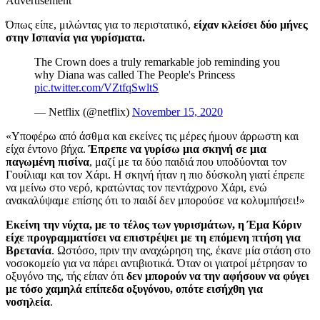
Advertisement
Όπως είπε, μιλώντας για το περιστατικό,
είχαν κλείσει δύο μήνες
στην Ισπανία για γυρίσματα.
The Crown does a truly remarkable job reminding you
why Diana was called The People's Princess
pic.twitter.com/VZtfqSwltS
— Netflix (@netflix)
November 15, 2020
«Υποφέρω από άσθμα και εκείνες τις μέρες ήμουν άρρωστη και
είχα έντονο βήχα.
Έπρεπε να γυρίσω μια σκηνή σε μια
παγωμένη πισίνα
, μαζί με τα δύο παιδιά που υποδύονται τον
Γουίλιαμ και τον Χάρι. Η σκηνή ήταν η πιο δύσκολη γιατί έπρεπε
να μείνω στο νερό, κρατώντας τον πεντάχρονο Χάρι, ενώ
ανακαλύψαμε επίσης ότι το παιδί δεν μπορούσε να κολυμπήσει!»
Εκείνη την νύχτα, με το τέλος των γυρισμάτων, η Έμα Κόριν
είχε προγραμματίσει να επιστρέψει με τη επόμενη πτήση για
Βρετανία
. Ωστόσο, πριν την αναχώρηση της, έκανε μία στάση στο
νοσοκομείο για να πάρει αντιβιοτικά. Όταν οι γιατροί μέτρησαν το
οξυγόνο της, τής είπαν ότι
δεν μπορούν να την αφήσουν να φύγει
με τόσο χαμηλά επίπεδα οξυγόνου, οπότε εισήχθη για
νοσηλεία
.