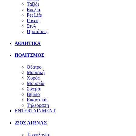
Ταξίδι
Ευεξία
Pet Life
Γονείς
Στυλ
Προτάσεις
ΑΘΛΗΤΙΚΑ
ΠΟΛΙΤΣΜΟΣ
Θέατρο
Μουσική
Χορός
Μουσεία
Σινεμά
Βιβλίο
Εικαστικά
Τηλεόραση
ENTERTAINMENT
22ΟΣ ΑΙΩΝΑΣ
Τεχνολογία