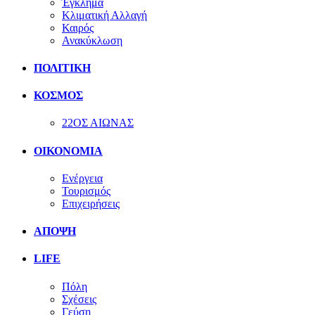
Έγκλημα
Κλιματική Αλλαγή
Καιρός
Ανακύκλωση
ΠΟΛΙΤΙΚΗ
ΚΟΣΜΟΣ
22ΟΣ ΑΙΩΝΑΣ
ΟΙΚΟΝΟΜΙΑ
Ενέργεια
Τουρισμός
Επιχειρήσεις
ΑΠΟΨΗ
LIFE
Πόλη
Σχέσεις
Γεύση