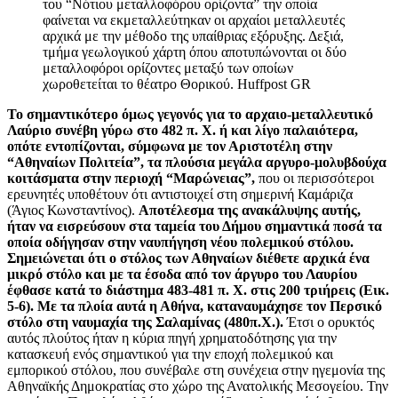
του “Νότιου μεταλλοφόρου ορίζοντα” την οποία
φαίνεται να εκμεταλλεύτηκαν οι αρχαίοι μεταλλευτές
αρχικά με την μέθοδο της υπαίθριας εξόρυξης. Δεξιά,
τμήμα γεωλογικού χάρτη όπου αποτυπώνονται οι δύο
μεταλλοφόροι ορίζοντες μεταξύ των οποίων
χωροθετείται το θέατρο Θορικού.
Huffpost GR
Το σημαντικότερο όμως γεγονός για το αρχαιο-μεταλλευτικό
Λαύριο συνέβη γύρω στο 482 π. Χ. ή και λίγο παλαιότερα,
οπότε εντοπίζονται, σύμφωνα με τον Αριστοτέλη στην
“Αθηναίων Πολιτεία”, τα πλούσια μεγάλα αργυρο-μολυβδούχα
κοιτάσματα στην περιοχή “Μαρώνειας”,
που οι περισσότεροι
ερευνητές υποθέτουν ότι αντιστοιχεί στη σημερινή Καμάριζα
(Άγιος Κωνσταντίνος).
Αποτέλεσμα της ανακάλυψης αυτής,
ήταν να εισρεύσουν στα ταμεία του Δήμου σημαντικά ποσά τα
οποία οδήγησαν στην ναυπήγηση νέου πολεμικού στόλου.
Σημειώνεται ότι ο στόλος των Αθηναίων διέθετε αρχικά ένα
μικρό στόλο και με τα έσοδα από τον άργυρο του Λαυρίου
έφθασε κατά το διάστημα 483-481 π. Χ. στις 200 τριήρεις (Εικ.
5-6). Με τα πλοία αυτά η Αθήνα, καταναυμάχησε τον Περσικό
στόλο στη ναυμαχία της Σαλαμίνας (480π.Χ.).
Έτσι ο ορυκτός
αυτός πλούτος ήταν η κύρια πηγή χρηματοδότησης για την
κατασκευή ενός σημαντικού για την εποχή πολεμικού και
εμπορικού στόλου, που συνέβαλε στη συνέχεια στην ηγεμονία της
Αθηναϊκής Δημοκρατίας στο χώρο της Ανατολικής Μεσογείου. Την