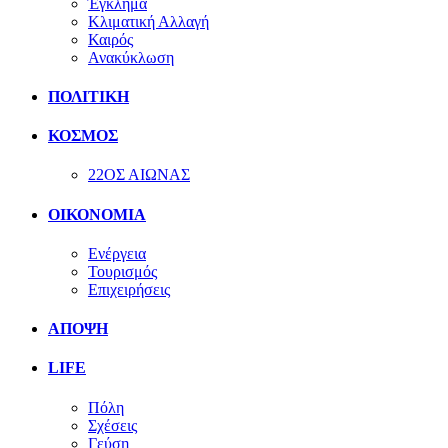
Έγκλημα
Κλιματική Αλλαγή
Καιρός
Ανακύκλωση
ΠΟΛΙΤΙΚΗ
ΚΟΣΜΟΣ
22ΟΣ ΑΙΩΝΑΣ
ΟΙΚΟΝΟΜΙΑ
Ενέργεια
Τουρισμός
Επιχειρήσεις
ΑΠΟΨΗ
LIFE
Πόλη
Σχέσεις
Γεύση