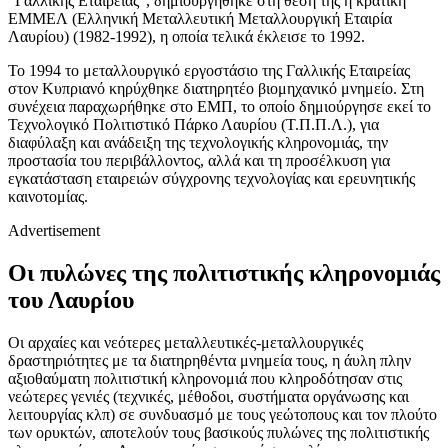
“Γαλλικής Εταιρείας”, δημιουργήθηκε στη θέση της η κρατική
ΕΜΜΕΛ (Ελληνική Μεταλλευτική Μεταλλουργική Εταιρία
Λαυρίου) (1982-1992), η οποία τελικά έκλεισε το 1992.
Το 1994 το μεταλλουργικό εργοστάσιο της Γαλλικής Εταιρείας
στον Κυπριανό κηρύχθηκε διατηρητέο βιομηχανικό μνημείο. Στη
συνέχεια παραχωρήθηκε στο ΕΜΠ, το οποίο δημιούργησε εκεί το
Τεχνολογικό Πολιτιστικό Πάρκο Λαυρίου (Τ.Π.Π.Λ.), για
διαφύλαξη και ανάδειξη της τεχνολογικής κληρονομιάς, την
προστασία του περιβάλλοντος, αλλά και τη προσέλκυση για
εγκατάσταση εταιρειών σύγχρονης τεχνολογίας και ερευνητικής
καινοτομίας.
Advertisement
Οι πυλώνες της πολιτιστικής κληρονομιάς
του Λαυρίου
Οι αρχαίες και νεότερες μεταλλευτικές-μεταλλουργικές
δραστηριότητες με τα διατηρηθέντα μνημεία τους, η άυλη πλην
αξιοθαύματη πολιτιστική κληρονομιά που κληροδότησαν στις
νεώτερες γενιές (τεχνικές, μέθοδοι, συστήματα οργάνωσης και
λειτουργίας κλπ) σε συνδυασμό με τους γεώτοπους και τον πλούτο
των ορυκτών, αποτελούν τους βασικούς πυλώνες της πολιτιστικής