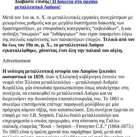
Διαβάστε επίσης:
Η δουλεία στο αρχαίο
μεταλλευτικό Λαύριο!
Μετά τον 1ον αι. π. Χ. οι μεταλλευτικές εργασίες συνεχίστηκαν με
μειωμένους ρυθμούς και με μεγάλα διαστήματα διακοπής των
δραστηριοτήτων, με σποραδικές κατεργασίες “εκβολάδων”, ή και
ανάτηξη “σκωριών” και “λιθάργυρων” που είχαν παραμείνει λόγω
της ατελούς καμίνευσης των παλαιοτέρων εποχών.
Τελικά από τον
6
ο έως τον 19ο αι, μ. Χ., το μεταλλευτικό Λαύριο
εγκαταλείφθηκε, χάνοντας έτσι όλη την παλαιά του αίγλη.
Advertisement
Η νεότερη μεταλλευτική ιστορία του Λαυρίου
ξεκινάει
ουσιαστικά το 1859
, όταν η Ελληνική κυβέρνηση έστειλε τον
νεαρό τότε Έλληνα μεταλλειολόγο – μεταλλουργό Ανδρέα
Κορδέλλα, μία σπουδαία προσωπικότητα όπως αποδείχτηκε στη
συνέχεια, να επισκεφθεί το μεταλλευτικό Λαύριο και να
διερευνήσει την δυνατότητα επαναλειτουργίας του. Το 1861 ο
ανωτέρω επιστήμονας επέτυχε παραγωγή μολύβδου με μία
πρόχειρη κάμινο τήξης, που κατασκεύασε. Στη συνέχεια έρχεται σε
επαφή με τον J.B. Serpieri, Γαλλο-Ιταλό μεταλλειολόγο και
επιχειρηματία ο οποίος προχωράει, στη σύσταση της Γαλλο-
ιταλικής εταιρείας “Roux – Serpieri – Fressynet C.E.” (1864-1873.)
Το 1865 είναι η πρώτη χρονιά που παράχθηκε ξανά, μετά από