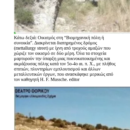
Κάτω δεξιά: Οικισμός στη “Βιομηχανική πόλη ή
συνοικία”. Διακρίνεται διατηρημένος δρόμος
(mettallurgy street) με ίχνη από τροχούς αμαξών που
χώριζε τον οικισμό σε δύο μέρη. Όλα τα στοιχεία
μαρτυρούν την ύπαρξη μιας πυκνοκατοικημένης και
ακμάζουσας πόλης κατά τον 5o-4ο αι. π. Χ., με πλήθος
σπιτιών, πλυντηρίων εμπλουτισμού και άλλων
μεταλλευτικών έργων, που ανασκάφηκε μερικώς από
τον καθηγητή H. F. Mussche.
editor