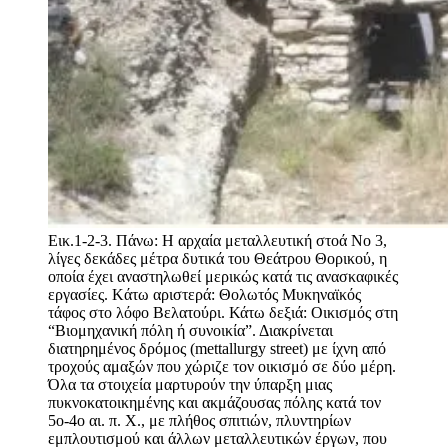
Εικ.1-2-3. Πάνω: Η αρχαία μεταλλευτική στοά Νο 3,
λίγες δεκάδες μέτρα δυτικά του Θεάτρου Θορικού, η
οποία έχει αναστηλωθεί μερικώς κατά τις ανασκαφικές
εργασίες. Kάτω αριστερά: Θολωτός Μυκηναϊκός
τάφος στο λόφο Βελατούρι. Κάτω δεξιά: Οικισμός στη
“Βιομηχανική πόλη ή συνοικία”. Διακρίνεται
διατηρημένος δρόμος (mettallurgy street) με ίχνη από
τροχούς αμαξών που χώριζε τον οικισμό σε δύο μέρη.
Όλα τα στοιχεία μαρτυρούν την ύπαρξη μιας
πυκνοκατοικημένης και ακμάζουσας πόλης κατά τον
5o-4ο αι. π. Χ., με πλήθος σπιτιών, πλυντηρίων
εμπλουτισμού και άλλων μεταλλευτικών έργων, που