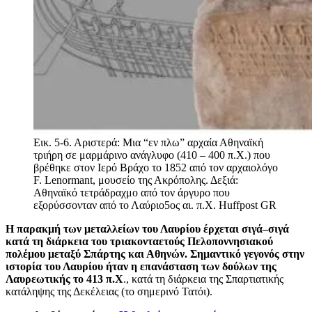
Εικ. 5-6. Αριστερά: Μια “εν πλω” αρχαία Αθηναϊκή
τριήρη σε μαρμάρινο ανάγλυφο (410 – 400 π.Χ.) που
βρέθηκε στον Ιερό Βράχο τo 1852 από τον αρχαιολόγο
F. Lenormant, μουσείο της Ακρόπολης. Δεξιά:
Αθηναϊκό τετράδραχμο από τον άργυρο που
εξορύσσονταν από το Λαύριο5ος αι. π.Χ.
Huffpost GR
Η παρακμή των μεταλλείων του Λαυρίου έρχεται σιγά–σιγά
κατά τη διάρκεια του τριακονταετούς Πελοποννησιακού
πολέμου μεταξύ Σπάρτης και Αθηνών. Σημαντικό γεγονός στην
ιστορία του Λαυρίου ήταν η επανάσταση των δούλων της
Λαυρεωτικής το 413 π.Χ
., κατά τη διάρκεια της Σπαρτιατικής
κατάληψης της Δεκέλειας (το σημερινό Τατόι).