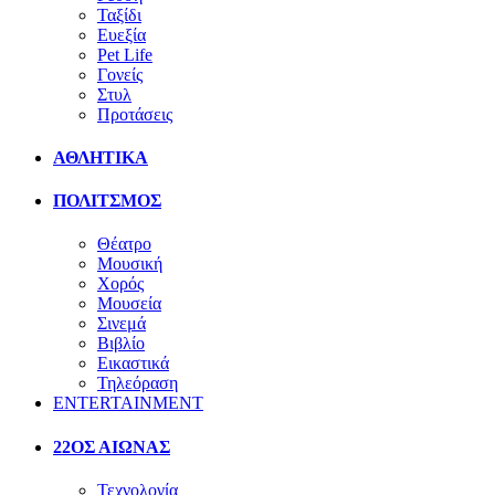
Ταξίδι
Ευεξία
Pet Life
Γονείς
Στυλ
Προτάσεις
ΑΘΛΗΤΙΚΑ
ΠΟΛΙΤΣΜΟΣ
Θέατρο
Μουσική
Χορός
Μουσεία
Σινεμά
Βιβλίο
Εικαστικά
Τηλεόραση
ENTERTAINMENT
22ΟΣ ΑΙΩΝΑΣ
Τεχνολογία