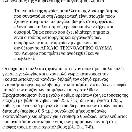
κληρονομιάς της Λαυρεωτικής σε παγκόσμια κλίμακα.
Τα μνημεία της αρχαίας μεταλλευτικής δραστηριότητας
που συναντούμε στη Λαυρεωτική είναι στοιχεία ποου
έχουν καταγραφτεί σε μεγάλο βαθμό: στοές, φρέατα,
πλυντήρια εμπλουτισμού, ερείπια καμίνων τήξης και
οικισμοί. Όμως εκείνο που έχει ιδιαίτερη σημασία
είναι ο τρόπος λειτουργίας και οργάνωσής των
απαράμιλλων αυτών αρχαίων μνημείων που
συνθέτουν το ΑΡΧΑΙΟ ΤΕΧΝΟΛΟΓΙΚΟ ΘΑΥΜΑ
του Λαυρίου που πρέπει να αναδειχθεί και να
προβληθεί.
Οι αρχαίοι μεταλλευτές φαίνεται ότι είχαν αποκτήσει πολύ καλές
γνώσεις γεωλογίας και είχαν πολύ νωρίς κατανοήσει τον
«κοιτασματολογικό κανόνα» δηλαδή τον οδηγό έρευνας
εντοπισμού αργυρομολυβδούχων κοιτασμάτων στις ζώνες επαφής
μεταξύ των οριζόντων μαρμάρων και σχιστολίθων.
Πραγματοποίησαν ένα μεγάλο αριθμό φρεάτων (οι γεωτρήσεις της
εποχής) με βάθη συνήθως από 25μ. έως 55μ και μέγιστο 120μ.,
καθώς και ένα πολύ μεγάλο δίκτυο διερευνητικών στοών μικρής
διατομής (περίπου 0,6 τ.μ.) συνολικού μήκους πιθανώς
εκατοντάδων χιλιομέτρων για εντοπισμό θυλάκων μεταλλεύματος
που αναπτύσσονταν κύρια εντός των μαρμάρων κοντά ή στις
επαφές τους με τους σχιστόλιθους (βλ. Εικ. 7-8).