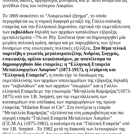
πολλούς αιώνες, αργυρούχος μόλυβδος και γι’ αυτό θεωρείται ως
γενέθλιο έτος του νεότερου Λαυρίου.
Το 1869 ανακύπτει το “Λαυρεωτικό ζήτημα”, το οποίο
περιγράφεται ως η νομική διαφορά μεταξύ της Γαλλο-ιταλικής
εταιρείας και του Ελληνικού Δημοσίου, σχετικά την εκμετάλλευση
των
εκβολάδων
δηλαδή των αρχαίων καταλοίπων εξόρυξης
(μεταλλεύματα <7% σε Pb). Συνέπεια ήταν να δημιουργηθεί μία
μεγάλη πολιτική κρίση, ακόμα και με παρεμβάσεις των ξένων
δυνάμεων στις εσωτερικές πολιτικές εξελίξεις.
Στο θέμα τελικά
παρενέβη ο γνωστός μεγαλοτραπεζίτης Ανδρέας Συγγρός,
επικεφαλής ομίλου κεφαλαιούχων, με αποτέλεσμα να
δημιουργηθούν δύο εταιρείες: η “Ελληνική Εταιρεία
Μεταλλουργείων Λαυρίου” (1873-1917), η λεγόμενη και
“Ελληνική Εταιρεία”,
η οποία είχε το δικαίωμα της
εκμετάλλευσης των αρχαίων υπολειμμάτων της εξόρυξης δηλαδή
των “εκβολάδων” και των αρχαίων “σκωριών” και η Γαλλο-
ελληνική Εταιρεία με την επωνυμία “Μεταλλεία Καμάριζας”(1873-
1875) υπό τον J.B. Serpieri, για την εκμετάλλευση των
κοιτασμάτων στο υπέδαφος των παραχωρήσεων της πρώην
εταιρείας “Hilarion Roux et Cie”. Στη συνέχεια η εταιρία
“Μεταλλεία Καμάριζας” εξελίσσεται στη μακροβιότερη και πιο
ισχυρή εταιρία “Γαλλική Εταιρεία Μεταλλείων Λαυρίου”
(Γ.Ε.Μ.Λ), (1875-1982), η καλούμενη και “Γαλλική Εταιρεία” υπό
τον J.B. Serpieri . Το 1982 μετά τη διακοπή των λειτουργιών της