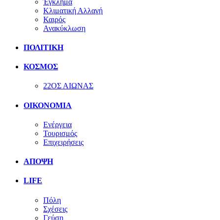
Έγκλημα
Κλιματική Αλλαγή
Καιρός
Ανακύκλωση
ΠΟΛΙΤΙΚΗ
ΚΟΣΜΟΣ
22ΟΣ ΑΙΩΝΑΣ
ΟΙΚΟΝΟΜΙΑ
Ενέργεια
Τουρισμός
Επιχειρήσεις
ΑΠΟΨΗ
LIFE
Πόλη
Σχέσεις
Γεύση