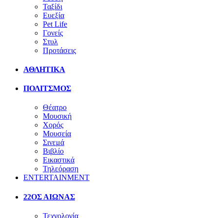
Ταξίδι
Ευεξία
Pet Life
Γονείς
Στυλ
Προτάσεις
ΑΘΛΗΤΙΚΑ
ΠΟΛΙΤΣΜΟΣ
Θέατρο
Μουσική
Χορός
Μουσεία
Σινεμά
Βιβλίο
Εικαστικά
Τηλεόραση
ENTERTAINMENT
22ΟΣ ΑΙΩΝΑΣ
Τεχνολογία