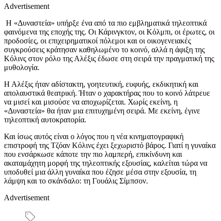
Advertisement
Η «Δυναστεία» υπήρξε ένα από τα πιο εμβληματικά τηλεοπτικά
φαινόμενα της εποχής της. Οι Κάρινγκτον, οι Κόλμπι, οι έρωτες, οι
προδοσίες, οι επιχειρηματικοί πόλεμοι και οι οικογενειακές
συγκρούσεις κράτησαν καθηλωμένο το κοινό, αλλά η άφιξη της
Κόλινς στον ρόλο της Αλέξις έδωσε στη σειρά την πραγματική της
μυθολογία.
Η Αλέξις ήταν αδίστακτη, γοητευτική, ευφυής, εκδικητική και
απολαυστικά θεατρική. Ήταν ο χαρακτήρας που το κοινό λάτρευε
να μισεί και μισούσε να αποχωρίζεται. Χωρίς εκείνη, η
«Δυναστεία» θα ήταν μια επιτυχημένη σειρά. Με εκείνη, έγινε
τηλεοπτική αυτοκρατορία.
Και ίσως αυτός είναι ο λόγος που η νέα κινηματογραφική
επιστροφή της Τζόαν Κόλινς έχει ξεχωριστό βάρος. Γιατί η γυναίκα
που ενσάρκωσε κάποτε την πιο λαμπερή, επικίνδυνη και
ακαταμάχητη μορφή της τηλεοπτικής εξουσίας, καλείται τώρα να
υποδυθεί μια άλλη γυναίκα που έζησε μέσα στην εξουσία, τη
λάμψη και το σκάνδαλο: τη Γουάλις Σίμπσον.
Advertisement