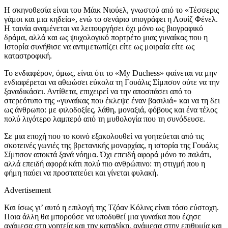
Η σκηνοθεσία είναι του Μάικ Νιούελ, γνωστού από το «Τέσσερις
γάμοι και μια κηδεία», ενώ το σενάριο υπογράφει η Λουίζ Φένελ.
Η ταινία αναμένεται να λειτουργήσει όχι μόνο ως βιογραφικό
δράμα, αλλά και ως ψυχολογικό πορτρέτο μιας γυναίκας που η
Ιστορία συνήθισε να αντιμετωπίζει είτε ως μοιραία είτε ως
καταστροφική.
Το ενδιαφέρον, όμως, είναι ότι το «My Duchess» φαίνεται να μην
ενδιαφέρεται να αθωώσει εύκολα τη Γουάλις Σίμπσον ούτε να την
ξαναδικάσει. Αντίθετα, επιχειρεί να την αποσπάσει από το
στερεότυπο της «γυναίκας που έκλεψε έναν βασιλιά» και να τη δει
ως άνθρωπο: με φιλοδοξίες, λάθη, μοναξιά, φόβους και ένα τέλος
πολύ λιγότερο λαμπερό από τη μυθολογία που τη συνόδευσε.
Σε μια εποχή που το κοινό εξακολουθεί να γοητεύεται από τις
σκοτεινές γωνιές της βρετανικής μοναρχίας, η ιστορία της Γουάλις
Σίμπσον αποκτά ξανά νόημα. Όχι επειδή αφορά μόνο το παλάτι,
αλλά επειδή αφορά κάτι πολύ πιο ανθρώπινο: τη στιγμή που η
φήμη παύει να προστατεύει και γίνεται φυλακή.
Advertisement
Και ίσως γι’ αυτό η επιλογή της Τζόαν Κόλινς είναι τόσο εύστοχη.
Ποια άλλη θα μπορούσε να υποδυθεί μια γυναίκα που έζησε
ανάμεσα στη γοητεία και την καταδίκη, ανάμεσα στην επιθυμία και