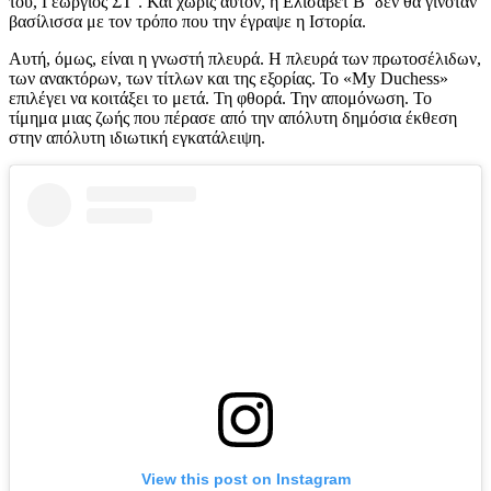
του, Γεώργιος ΣΤ΄. Και χωρίς αυτόν, η Ελισάβετ Β΄ δεν θα γινόταν
βασίλισσα με τον τρόπο που την έγραψε η Ιστορία.
Αυτή, όμως, είναι η γνωστή πλευρά. Η πλευρά των πρωτοσέλιδων,
των ανακτόρων, των τίτλων και της εξορίας. Το «My Duchess»
επιλέγει να κοιτάξει το μετά. Τη φθορά. Την απομόνωση. Το
τίμημα μιας ζωής που πέρασε από την απόλυτη δημόσια έκθεση
στην απόλυτη ιδιωτική εγκατάλειψη.
View this post on Instagram