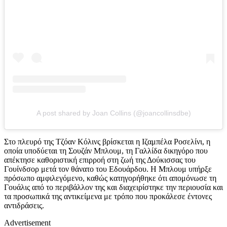
A post shared by Joan Collins (@joancollinsdbe)
Στο πλευρό της Τζόαν Κόλινς βρίσκεται η Ιζαμπέλα Ροσελίνι, η
οποία υποδύεται τη Σουζάν Μπλουμ, τη Γαλλίδα δικηγόρο που
απέκτησε καθοριστική επιρροή στη ζωή της Δούκισσας του
Γουίνδσορ μετά τον θάνατο του Εδουάρδου. Η Μπλουμ υπήρξε
πρόσωπο αμφιλεγόμενο, καθώς κατηγορήθηκε ότι απομόνωσε τη
Γουάλις από το περιβάλλον της και διαχειρίστηκε την περιουσία και
τα προσωπικά της αντικείμενα με τρόπο που προκάλεσε έντονες
αντιδράσεις.
Advertisement