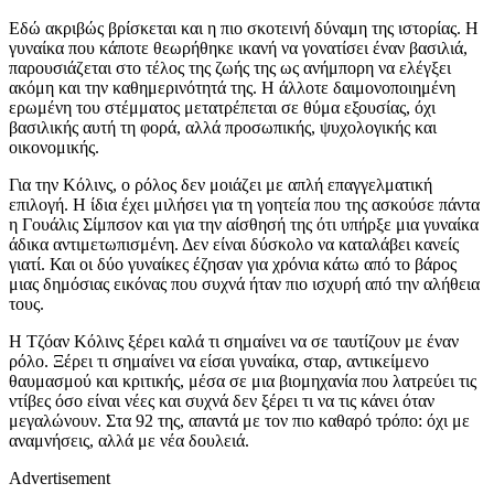
Εδώ ακριβώς βρίσκεται και η πιο σκοτεινή δύναμη της ιστορίας. Η
γυναίκα που κάποτε θεωρήθηκε ικανή να γονατίσει έναν βασιλιά,
παρουσιάζεται στο τέλος της ζωής της ως ανήμπορη να ελέγξει
ακόμη και την καθημερινότητά της. Η άλλοτε δαιμονοποιημένη
ερωμένη του στέμματος μετατρέπεται σε θύμα εξουσίας, όχι
βασιλικής αυτή τη φορά, αλλά προσωπικής, ψυχολογικής και
οικονομικής.
Για την Κόλινς, ο ρόλος δεν μοιάζει με απλή επαγγελματική
επιλογή. Η ίδια έχει μιλήσει για τη γοητεία που της ασκούσε πάντα
η Γουάλις Σίμπσον και για την αίσθησή της ότι υπήρξε μια γυναίκα
άδικα αντιμετωπισμένη. Δεν είναι δύσκολο να καταλάβει κανείς
γιατί. Και οι δύο γυναίκες έζησαν για χρόνια κάτω από το βάρος
μιας δημόσιας εικόνας που συχνά ήταν πιο ισχυρή από την αλήθεια
τους.
Η Τζόαν Κόλινς ξέρει καλά τι σημαίνει να σε ταυτίζουν με έναν
ρόλο. Ξέρει τι σημαίνει να είσαι γυναίκα, σταρ, αντικείμενο
θαυμασμού και κριτικής, μέσα σε μια βιομηχανία που λατρεύει τις
ντίβες όσο είναι νέες και συχνά δεν ξέρει τι να τις κάνει όταν
μεγαλώνουν. Στα 92 της, απαντά με τον πιο καθαρό τρόπο: όχι με
αναμνήσεις, αλλά με νέα δουλειά.
Advertisement