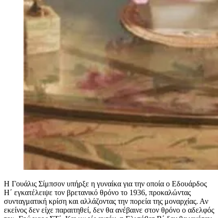
Η Γουάλις Σίμπσον υπήρξε η γυναίκα για την οποία ο Εδουάρδος
Η΄ εγκατέλειψε τον βρετανικό θρόνο το 1936, προκαλώντας
συνταγματική κρίση και αλλάζοντας την πορεία της μοναρχίας. Αν
εκείνος δεν είχε παραιτηθεί, δεν θα ανέβαινε στον θρόνο ο αδελφός