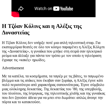
Η Τζόαν Κόλινς και η Αλέξις της
Δυναστείας
Η Τζόαν Κόλινς δεν υπήρξε ποτέ μια απλή τηλεοπτική σταρ. Για
εκατομμύρια θεατές σε όλο τον κόσμο παραμένει η Αλέξις Κόλμπι
της «Δυναστείας», η γυναίκα που μπήκε στη σειρά σαν ηλεκτρικό
ρεύμα και άλλαξε για πάντα τον τρόπο με τον οποίο η τηλεόραση
έγραφε τις «κακές» ηρωίδες.
Advertisement
Με τα καπέλα, τα κοσμήματα, τα ταγιέρ με τις βάτες, το παγωμένο
βλέμμα και τις ατάκες που έκοβαν σαν ξυράφι, η Αλέξις έγινε κάτι
πολύ περισσότερο από χαρακτήρας σαπουνόπερας. Έγινε σύμβολο
μιας ολόκληρης δεκαετίας. Της δεκαετίας του ’80, της υπερβολής,
του πλούτου, της ίντριγκας, της τηλεοπτικής χλιδής και της γυναίκας
που δεν ζητούσε άδεια για να μπει στο δωμάτιο: απλώς άνοιγε την
πόρτα και το κατακτούσε.