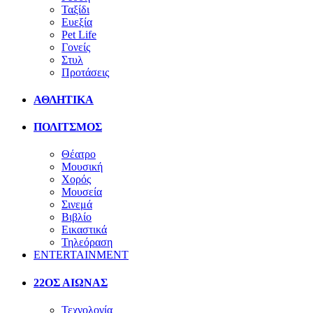
Ταξίδι
Ευεξία
Pet Life
Γονείς
Στυλ
Προτάσεις
ΑΘΛΗΤΙΚΑ
ΠΟΛΙΤΣΜΟΣ
Θέατρο
Μουσική
Χορός
Μουσεία
Σινεμά
Βιβλίο
Εικαστικά
Τηλεόραση
ENTERTAINMENT
22ΟΣ ΑΙΩΝΑΣ
Τεχνολογία