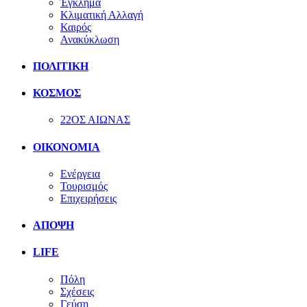
Έγκλημα
Κλιματική Αλλαγή
Καιρός
Ανακύκλωση
ΠΟΛΙΤΙΚΗ
ΚΟΣΜΟΣ
22ΟΣ ΑΙΩΝΑΣ
ΟΙΚΟΝΟΜΙΑ
Ενέργεια
Τουρισμός
Επιχειρήσεις
ΑΠΟΨΗ
LIFE
Πόλη
Σχέσεις
Γεύση