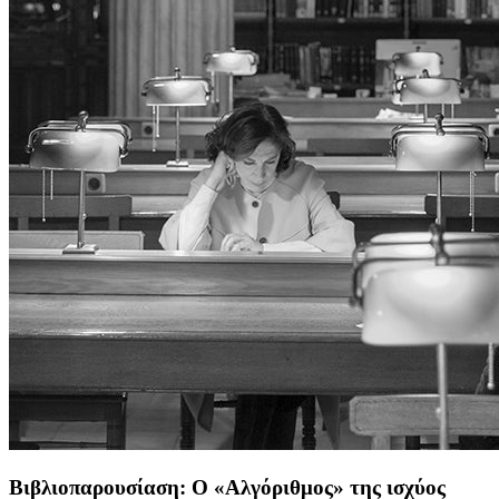
Βιβλιοπαρουσίαση: Ο «Αλγόριθμος» της ισχύος