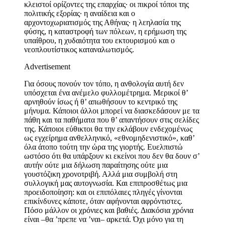
κλειστοί ορίζοντες της επαρχίας· οι πικροί τόποι της
πολιτικής εξορίας· η αναίδεια και ο
αρχοντοχωριατισμός της Αθήνας· η λεηλασία της
φύσης, η καταστροφή των πόλεων, η ερήμωση της
υπαίθρου, η χυδαιότητα του εκτουρισμού και ο
νεοπλουτίστικος καταναλωτισμός.
Advertisement
Για όσους πονούν τον τόπο, η ανθολογία αυτή δεν
υπόσχεται ένα ανέμελο φυλλομέτρημα. Μερικοί θ’
αρνηθούν ίσως ή θ’ απωθήσουν το κεντρικό της
μήνυμα. Κάποιοι άλλοι μπορεί να διασκεδάσουν με τα
πάθη και τα παθήματα που θ’ απαντήσουν στις σελίδες
της. Κάποιοι εύθικτοι θα την εκλάβουν ενδεχομένως
ως εγχείρημα ανθελληνικό, «εθνομηδενιστικό», καθ’
όλα άτοπο τούτη την ώρα της γιορτής. Ευελπιστώ
ωστόσο ότι θα υπάρξουν κι εκείνοι που δεν θα δουν σ’
αυτήν ούτε μια δήλωση παραίτησης ούτε μια
γουστόζικη χρονοτριβή. Αλλά μια συμβολή στη
συλλογική μας αυτογνωσία. Και επιπροσθέτως μια
προειδοποίηση: και οι επιπόλαιες πληγές γίνονται
επικίνδυνες κάποτε, όταν αφήνονται αφρόντιστες.
Πόσο μάλλον οι χρόνιες και βαθιές. Διακόσια χρόνια
είναι ‒θα ’πρεπε να ’ναι‒ αρκετά. Όχι μόνο για τη