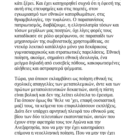
κάτι ξέρει. Και έχει κατηγορηθεί συχνά ότι η έφεσή της
αυτή στις επευφημίες και στις πομπές, στον
εγκωμιασμό των εθνικών κατορθωμάτων, στις
θριαμβολογίες, την τυφλώνει. Ο παραπανίσιος
πατριωτισμός, διαβάζουμε, η ελληνολατρία τόσων και
τόσων μεγάλων μας ποιητών, όχι λίγες φορές τους
καταδίκασε σε ρόλο φερέφωνου, σε παραπαίδι των
μηχανισμών της σωβινιστικής χρηστομάθειας, σε
ντεκόρ λεκτικό κατάλληλο μόνο για δεκάρικους
γυμνασιαρχικούς και στρατιωτικές παρελάσεις. Εθνική
ποίηση, ακούμε, σημαίνει εθνική ιδεολογία, ένα
μείγμα δηλαδή από ευσεβείς πόθους, κακοφωτισμένες
αλήθειες και αστραφτερά ψέμματα.
Τώρα, για όποιον εκλαμβάνει ως ποίηση εθνική τις
σχολικές απαγγελίες των μεταπολεμικών, άντε και των
πρώτων μεταπολιτευτικών δεκαετιών, αυτή η πίστη
είναι βολική και δεν της λείπει ολότελα το έρεισμα.
Για όποιον όμως θα ’θελε να ’χει, επαφή ουσιαστική
μαζί τους, τα κείμενα του επιφυλλάσσουν εκπλήξεις.
Διότι δεν υπάρχει αρνητική πλευρά του εθνικού μας
βίου των δύο τελευταίων εκατονταετιών, αυτών που
έχουν στην αφετηρία τους τον Αγώνα και την
Aνεξαρτησία, που να μην την έχει καυτηριάσει
επίμονα η νεοελληνική ποίηση. Που να μην την έχει