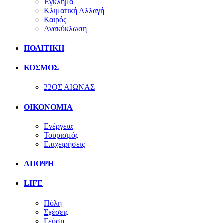
Έγκλημα
Κλιματική Αλλαγή
Καιρός
Ανακύκλωση
ΠΟΛΙΤΙΚΗ
ΚΟΣΜΟΣ
22ΟΣ ΑΙΩΝΑΣ
ΟΙΚΟΝΟΜΙΑ
Ενέργεια
Τουρισμός
Επιχειρήσεις
ΑΠΟΨΗ
LIFE
Πόλη
Σχέσεις
Γεύση