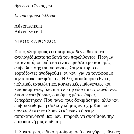
Αγριεύει ο τόπος μου
Σε αποκρούω Ελλάδα
Advertisement
Advertisement
ΝΙΚΟΣ ΚΑΡΟΥΖΟΣ
Στους «λαμπρούς εορτασμούς» δεν είθισται να
αναλογιζόμαστε τα δεινά του παρελθόντος. Πράγμα
κατανοητό, οι επέτειοι είναι περισσότερο αφορμές
επιβεβαίωσης του παρόντος. Στην ιστορία οι
εορτάζοντες αναδιφούμε, αν καν, για να τονώσουμε
την αυτοπεποίθησή μας. Νίλες, κουσούρια εθνικά,
πολιτικές αχρειότητες, κοινωνικές παθογένειες και
κακοδαιμονίες, όλα αυτά ερμηνεύονται ως φαινόμενα
δυσάρεστα βέβαια, που όμως μέσες άκρες
ξεπεράστηκαν. Που πάνω τους δοκιμάστηκε, αλλά και
επιβραβεύθηκε η συλλογική μας αντοχή. Και που
πάντως δεν αποτελούν λεκέ ενοχικό στην
αυτοκατανόησή μας, δεν μπορούν να σκοτίσουν την
ευφρόσυνή μας διάθεση.
Η λογοτεχνία, ειδικά η ποίηση, από πανηγύρεις εθνικές