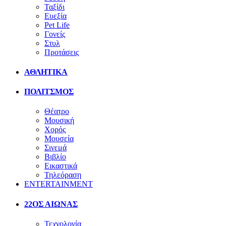
Ταξίδι
Ευεξία
Pet Life
Γονείς
Στυλ
Προτάσεις
ΑΘΛΗΤΙΚΑ
ΠΟΛΙΤΣΜΟΣ
Θέατρο
Μουσική
Χορός
Μουσεία
Σινεμά
Βιβλίο
Εικαστικά
Τηλεόραση
ENTERTAINMENT
22ΟΣ ΑΙΩΝΑΣ
Τεχνολογία