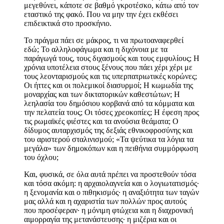
μεγεθύνει, κάποτε σε βαθμό γκροτέσκο, κάτω από τον
εταστικό της φακό. Που να μην την έχει εκθέσει
επιδεικτικά στο προσκήνιο.
Το πράγμα πάει σε μάκρος, τι να πρωτοαναφερθεί
εδώ; Το αλληλοφάγωμα και η διχόνοια με τα
παράγωγά τους, τους διχασμούς και τους εμφυλίους; Η
χρόνια υποτέλεια στους ξένους που πάει χέρι χέρι με
τους λεονταρισμούς και τις υπερπατριωτικές κορώνες;
Οι ήττες και οι πολεμικοί διασυρμοί; Η κωμωδία της
μοναρχίας και των δικτατορικών καθεστώτων; Η
λεηλασία του δημόσιου κορβανά από τα κόμματα και
την πελατεία τους; Οι τόσες χρεοκοπίες; Η έφεση προς
τις ρωμαϊκές φιέστες και τα ανούσια θεάματα; Ο
δίδυμος αυταρχισμός της δεξιάς εθνικοφροσύνης και
του αριστερού σταλινισμού; «Τα ψεύτικα τα λόγια τα
μεγάλα» των δημοκόπων και η πειθήνια συμμόρφωση
του όχλου;
Και, φυσικά, σε όλα αυτά πρέπει να προστεθούν τόσα
και τόσα ακόμη: η αρχαιολαγνεία και ο λογιωτατισμός·
η ξενομανία και ο πιθηκισμός· η αναξιότητα των ταγών
μας αλλά και η αχαριστία των πολλών προς αυτούς
που προσέφεραν· η μόνιμη φτώχεια και η διαχρονική
αιμορραγία της μετανάστευσης· η μιζέρια και οι