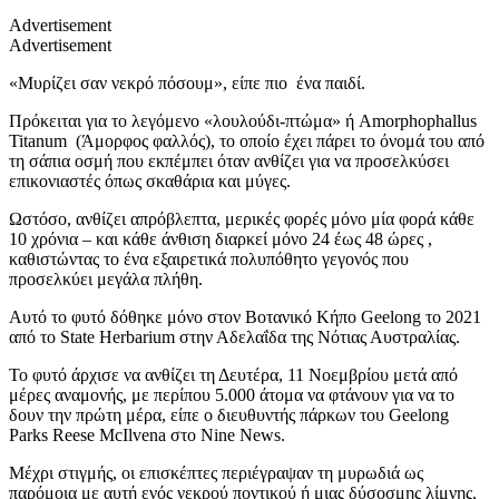
Advertisement
Advertisement
«Μυρίζει σαν νεκρό πόσουμ», είπε πιο ένα παιδί.
Πρόκειται για το λεγόμενο «λουλούδι-πτώμα» ή Amorphophallus
Titanum (Άμορφος φαλλός), το οποίο έχει πάρει το όνομά του από
τη σάπια οσμή που εκπέμπει όταν ανθίζει για να προσελκύσει
επικονιαστές όπως σκαθάρια και μύγες.
Ωστόσο, ανθίζει απρόβλεπτα, μερικές φορές μόνο μία φορά κάθε
10 χρόνια – και κάθε άνθιση διαρκεί μόνο 24 έως 48 ώρες ,
καθιστώντας το ένα εξαιρετικά πολυπόθητο γεγονός που
προσελκύει μεγάλα πλήθη.
Αυτό το φυτό δόθηκε μόνο στον Βοτανικό Κήπο Geelong το 2021
από το State Herbarium στην Αδελαΐδα της Νότιας Αυστραλίας.
Το φυτό άρχισε να ανθίζει τη Δευτέρα, 11 Νοεμβρίου μετά από
μέρες αναμονής, με περίπου 5.000 άτομα να φτάνουν για να το
δουν την πρώτη μέρα, είπε ο διευθυντής πάρκων του Geelong
Parks Reese McIlvena στο Nine News.
Μέχρι στιγμής, οι επισκέπτες περιέγραψαν τη μυρωδιά ως
παρόμοια με αυτή ενός νεκρού ποντικού ή μιας δύσοσμης λίμνης,