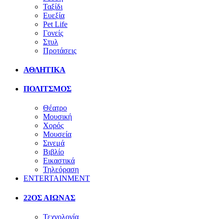
Ταξίδι
Ευεξία
Pet Life
Γονείς
Στυλ
Προτάσεις
ΑΘΛΗΤΙΚΑ
ΠΟΛΙΤΣΜΟΣ
Θέατρο
Μουσική
Χορός
Μουσεία
Σινεμά
Βιβλίο
Εικαστικά
Τηλεόραση
ENTERTAINMENT
22ΟΣ ΑΙΩΝΑΣ
Τεχνολογία