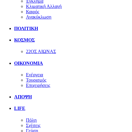
Έγκλημα
Κλιματική Αλλαγή
Καιρός
Ανακύκλωση
ΠΟΛΙΤΙΚΗ
ΚΟΣΜΟΣ
22ΟΣ ΑΙΩΝΑΣ
ΟΙΚΟΝΟΜΙΑ
Ενέργεια
Τουρισμός
Επιχειρήσεις
ΑΠΟΨΗ
LIFE
Πόλη
Σχέσεις
Γεύση