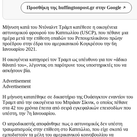
Προσθήκη της huffingtonpost.gr στην Google
Μήνυση κατά του Ντόναλντ Τράμπ κατέθεσε η οικογένεια
αστυνομικού φρουρού του Καπιτωλίου (USCP), που πέθανε μια
ημέρα μετά την επίθεση οπαδών του Ρεπουμπλικάνου πρώην
προέδρου στην έδρα του αμερικανικού Κογκρέσου την 6η
Ιανουαρίου 2021.
Η οικογένεια κατηγορεί τον Τραμπ ως υπέυθυνο για τον «άδικο
θάνατό του», λέγοντας οτι παρότρυνε τους υποστηρικτές του να
ασκήσουν βία.
Advertisement
Advertisement
Η μήνυση κατατέθηκε σε δικαστήριο της Ουάσιγκτον εναντίον του
Τραμπ από την οικογένεια του Μπράιαν Σίκνικ, ο οποίος πέθανε
στα 42 του χρόνια έπειτα από σειρά εγκεφαλικών επεισοδίων που
υπέστη, την 7η Ιανουαρίου.
Ο ιατροδικαστής αποφάνθηκε πως ο αστυνομικός δεν υπέστη
τραυματισμούς στην επίθεση στο Καπιτώλιο, που είχε σκοπό να
εμποδιστούν τα μέλη του αμερικανικού κοινοβουλίου να