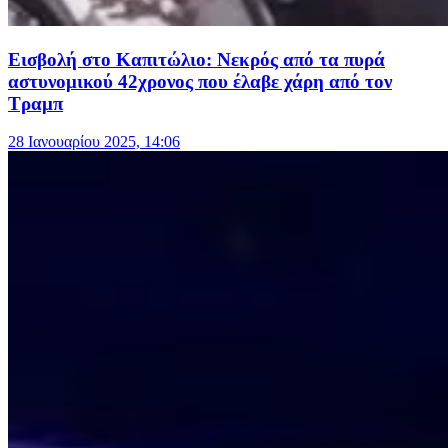
Εισβολή στο Καπιτώλιο: Νεκρός από τα πυρά
αστυνομικού 42χρονος που έλαβε χάρη από τον
Τραμπ
28 Ιανουαρίου 2025, 14:06