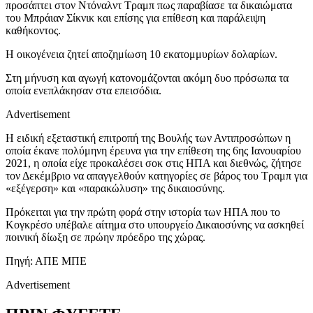
προσάπτει στον Ντόναλντ Τραμπ πως παραβίασε τα δικαιώματα
του Μπράιαν Σίκνικ και επίσης για επίθεση και παράλειψη
καθήκοντος.
Η οικογένεια ζητεί αποζημίωση 10 εκατομμυρίων δολαρίων.
Στη μήνυση και αγωγή κατονομάζονται ακόμη δυο πρόσωπα τα
οποία ενεπλάκησαν στα επεισόδια.
Advertisement
Η ειδική εξεταστική επιτροπή της Βουλής των Αντιπροσώπων η
οποία έκανε πολύμηνη έρευνα για την επίθεση της 6ης Ιανουαρίου
2021, η οποία είχε προκαλέσει σοκ στις ΗΠΑ και διεθνώς, ζήτησε
τον Δεκέμβριο να απαγγελθούν κατηγορίες σε βάρος του Τραμπ για
«εξέγερση» και «παρακώλυση» της δικαιοσύνης.
Πρόκειται για την πρώτη φορά στην ιστορία των ΗΠΑ που το
Κογκρέσο υπέβαλε αίτημα στο υπουργείο Δικαιοσύνης να ασκηθεί
ποινική δίωξη σε πρώην πρόεδρο της χώρας.
Πηγή: ΑΠΕ ΜΠΕ
Advertisement