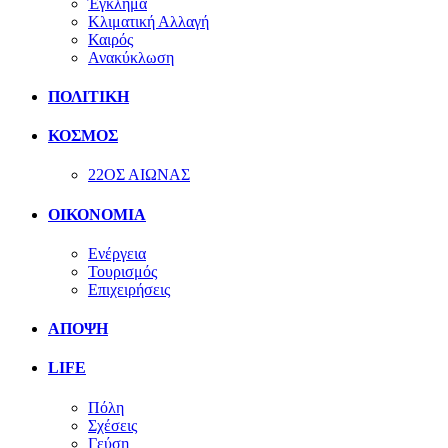
Έγκλημα
Κλιματική Αλλαγή
Καιρός
Ανακύκλωση
ΠΟΛΙΤΙΚΗ
ΚΟΣΜΟΣ
22ΟΣ ΑΙΩΝΑΣ
ΟΙΚΟΝΟΜΙΑ
Ενέργεια
Τουρισμός
Επιχειρήσεις
ΑΠΟΨΗ
LIFE
Πόλη
Σχέσεις
Γεύση