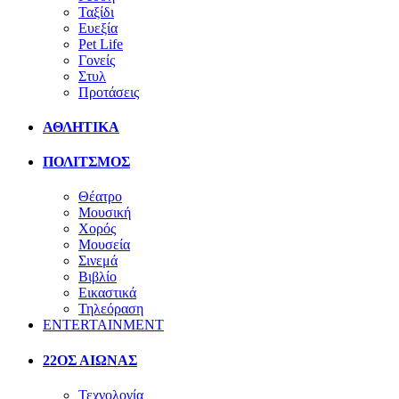
Ταξίδι
Ευεξία
Pet Life
Γονείς
Στυλ
Προτάσεις
ΑΘΛΗΤΙΚΑ
ΠΟΛΙΤΣΜΟΣ
Θέατρο
Μουσική
Χορός
Μουσεία
Σινεμά
Βιβλίο
Εικαστικά
Τηλεόραση
ENTERTAINMENT
22ΟΣ ΑΙΩΝΑΣ
Τεχνολογία