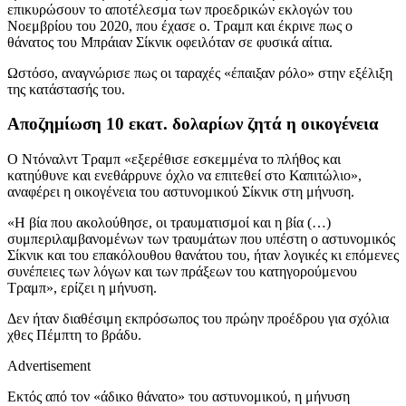
επικυρώσουν το αποτέλεσμα των προεδρικών εκλογών του
Νοεμβρίου του 2020, που έχασε ο. Τραμπ και έκρινε πως ο
θάνατος του Μπράιαν Σίκνικ οφειλόταν σε φυσικά αίτια.
Ωστόσο, αναγνώρισε πως οι ταραχές «έπαιξαν ρόλο» στην εξέλιξη
της κατάστασής του.
Αποζημίωση 10 εκατ. δολαρίων ζητά η οικογένεια
Ο Ντόναλντ Τραμπ «εξερέθισε εσκεμμένα το πλήθος και
κατηύθυνε και ενεθάρρυνε όχλο να επιτεθεί στο Καπιτώλιο»,
αναφέρει η οικογένεια του αστυνομικού Σίκνικ στη μήνυση.
«Η βία που ακολούθησε, οι τραυματισμοί και η βία (…)
συμπεριλαμβανομένων των τραυμάτων που υπέστη ο αστυνομικός
Σίκνικ και του επακόλουθου θανάτου του, ήταν λογικές κι επόμενες
συνέπειες των λόγων και των πράξεων του κατηγορούμενου
Τραμπ», ερίζει η μήνυση.
Δεν ήταν διαθέσιμη εκπρόσωπος του πρώην προέδρου για σχόλια
χθες Πέμπτη το βράδυ.
Advertisement
Εκτός από τον «άδικο θάνατο» του αστυνομικού, η μήνυση