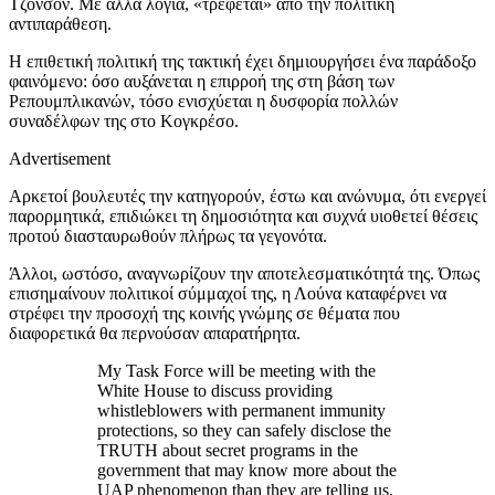
Τζόνσον. Με άλλα λόγια, «τρέφεται» από την πολιτική
αντιπαράθεση.
Η επιθετική πολιτική της τακτική έχει δημιουργήσει ένα παράδοξο
φαινόμενο: όσο αυξάνεται η επιρροή της στη βάση των
Ρεπουμπλικανών, τόσο ενισχύεται η δυσφορία πολλών
συναδέλφων της στο Κογκρέσο.
Advertisement
Αρκετοί βουλευτές την κατηγορούν, έστω και ανώνυμα, ότι ενεργεί
παρορμητικά, επιδιώκει τη δημοσιότητα και συχνά υιοθετεί θέσεις
προτού διασταυρωθούν πλήρως τα γεγονότα.
Άλλοι, ωστόσο, αναγνωρίζουν την αποτελεσματικότητά της. Όπως
επισημαίνουν πολιτικοί σύμμαχοί της, η Λούνα καταφέρνει να
στρέφει την προσοχή της κοινής γνώμης σε θέματα που
διαφορετικά θα περνούσαν απαρατήρητα.
My Task Force will be meeting with the
White House to discuss providing
whistleblowers with permanent immunity
protections, so they can safely disclose the
TRUTH about secret programs in the
government that may know more about the
UAP phenomenon than they are telling us.