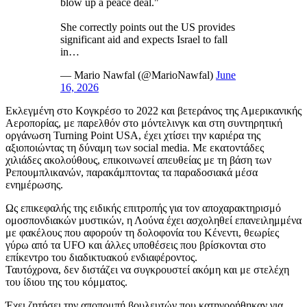
blow up a peace deal."
She correctly points out the US provides
significant aid and expects Israel to fall
in…
— Mario Nawfal (@MarioNawfal)
June
16, 2026
Εκλεγμένη στο Κογκρέσο το 2022 και βετεράνος της Αμερικανικής
Αεροπορίας, με παρελθόν στο μόντελινγκ και στη συντηρητική
οργάνωση Turning Point USA, έχει χτίσει την καριέρα της
αξιοποιώντας τη δύναμη των social media. Με εκατοντάδες
χιλιάδες ακολούθους, επικοινωνεί απευθείας με τη βάση των
Ρεπουμπλικανών, παρακάμπτοντας τα παραδοσιακά μέσα
ενημέρωσης.
Ως επικεφαλής της ειδικής επιτροπής για τον αποχαρακτηρισμό
ομοσπονδιακών μυστικών, η Λούνα έχει ασχοληθεί επανειλημμένα
με φακέλους που αφορούν τη δολοφονία του Κένεντι, θεωρίες
γύρω από τα UFO και άλλες υποθέσεις που βρίσκονται στο
επίκεντρο του διαδικτυακού ενδιαφέροντος.
Ταυτόχρονα, δεν διστάζει να συγκρουστεί ακόμη και με στελέχη
του ίδιου της του κόμματος.
Έχει ζητήσει την αποπομπή βουλευτών που κατηγορήθηκαν για