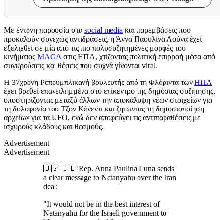
Με έντονη παρουσία στα
social media
και παρεμβάσεις που
προκαλούν συνεχώς αντιδράσεις, η Άννα Παουλίνα Λούνα έχει
εξελιχθεί σε μία από τις πιο πολυσυζητημένες μορφές του
κινήματος
MAGA
στις ΗΠΑ, χτίζοντας πολιτική επιρροή μέσα από
συγκρούσεις και θέσεις που συχνά γίνονται viral.
Η 37χρονη Ρεπουμπλικανή βουλευτής από τη Φλόριντα των
ΗΠΑ
έχει βρεθεί επανειλημμένα στο επίκεντρο της δημόσιας συζήτησης,
υποστηρίζοντας μεταξύ άλλων την αποκάλυψη νέων στοιχείων για
τη δολοφονία του Τζον Κένεντι και ζητώντας τη δημοσιοποίηση
αρχείων για τα UFO, ενώ δεν αποφεύγει τις αντιπαραθέσεις με
ισχυρούς κλάδους και θεσμούς.
Advertisement
Advertisement
🇺🇸 🇮🇱 Rep. Anna Paulina Luna sends
a clear message to Netanyahu over the Iran
deal:
"It would not be in the best interest of
Netanyahu for the Israeli government to