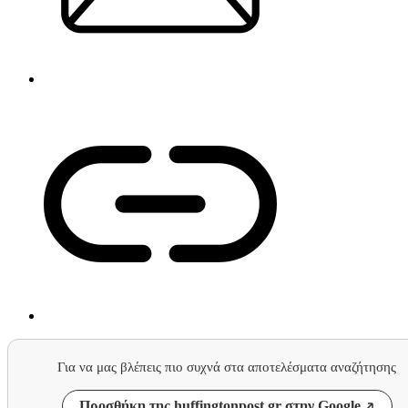
Για να μας βλέπεις πιο συχνά στα αποτελέσματα αναζήτησης
Προσθήκη της huffingtonpost.gr στην Google