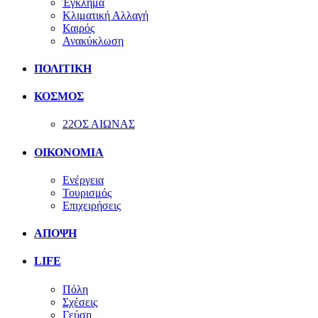
Έγκλημα
Κλιματική Αλλαγή
Καιρός
Ανακύκλωση
ΠΟΛΙΤΙΚΗ
ΚΟΣΜΟΣ
22ΟΣ ΑΙΩΝΑΣ
ΟΙΚΟΝΟΜΙΑ
Ενέργεια
Τουρισμός
Επιχειρήσεις
ΑΠΟΨΗ
LIFE
Πόλη
Σχέσεις
Γεύση