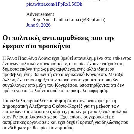
pic.twitter.com/1FpRxL56Dk
Advertisement
— Rep. Anna Paulina Luna (@RepLuna)
June 9, 2026
Οι πολιτικές αντιπαραθέσεις που την
έφεραν στο προσκήνιο
Η Άννα Παουλίνα Λούνα έχει βρεθεί επανειλημμένα στο επίκεντρο
έντονων πολιτικών συγκρούσεων, οι οποίες έχουν ενισχύσει τη
δημόσια εικόνα της ως μιας αμφιλεγόμενης αλλά ιδιαίτερα
προβεβλημένης βουλευτή στο αμερικανικό Κογκρέσο. Μεταξύ
άλλων, έχει υποστηρίξει την απαγόρευση χρηματιστηριακών
συναλλαγών από μέλη του Κογκρέσου, υποστηρίζοντας ότι δεν
πρέπει να επωφελούνται από εσωτερική πληροφόρηση.
Παράλληλα, προκάλεσε αίσθηση όταν συνεργάστηκε με τη
Δημοκρατική Αλεξάντρια Οκάσιο-Κορτέζ για τη μείωση των
επιτοκίων στις πιστωτικές κάρτες, μια κίνηση που ξένισε πολλούς
στον Ρεπουμπλικανικό χώρο. Έχει επίσης συγκρουστεί με
ακτιβιστικές οργανώσεις και έχει δεχθεί κριτική για δηλώσεις που
συνδέθηκαν με θεωρίες συνωμοσίας.