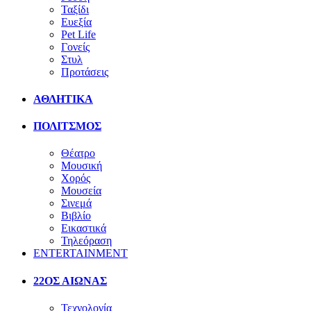
Ταξίδι
Ευεξία
Pet Life
Γονείς
Στυλ
Προτάσεις
ΑΘΛΗΤΙΚΑ
ΠΟΛΙΤΣΜΟΣ
Θέατρο
Μουσική
Χορός
Μουσεία
Σινεμά
Βιβλίο
Εικαστικά
Τηλεόραση
ENTERTAINMENT
22ΟΣ ΑΙΩΝΑΣ
Τεχνολογία