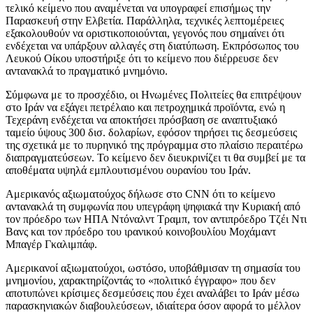
τελικό κείμενο που αναμένεται να υπογραφεί επισήμως την
Παρασκευή στην Ελβετία. Παράλληλα, τεχνικές λεπτομέρειες
εξακολουθούν να οριστικοποιούνται, γεγονός που σημαίνει ότι
ενδέχεται να υπάρξουν αλλαγές στη διατύπωση. Εκπρόσωπος του
Λευκού Οίκου υποστήριξε ότι το κείμενο που διέρρευσε δεν
αντανακλά το πραγματικό μνημόνιο.
Σύμφωνα με το προσχέδιο, οι Ηνωμένες Πολιτείες θα επιτρέψουν
στο Ιράν να εξάγει πετρέλαιο και πετροχημικά προϊόντα, ενώ η
Τεχεράνη ενδέχεται να αποκτήσει πρόσβαση σε αναπτυξιακό
ταμείο ύψους 300 δισ. δολαρίων, εφόσον τηρήσει τις δεσμεύσεις
της σχετικά με το πυρηνικό της πρόγραμμα στο πλαίσιο περαιτέρω
διαπραγματεύσεων. Το κείμενο δεν διευκρινίζει τι θα συμβεί με τα
αποθέματα υψηλά εμπλουτισμένου ουρανίου του Ιράν.
Αμερικανός αξιωματούχος δήλωσε στο CNN ότι το κείμενο
αντανακλά τη συμφωνία που υπεγράφη ψηφιακά την Κυριακή από
τον πρόεδρο των ΗΠΑ Ντόναλντ Τραμπ, τον αντιπρόεδρο Τζέι Ντι
Βανς και τον πρόεδρο του ιρανικού κοινοβουλίου Μοχάμαντ
Μπαγέρ Γκαλιμπάφ.
Αμερικανοί αξιωματούχοι, ωστόσο, υποβάθμισαν τη σημασία του
μνημονίου, χαρακτηρίζοντάς το «πολιτικό έγγραφο» που δεν
αποτυπώνει κρίσιμες δεσμεύσεις που έχει αναλάβει το Ιράν μέσω
παρασκηνιακών διαβουλεύσεων, ιδιαίτερα όσον αφορά το μέλλον