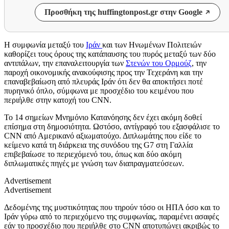
Προσθήκη της huffingtonpost.gr στην Google
Η συμφωνία μεταξύ του
Ιράν
και των Ηνωμένων Πολιτειών
καθορίζει τους όρους της κατάπαυσης του πυρός μεταξύ των δύο
αντιπάλων, την επαναλειτουργία των
Στενών του Ορμούζ
, την
παροχή οικονομικής ανακούφισης προς την Τεχεράνη και την
επαναβεβαίωση από πλευράς Ιράν ότι δεν θα αποκτήσει ποτέ
πυρηνικό όπλο, σύμφωνα με προσχέδιο του κειμένου που
περιήλθε στην κατοχή του CNN.
Το 14 σημείων Μνημόνιο Κατανόησης δεν έχει ακόμη δοθεί
επίσημα στη δημοσιότητα. Ωστόσο, αντίγραφό του εξασφάλισε το
CNN από Αμερικανό αξιωματούχο. Διπλωμάτης που είδε το
κείμενο κατά τη διάρκεια της συνόδου της G7 στη Γαλλία
επιβεβαίωσε το περιεχόμενό του, όπως και δύο ακόμη
διπλωματικές πηγές με γνώση των διαπραγματεύσεων.
Advertisement
Advertisement
Δεδομένης της μυστικότητας που τηρούν τόσο οι ΗΠΑ όσο και το
Ιράν γύρω από το περιεχόμενο της συμφωνίας, παραμένει ασαφές
εάν το προσχέδιο που περιήλθε στο CNN αποτυπώνει ακριβώς το