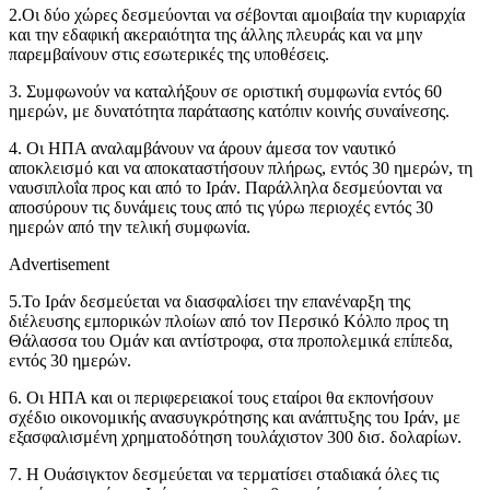
2.Οι δύο χώρες δεσμεύονται να σέβονται αμοιβαία την κυριαρχία
και την εδαφική ακεραιότητα της άλλης πλευράς και να μην
παρεμβαίνουν στις εσωτερικές της υποθέσεις.
3. Συμφωνούν να καταλήξουν σε οριστική συμφωνία εντός 60
ημερών, με δυνατότητα παράτασης κατόπιν κοινής συναίνεσης.
4. Οι ΗΠΑ αναλαμβάνουν να άρουν άμεσα τον ναυτικό
αποκλεισμό και να αποκαταστήσουν πλήρως, εντός 30 ημερών, τη
ναυσιπλοΐα προς και από το Ιράν. Παράλληλα δεσμεύονται να
αποσύρουν τις δυνάμεις τους από τις γύρω περιοχές εντός 30
ημερών από την τελική συμφωνία.
Advertisement
5.Το Ιράν δεσμεύεται να διασφαλίσει την επανέναρξη της
διέλευσης εμπορικών πλοίων από τον Περσικό Κόλπο προς τη
Θάλασσα του Ομάν και αντίστροφα, στα προπολεμικά επίπεδα,
εντός 30 ημερών.
6. Οι ΗΠΑ και οι περιφερειακοί τους εταίροι θα εκπονήσουν
σχέδιο οικονομικής ανασυγκρότησης και ανάπτυξης του Ιράν, με
εξασφαλισμένη χρηματοδότηση τουλάχιστον 300 δισ. δολαρίων.
7. Η Ουάσιγκτον δεσμεύεται να τερματίσει σταδιακά όλες τις