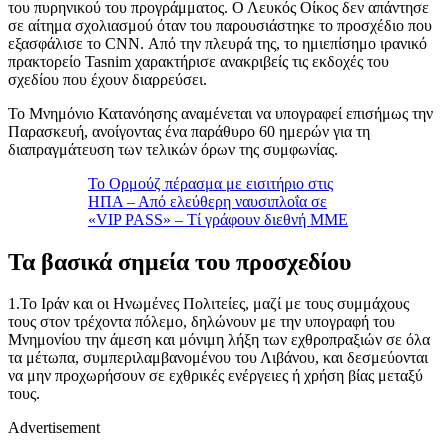
του πυρηνικού του προγράμματος. Ο Λευκός Οίκος δεν απάντησε
σε αίτημα σχολιασμού όταν του παρουσιάστηκε το προσχέδιο που
εξασφάλισε το CNN. Από την πλευρά της, το ημιεπίσημο ιρανικό
πρακτορείο Tasnim χαρακτήρισε ανακριβείς τις εκδοχές του
σχεδίου που έχουν διαρρεύσει.
Το Μνημόνιο Κατανόησης αναμένεται να υπογραφεί επισήμως την
Παρασκευή, ανοίγοντας ένα παράθυρο 60 ημερών για τη
διαπραγμάτευση των τελικών όρων της συμφωνίας.
Το Ορμούζ πέρασμα με εισιτήριο στις
ΗΠΑ – Από ελεύθερη ναυσιπλοΐα σε
«VIP PASS» – Τί γράφουν διεθνή ΜΜΕ
Τα βασικά σημεία του προσχεδίου
1.Το Ιράν και οι Ηνωμένες Πολιτείες, μαζί με τους συμμάχους
τους στον τρέχοντα πόλεμο, δηλώνουν με την υπογραφή του
Μνημονίου την άμεση και μόνιμη λήξη των εχθροπραξιών σε όλα
τα μέτωπα, συμπεριλαμβανομένου του Λιβάνου, και δεσμεύονται
να μην προχωρήσουν σε εχθρικές ενέργειες ή χρήση βίας μεταξύ
τους.
Advertisement