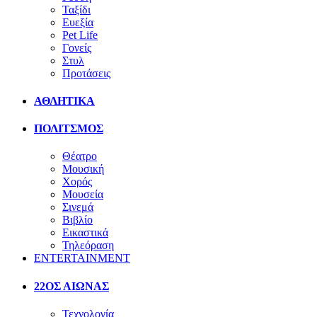
Ταξίδι
Ευεξία
Pet Life
Γονείς
Στυλ
Προτάσεις
ΑΘΛΗΤΙΚΑ
ΠΟΛΙΤΣΜΟΣ
Θέατρο
Μουσική
Χορός
Μουσεία
Σινεμά
Βιβλίο
Εικαστικά
Τηλεόραση
ENTERTAINMENT
22ΟΣ ΑΙΩΝΑΣ
Τεχνολογία