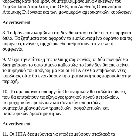
κυρώσεις κατά του Ιράν, συμπεριλαμβανομένων εκείνων του
Συμβουλίου Ασφαλείας του ΟΗΕ, του Διεθνούς Οργανισμού
Ατομικής Ενέργειας και των μονομερών αμερικανικών κυρώσεων.
Advertisement
8. Το Ιράν επαναλαμβάνει ότι δεν θα κατασκευάσει ποτέ πυρηνικά
όπλα. Τα ζητήματα που αφορούν το εμπλουτισμένο ουράνιο και τις
πυρηνικές ανάγκες της χώρας θα ρυθμιστούν στην τελική
συμφωνία.
9. Μέχρι την επίτευξη της τελικής συμφωνίας, οι δύο πλευρές θα
διατηρήσουν το υφιστάμενο καθεστώς: το Ιράν δεν θα επεκτείνει
το πυρηνικό του πρόγραμμα και οι ΗΠΑ δεν θα επιβάλουν νέες
κυρώσεις ούτε θα ενισχύσουν τη στρατιωτική τους παρουσία στην
περιοχή.
10. Το αμερικανικό υπουργείο Οικονομικών θα εκδώσει άδειες
που θα επιτρέπουν τις εξαγωγές ιρανικού αργού πετρελαίου,
πετροχημικών προϊόντων και συναφών υπηρεσιών,
συμπεριλαμβανομένων τραπεζικών, ασφαλιστικών και
μεταφορικών δραστηριοτήτων.
Advertisement
11. Οι ΗΠΑ δεσμεύονται να αποδεσμεύσουν σταδιακά τα