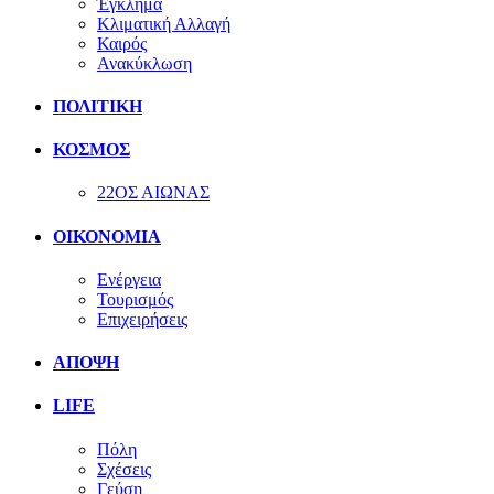
Έγκλημα
Κλιματική Αλλαγή
Καιρός
Ανακύκλωση
ΠΟΛΙΤΙΚΗ
ΚΟΣΜΟΣ
22ΟΣ ΑΙΩΝΑΣ
ΟΙΚΟΝΟΜΙΑ
Ενέργεια
Τουρισμός
Επιχειρήσεις
ΑΠΟΨΗ
LIFE
Πόλη
Σχέσεις
Γεύση