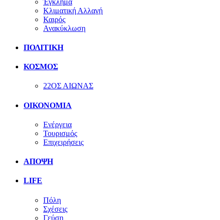
Έγκλημα
Κλιματική Αλλαγή
Καιρός
Ανακύκλωση
ΠΟΛΙΤΙΚΗ
ΚΟΣΜΟΣ
22ΟΣ ΑΙΩΝΑΣ
ΟΙΚΟΝΟΜΙΑ
Ενέργεια
Τουρισμός
Επιχειρήσεις
ΑΠΟΨΗ
LIFE
Πόλη
Σχέσεις
Γεύση