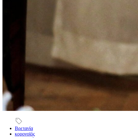
Βρετανία
κορονοϊός