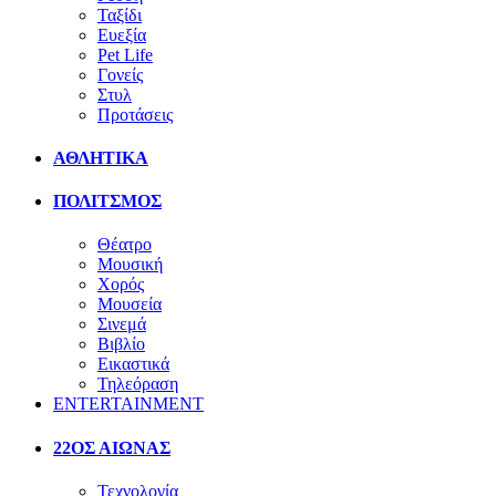
Ταξίδι
Ευεξία
Pet Life
Γονείς
Στυλ
Προτάσεις
ΑΘΛΗΤΙΚΑ
ΠΟΛΙΤΣΜΟΣ
Θέατρο
Μουσική
Χορός
Μουσεία
Σινεμά
Βιβλίο
Εικαστικά
Τηλεόραση
ENTERTAINMENT
22ΟΣ ΑΙΩΝΑΣ
Τεχνολογία