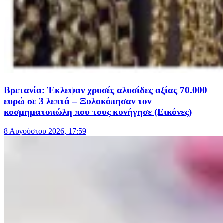
Βρετανία: Έκλεψαν χρυσές αλυσίδες αξίας 70.000
ευρώ σε 3 λεπτά – Ξυλοκόπησαν τον
κοσμηματοπώλη που τους κυνήγησε (Εικόνες)
8 Αυγούστου 2026, 17:59