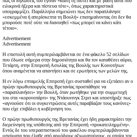
πως οι δηλώσεις του έγιναν «καλή τη πίστει και με βάση αυτά που
ειλικρινά ήξερα και πίστευα τότε», όπως χαρακτηριστικά
υπογραμμίζει. Παράλληλα σημειώνει πως δεν παραπλάνησε
«εσκεμμένα ή απερίσκεπτα τη Βουλή» επισημαίνοντας ότι δεν θα
μπορούσε ποτέ ούτε να διανοηθεί «πως μπορεί να κάνει κάτι
τέτοιο».
Advertisement
Advertisement
Η επιστολή αυτή συμπεριλαμβάνεται σε ένα φάκελο 52 σελίδων
που έδωσε σήμερα στην δημοσιότητα και θα τον καταθέσει αύριο,
Τετάρτη, στην Επιτροπή Ασυλίας της Βουλής των Κοινοτήτων
όπου αναμένεται να απαντήσει και σε ερωτήσεις των μελών της.
Η εν λόγω επταμελής Επιτροπή έχει συσταθεί για να εξετάσει αν ο
πρώην πρωθυπουργός της Βρετανίας προσπάθησε να
«παραπλανήσει» την Βουλή, όταν ρωτήθηκε για την συμμετοχή
του στα «κορονοπάρτι» της Ντάουνινγκ Στριτ και υποστήριξε πως
«αγνοούσε ότι οι συγκεντρώσεις αυτές παραβίαζαν τους κανόνες»
που είχε επιβάλει η κυβέρνηση του.
Ο πρώην πρωθυπουργός της Βρετανίας έχει ήδη χαρακτηρίσει την
διερεύνηση της υπόθεσης από την Επιτροπή «προκατειλημμένη».
Εντός δε του υπερασπιστικού του φακέλου συμπεριλαμβάνονται
μηνύματα που έλαβε από αρμόδιους αξιωματούχους, οι οποίοι τον