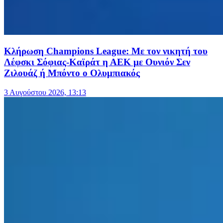
Κλήρωση Champions League: Με τον νικητή του
Λέφσκι Σόφιας-Καϊράτ η ΑΕΚ με Ουνιόν Σεν
Ζιλουάζ ή Μπόντο ο Ολυμπιακός
3 Αυγούστου 2026, 13:13