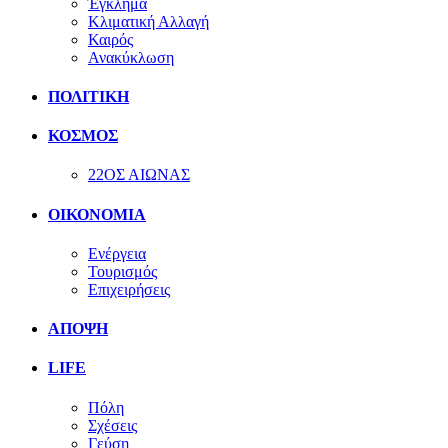
Έγκλημα
Κλιματική Αλλαγή
Καιρός
Ανακύκλωση
ΠΟΛΙΤΙΚΗ
ΚΟΣΜΟΣ
22ΟΣ ΑΙΩΝΑΣ
ΟΙΚΟΝΟΜΙΑ
Ενέργεια
Τουρισμός
Επιχειρήσεις
ΑΠΟΨΗ
LIFE
Πόλη
Σχέσεις
Γεύση