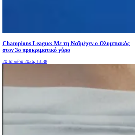
Champions League: Με τη Ναϊμέχεν ο Ολυμπιακός
στον 3ο προκριματικό γύρο
20 Ιουλίου 2026, 13:38