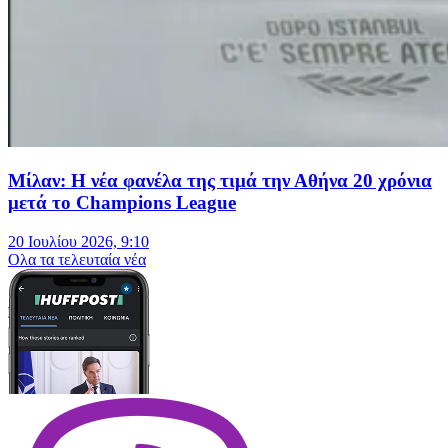
Μίλαν: Η νέα φανέλα της τιμά την Αθήνα 20 χρόνια
μετά το Champions League
20 Ιουλίου 2026, 9:10
Oλα τα τελευταία νέα