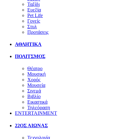
Ταξίδι
Ευεξία
Pet Life
Γονείς
Στυλ
Προτάσεις
ΑΘΛΗΤΙΚΑ
ΠΟΛΙΤΣΜΟΣ
Θέατρο
Μουσική
Χορός
Μουσεία
Σινεμά
Βιβλίο
Εικαστικά
Τηλεόραση
ENTERTAINMENT
22ΟΣ ΑΙΩΝΑΣ
Τεχνολογία