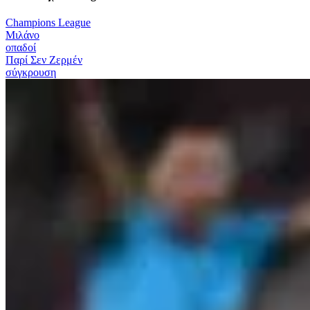
Champions League
Μιλάνο
οπαδοί
Παρί Σεν Ζερμέν
σύγκρουση