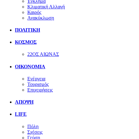
Έγκλημα
Κλιματική Αλλαγή
Καιρός
Ανακύκλωση
ΠΟΛΙΤΙΚΗ
ΚΟΣΜΟΣ
22ΟΣ ΑΙΩΝΑΣ
ΟΙΚΟΝΟΜΙΑ
Ενέργεια
Τουρισμός
Επιχειρήσεις
ΑΠΟΨΗ
LIFE
Πόλη
Σχέσεις
Γεύση