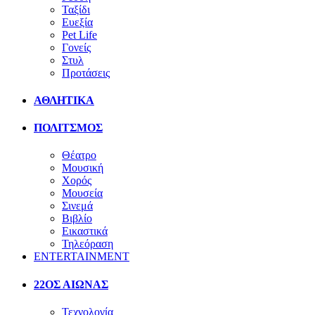
Ταξίδι
Ευεξία
Pet Life
Γονείς
Στυλ
Προτάσεις
ΑΘΛΗΤΙΚΑ
ΠΟΛΙΤΣΜΟΣ
Θέατρο
Μουσική
Χορός
Μουσεία
Σινεμά
Βιβλίο
Εικαστικά
Τηλεόραση
ENTERTAINMENT
22ΟΣ ΑΙΩΝΑΣ
Τεχνολογία