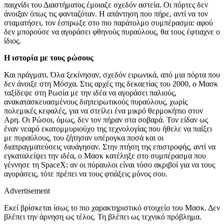
παιχνίδι του Διαστήματος έμοιαζε σχεδόν αστεία. Οι πόρτες δεν
άνοιξαν όπως τις φανταζόταν. Η απάντηση που πήρε, αντί να τον
σταματήσει, τον έσπρωξε στο πιο παράτολμο συμπέρασμα: αφού
δεν μπορούσε να αγοράσει φθηνούς πυραύλους, θα τους έφτιαχνε ο
ίδιος.
Η ιστορία με τους ρώσους
Και πράγματι. Όλα ξεκίνησαν, σχεδόν ειρωνικά, από μια πόρτα που
δεν άνοιξε στη Μόσχα. Στις αρχές της δεκαετίας του 2000, ο Μασκ
ταξίδεψε στη Ρωσία με την ιδέα να αγοράσει παλιούς,
ανακατασκευασμένους διηπειρωτικούς πυραύλους, χωρίς
πολεμικές κεφαλές, για να στείλει ένα μικρό θερμοκήπιο στον
Αρη. Οι Ρώσοι, όμως, δεν τον πήραν στα σοβαρά. Τον είδαν ως
έναν νεαρό εκατομμυριούχο της τεχνολογίας που ήθελε να παίξει
με πυραύλους, του ζήτησαν υπέρογκα ποσά και οι
διαπραγματεύσεις ναυάγησαν. Στην πτήση της επιστροφής, αντί να
εγκαταλείψει την ιδέα, ο Μασκ κατέληξε στο συμπέρασμα που
γέννησε τη SpaceX: αν οι πύραυλοι είναι τόσο ακριβοί για να τους
αγοράσεις, τότε πρέπει να τους φτιάξεις μόνος σου.
Advertisement
Εκεί βρίσκεται ίσως το πιο χαρακτηριστικό στοιχείο του Μασκ. Δεν
βλέπει την άρνηση ως τέλος. Τη βλέπει ως τεχνικό πρόβλημα.