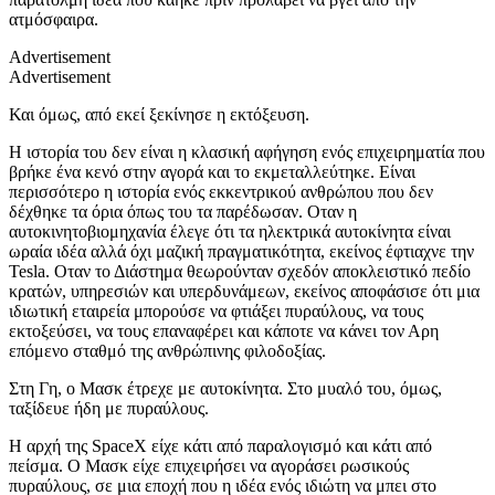
ατμόσφαιρα.
Advertisement
Advertisement
Και όμως, από εκεί ξεκίνησε η εκτόξευση.
Η ιστορία του δεν είναι η κλασική αφήγηση ενός επιχειρηματία που
βρήκε ένα κενό στην αγορά και το εκμεταλλεύτηκε. Είναι
περισσότερο η ιστορία ενός εκκεντρικού ανθρώπου που δεν
δέχθηκε τα όρια όπως του τα παρέδωσαν. Οταν η
αυτοκινητοβιομηχανία έλεγε ότι τα ηλεκτρικά αυτοκίνητα είναι
ωραία ιδέα αλλά όχι μαζική πραγματικότητα, εκείνος έφτιαχνε την
Tesla. Οταν το Διάστημα θεωρούνταν σχεδόν αποκλειστικό πεδίο
κρατών, υπηρεσιών και υπερδυνάμεων, εκείνος αποφάσισε ότι μια
ιδιωτική εταιρεία μπορούσε να φτιάξει πυραύλους, να τους
εκτοξεύσει, να τους επαναφέρει και κάποτε να κάνει τον Αρη
επόμενο σταθμό της ανθρώπινης φιλοδοξίας.
Στη Γη, ο Μασκ έτρεχε με αυτοκίνητα. Στο μυαλό του, όμως,
ταξίδευε ήδη με πυραύλους.
Η αρχή της SpaceX είχε κάτι από παραλογισμό και κάτι από
πείσμα. Ο Μασκ είχε επιχειρήσει να αγοράσει ρωσικούς
πυραύλους, σε μια εποχή που η ιδέα ενός ιδιώτη να μπει στο