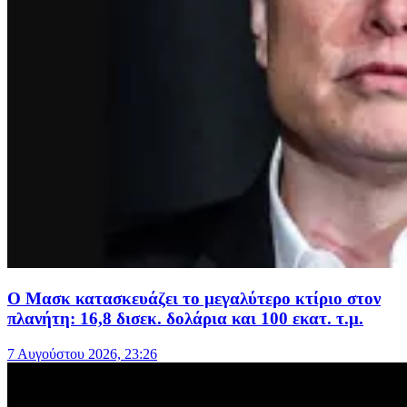
Ο Μασκ κατασκευάζει το μεγαλύτερο κτίριο στον
πλανήτη: 16,8 δισεκ. δολάρια και 100 εκατ. τ.μ.
7 Αυγούστου 2026, 23:26