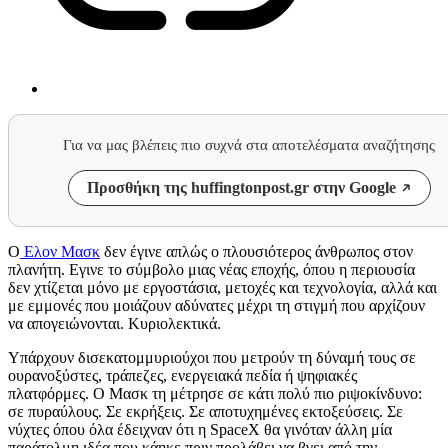
Για να μας βλέπεις πιο συχνά στα αποτελέσματα αναζήτησης
Προσθήκη της huffingtonpost.gr στην Google
Ο
Ελον Μασκ
δεν έγινε απλώς ο πλουσιότερος άνθρωπος στον
πλανήτη. Εγινε το σύμβολο μιας νέας εποχής, όπου η περιουσία
δεν χτίζεται μόνο με εργοστάσια, μετοχές και τεχνολογία, αλλά και
με εμμονές που μοιάζουν αδύνατες μέχρι τη στιγμή που αρχίζουν
να απογειώνονται. Κυριολεκτικά.
Υπάρχουν δισεκατομμυριούχοι που μετρούν τη δύναμή τους σε
ουρανοξύστες, τράπεζες, ενεργειακά πεδία ή ψηφιακές
πλατφόρμες. Ο Μασκ τη μέτρησε σε κάτι πολύ πιο ριψοκίνδυνο:
σε πυραύλους. Σε εκρήξεις. Σε αποτυχημένες εκτοξεύσεις. Σε
νύχτες όπου όλα έδειχναν ότι η SpaceX θα γινόταν άλλη μία
παράτολμη ιδέα που κάηκε πριν προλάβει να βγει από την