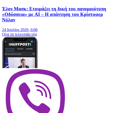
Έλον Μασκ: Ετοιμάζει τη δική του πανομοιότυπη
«Οδύσσεια» με AI – Η απάντηση του Κρίστοφερ
Νόλαν
24 Ιουλίου 2026, 6:06
Oλα τα τελευταία νέα