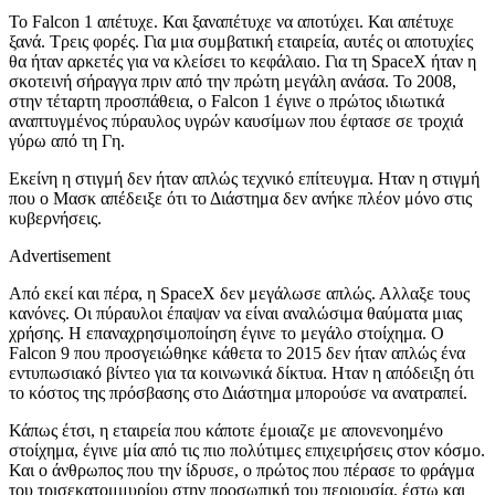
Το Falcon 1 απέτυχε. Και ξαναπέτυχε να αποτύχει. Και απέτυχε
ξανά. Τρεις φορές. Για μια συμβατική εταιρεία, αυτές οι αποτυχίες
θα ήταν αρκετές για να κλείσει το κεφάλαιο. Για τη SpaceX ήταν η
σκοτεινή σήραγγα πριν από την πρώτη μεγάλη ανάσα. Το 2008,
στην τέταρτη προσπάθεια, ο Falcon 1 έγινε ο πρώτος ιδιωτικά
αναπτυγμένος πύραυλος υγρών καυσίμων που έφτασε σε τροχιά
γύρω από τη Γη.
Εκείνη η στιγμή δεν ήταν απλώς τεχνικό επίτευγμα. Ηταν η στιγμή
που ο Μασκ απέδειξε ότι το Διάστημα δεν ανήκε πλέον μόνο στις
κυβερνήσεις.
Advertisement
Από εκεί και πέρα, η SpaceX δεν μεγάλωσε απλώς. Αλλαξε τους
κανόνες. Οι πύραυλοι έπαψαν να είναι αναλώσιμα θαύματα μιας
χρήσης. Η επαναχρησιμοποίηση έγινε το μεγάλο στοίχημα. Ο
Falcon 9 που προσγειώθηκε κάθετα το 2015 δεν ήταν απλώς ένα
εντυπωσιακό βίντεο για τα κοινωνικά δίκτυα. Ηταν η απόδειξη ότι
το κόστος της πρόσβασης στο Διάστημα μπορούσε να ανατραπεί.
Κάπως έτσι, η εταιρεία που κάποτε έμοιαζε με απονενοημένο
στοίχημα, έγινε μία από τις πιο πολύτιμες επιχειρήσεις στον κόσμο.
Και ο άνθρωπος που την ίδρυσε, ο πρώτος που πέρασε το φράγμα
του τρισεκατομμυρίου στην προσωπική του περιουσία, έστω και