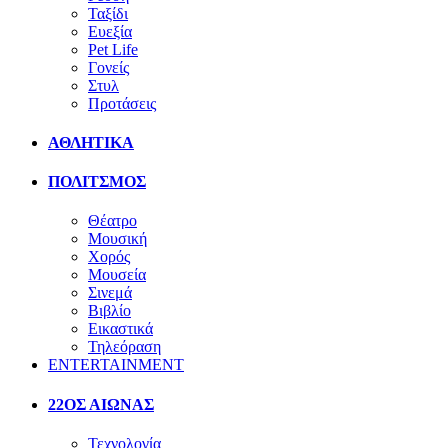
Ταξίδι
Ευεξία
Pet Life
Γονείς
Στυλ
Προτάσεις
ΑΘΛΗΤΙΚΑ
ΠΟΛΙΤΣΜΟΣ
Θέατρο
Μουσική
Χορός
Μουσεία
Σινεμά
Βιβλίο
Εικαστικά
Τηλεόραση
ENTERTAINMENT
22ΟΣ ΑΙΩΝΑΣ
Τεχνολογία