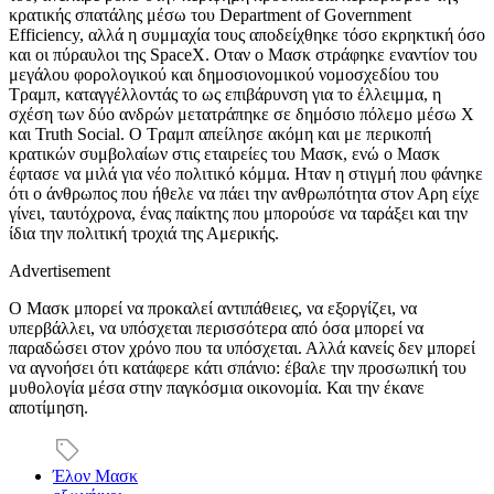
κρατικής σπατάλης μέσω του Department of Government
Efficiency, αλλά η συμμαχία τους αποδείχθηκε τόσο εκρηκτική όσο
και οι πύραυλοι της SpaceX. Οταν ο Μασκ στράφηκε εναντίον του
μεγάλου φορολογικού και δημοσιονομικού νομοσχεδίου του
Τραμπ, καταγγέλλοντάς το ως επιβάρυνση για το έλλειμμα, η
σχέση των δύο ανδρών μετατράπηκε σε δημόσιο πόλεμο μέσω X
και Truth Social. Ο Τραμπ απείλησε ακόμη και με περικοπή
κρατικών συμβολαίων στις εταιρείες του Μασκ, ενώ ο Μασκ
έφτασε να μιλά για νέο πολιτικό κόμμα. Ηταν η στιγμή που φάνηκε
ότι ο άνθρωπος που ήθελε να πάει την ανθρωπότητα στον Αρη είχε
γίνει, ταυτόχρονα, ένας παίκτης που μπορούσε να ταράξει και την
ίδια την πολιτική τροχιά της Αμερικής.
Advertisement
Ο Μασκ μπορεί να προκαλεί αντιπάθειες, να εξοργίζει, να
υπερβάλλει, να υπόσχεται περισσότερα από όσα μπορεί να
παραδώσει στον χρόνο που τα υπόσχεται. Αλλά κανείς δεν μπορεί
να αγνοήσει ότι κατάφερε κάτι σπάνιο: έβαλε την προσωπική του
μυθολογία μέσα στην παγκόσμια οικονομία. Και την έκανε
αποτίμηση.
Έλον Μασκ