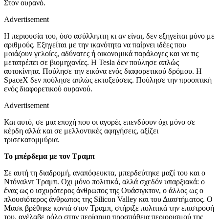
Στον ουρανό.
Advertisement
Η περιουσία του, όσο ασύλληπτη κι αν είναι, δεν εξηγείται μόνο με
αριθμούς. Εξηγείται με την ικανότητα να παίρνει ιδέες που
μοιάζουν γελοίες, αδύνατες ή οικονομικά παράλογες και να τις
μετατρέπει σε βιομηχανίες. Η Tesla δεν πούλησε απλώς
αυτοκίνητα. Πούλησε την εικόνα ενός διαφορετικού δρόμου. Η
SpaceX δεν πούλησε απλώς εκτοξεύσεις. Πούλησε την προοπτική
ενός διαφορετικού ουρανού.
Advertisement
Και αυτό, σε μια εποχή που οι αγορές επενδύουν όχι μόνο σε
κέρδη αλλά και σε μελλοντικές αφηγήσεις, αξίζει
τρισεκατομμύρια.
Το μπέρδεμα με τον Τραμπ
Σε αυτή τη διαδρομή, αναπόφευκτα, μπερδεύτηκε μαζί του και ο
Ντόναλντ Τραμπ. Οχι μόνο πολιτικά, αλλά σχεδόν υπαρξιακά: ο
ένας ως ο ισχυρότερος άνθρωπος της Ουάσιγκτον, ο άλλος ως ο
πλουσιότερος άνθρωπος της Silicon Valley και του Διαστήματος. Ο
Μασκ βρέθηκε κοντά στον Τραμπ, στήριξε πολιτικά την επιστροφή
του, ανέλαβε ρόλο στην περίφημη προσπάθεια περιορισμού της