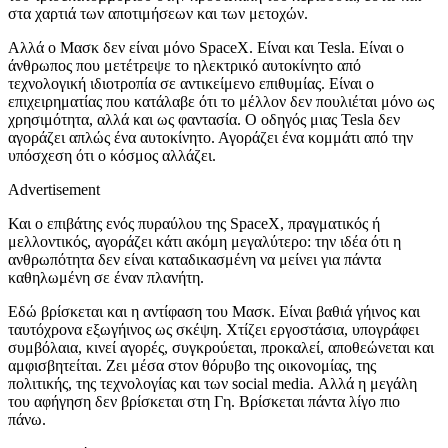
στα χαρτιά των αποτιμήσεων και των μετοχών.
Αλλά ο Μασκ δεν είναι μόνο SpaceX. Είναι και Tesla. Είναι ο
άνθρωπος που μετέτρεψε το ηλεκτρικό αυτοκίνητο από
τεχνολογική ιδιοτροπία σε αντικείμενο επιθυμίας. Είναι ο
επιχειρηματίας που κατάλαβε ότι το μέλλον δεν πουλιέται μόνο ως
χρησιμότητα, αλλά και ως φαντασία. Ο οδηγός μιας Tesla δεν
αγοράζει απλώς ένα αυτοκίνητο. Αγοράζει ένα κομμάτι από την
υπόσχεση ότι ο κόσμος αλλάζει.
Advertisement
Και ο επιβάτης ενός πυραύλου της SpaceX, πραγματικός ή
μελλοντικός, αγοράζει κάτι ακόμη μεγαλύτερο: την ιδέα ότι η
ανθρωπότητα δεν είναι καταδικασμένη να μείνει για πάντα
καθηλωμένη σε έναν πλανήτη.
Εδώ βρίσκεται και η αντίφαση του Μασκ. Είναι βαθιά γήινος και
ταυτόχρονα εξωγήινος ως σκέψη. Χτίζει εργοστάσια, υπογράφει
συμβόλαια, κινεί αγορές, συγκρούεται, προκαλεί, αποθεώνεται και
αμφισβητείται. Ζει μέσα στον θόρυβο της οικονομίας, της
πολιτικής, της τεχνολογίας και των social media. Αλλά η μεγάλη
του αφήγηση δεν βρίσκεται στη Γη. Βρίσκεται πάντα λίγο πιο
πάνω.