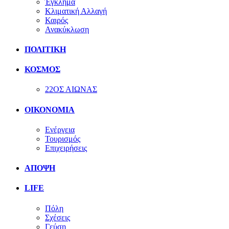
Έγκλημα
Κλιματική Αλλαγή
Καιρός
Ανακύκλωση
ΠΟΛΙΤΙΚΗ
ΚΟΣΜΟΣ
22ΟΣ ΑΙΩΝΑΣ
ΟΙΚΟΝΟΜΙΑ
Ενέργεια
Τουρισμός
Επιχειρήσεις
ΑΠΟΨΗ
LIFE
Πόλη
Σχέσεις
Γεύση