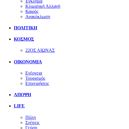
Έγκλημα
Κλιματική Αλλαγή
Καιρός
Ανακύκλωση
ΠΟΛΙΤΙΚΗ
ΚΟΣΜΟΣ
22ΟΣ ΑΙΩΝΑΣ
ΟΙΚΟΝΟΜΙΑ
Ενέργεια
Τουρισμός
Επιχειρήσεις
ΑΠΟΨΗ
LIFE
Πόλη
Σχέσεις
Γεύση