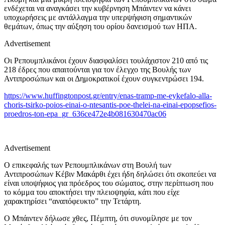
ενδέχεται να αναγκάσει την κυβέρνηση Μπάιντεν να κάνει
υποχωρήσεις με αντάλλαγμα την υπερψήφιση σημαντικών
θεμάτων, όπως την αύξηση του ορίου δανεισμού των ΗΠΑ.
Advertisement
Οι Ρεπουμπλικάνοι έχουν διασφαλίσει τουλάχιστον 210 από τις
218 έδρες που απαιτούνται για τον έλεγχο της Βουλής των
Αντιπροσώπων και οι Δημοκρατικοί έχουν συγκεντρώσει 194.
https://www.huffingtonpost.gr/entry/enas-tramp-me-eykefalo-alla-
choris-tsirko-poios-einai-o-ntesantis-poe-thelei-na-einai-epopsefios-
proedros-ton-epa_gr_636ce472e4b081630470ac06
Advertisement
Ο επικεφαλής των Ρεπουμπλικάνων στη Βουλή των
Αντιπροσώπων Κέβιν Μακάρθι έχει ήδη δηλώσει ότι σκοπεύει να
είναι υποψήφιος για πρόεδρος του σώματος, στην περίπτωση που
το κόμμα του αποκτήσει την πλειοψηφία, κάτι που είχε
χαρακτηρίσει “αναπόφευκτο” την Τετάρτη.
Ο Μπάιντεν δήλωσε χθες, Πέμπτη, ότι συνομίλησε με τον