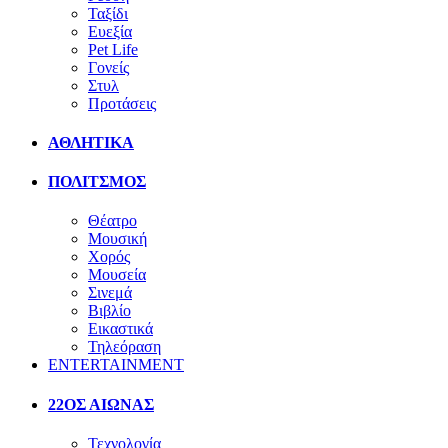
Ταξίδι
Ευεξία
Pet Life
Γονείς
Στυλ
Προτάσεις
ΑΘΛΗΤΙΚΑ
ΠΟΛΙΤΣΜΟΣ
Θέατρο
Μουσική
Χορός
Μουσεία
Σινεμά
Βιβλίο
Εικαστικά
Τηλεόραση
ENTERTAINMENT
22ΟΣ ΑΙΩΝΑΣ
Τεχνολογία