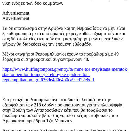
νίκη ενός εκ των δύο κομμάτων.
Advertisement
Advertisement
Τα δε αποτέλεσμα στην Αριζόνα και τη Νεβάδα ίσως να μην είναι
ξεκάθαρα παρά μετά από αρκετές μέρες, καθώς αξιωματούχοι και
στις δύο πολιτείες εκτιμούν ότι η καταμέτρηση των επιστολικών
ψήφων θα διαρκέσει ως την επόμενη εβδομάδα.
Μέχρι στιγμής οι Ρεπουμπλικάνοι έχουν το προβάδισμα με 49
έδρες και οι Δημοκρατικοί συγκεντρώνουν 48.
https://www.huffingtonpost.gr/entry/ta-mme-toe-meyistana-merntok-
staeronoen-ton-tramp-yia-ekloyike-epidose-ton-
repoemplikanon_gr_636de4d0e4b0ca9acf22e6dd
Στο μεταξύ οι Ρεπουμπλικάνοι σταδιακά πλησιάζουν στην
εξασφάλιση των 218 εδρών που απαιτούνται για την πλειοψηφία
στην Βουλή των Αντιπροσώπων κάτι που θα τους δώσει το
δικαίωμα να ασκούν βέτο στις νομοθετικές πρωτοβουλίες του
Αμερικανού προέδρου Τζο Μπάιντεν.
Ακόμη και μια μικρή πλειοψηφία των Ρεπουμπλικάνων στο σώμα